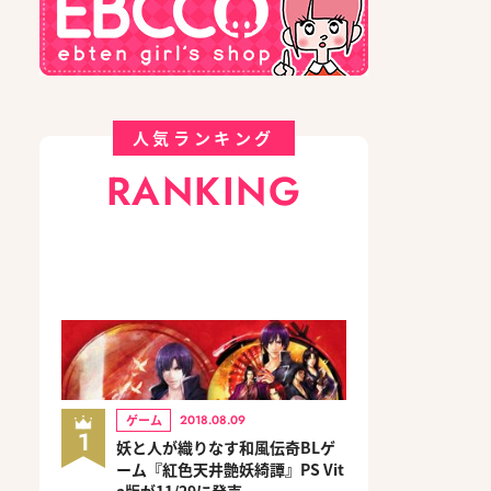
人気ランキング
RANKING
ゲーム
2018.08.09
1
妖と人が織りなす和風伝奇BLゲ
ーム『紅色天井艶妖綺譚』PS Vit
a版が11/29に発売