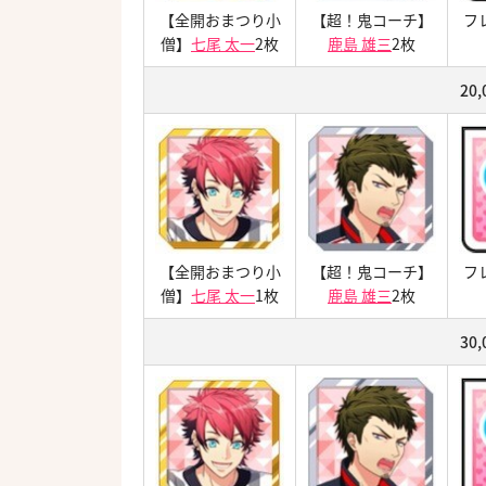
【全開おまつり小
【超！鬼コーチ】
フ
僧】
七尾 太一
2枚
鹿島 雄三
2枚
20
【全開おまつり小
【超！鬼コーチ】
フ
僧】
七尾 太一
1枚
鹿島 雄三
2枚
30