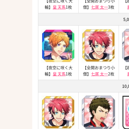
【夜空に咲く大
【全開おまつり小
【
輪】
皇 天馬
1枚
僧】
七尾 太一
3枚
5,
【夜空に咲く大
【全開おまつり小
【
輪】
皇 天馬
1枚
僧】
七尾 太一
2枚
10