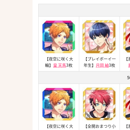
【夜空に咲く大
【プレイボーイ一
【
輪】
皇 天馬
3枚
年生】
月岡 紬
3枚
5
【夜空に咲く大
【全開おまつり小
【