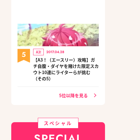
5
A3!
2017.04.28
【A3！（エースリー）攻略】ガ
チ自腹・ダイヤを賭けた限定スカ
ウト10連にライターらが挑む
（その5）
5位以降を見る
スペシャル
SPECIAL