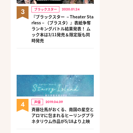
3
ブラックスター
2020.01.24
『ブラックスター －Theater Sta
rless－（ブラスタ）』表紙争奪
ランキングバトル結果発表！ ム
ック本は3/11発売＆限定版も同
時発売
4
声優
2019.04.09
斉藤壮馬がおくる、南国の星空と
アロマに包まれるヒーリングプラ
ネタリウム作品が5/18より上映