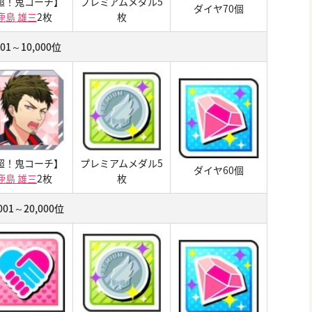
超！鬼コーチ】
プレミアムメダル5
ダイヤ70個
鹿島 雄三
2枚
枚
001～10,000位
超！鬼コーチ】
プレミアムメダル5
ダイヤ60個
鹿島 雄三
2枚
枚
,001～20,000位