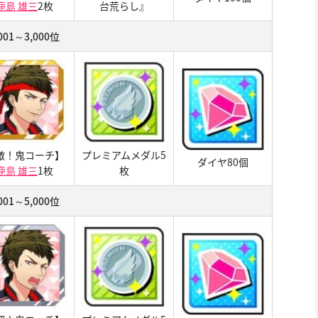
鹿島 雄三
2枚
台荒らし』
,001～3,000位
激！鬼コーチ】
プレミアムメダル5
ダイヤ80個
鹿島 雄三
1枚
枚
,001～5,000位