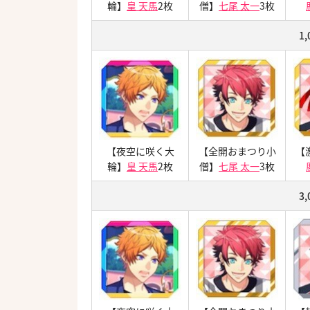
輪】
皇 天馬
2枚
僧】
七尾 太一
3枚
1
【夜空に咲く大
【全開おまつり小
【
輪】
皇 天馬
2枚
僧】
七尾 太一
3枚
3