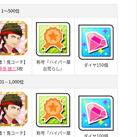
1〜500位
激！鬼コーチ】
称号『ハイパー屋
ダイヤ150個
鹿島 雄三
3枚
台荒らし』
01～1,000位
激！鬼コーチ】
称号『ハイパー屋
ダイヤ100個