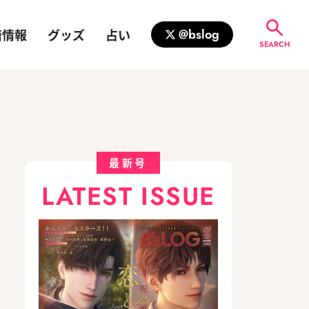
籍情報
グッズ
占い
@bslog
SEARCH
最新号
LATEST ISSUE