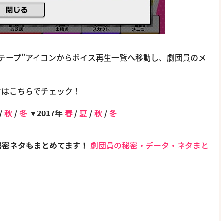
“テープ”アイコンからボイス再生一覧へ移動し、劇団員のメ
方はこちらでチェック！
/
秋
/
冬
▼2017年
春
/
夏
/
秋
/
冬
秘密ネタもまとめてます！
劇団員の秘密・データ・ネタまと