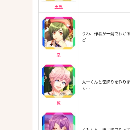
天馬
うわ、作者が一発でわか
ど
幸
太一くんと笹飾りを作り
て…
椋
くもんと一緒に短冊作っ