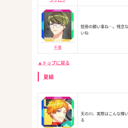
短冊の願い事ね…。残念
いね
千景
▲トップに戻る
夏組
天の川、実際はこんな輝
る