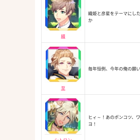
織姫と彦星をテーマにし
か
綴
毎年恒例、今年の俺の願い
至
ヒィ～！あのポンコツ、
ヨ！
シトロン