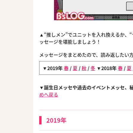
▲“推しメン”でユニットを入れ換えるか、
ッセージを堪能しましょう！
メッセージをまとめたので、読み返したい
▼2019年
春
/
夏
/
秋
/
冬
▼2018年
春
/
夏
▼誕生日メッセや過去のイベントメッセ、
めへ戻る
2019年