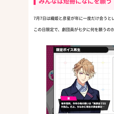
みんなは短冊になにを願う
7月7日は織姫と彦星が年に一度だけ会うと
この日限定で、劇団員が七夕に何を願うの