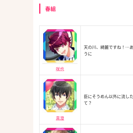
春組
天の川、綺麗ですね！…
うに
咲也
臣にそうめん以外に流し
て？
真澄