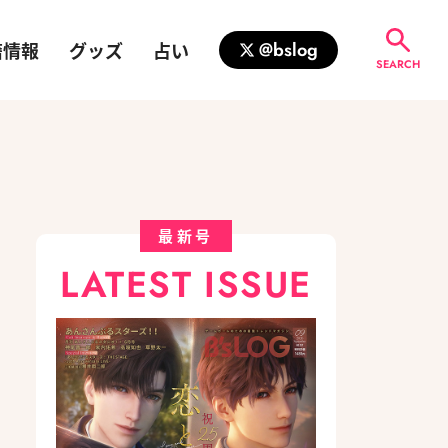
籍情報
グッズ
占い
@bslog
SEARCH
最新号
LATEST ISSUE