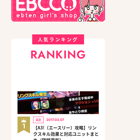
人気ランキング
RANKING
A3!
2017.02.07
1
【A3!（エースリー）攻略】リン
クスキル効果と対応ユニットまと
め（随時更新）