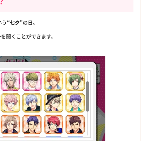
？
いう
“七夕”
の日。
かを聞くことができます。