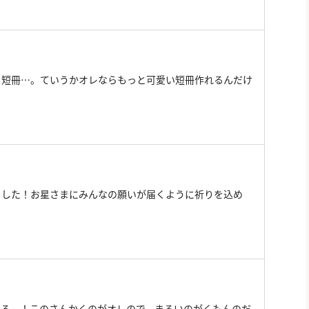
る短冊…。ていうかオレならもっと可愛い短冊作れるんだけ
ました！お星さまにみんなの願いが届くように祈りを込め
てる～！このさんかくのがオレので、まるいのがくもんのだ