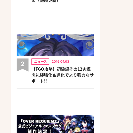
2
ニュース
2016.09.03
【FGO攻略】初級編その12★概
念礼装強化＆進化でより強力なサ
ポート!!