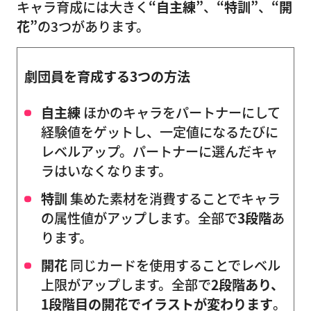
キャラ育成には大きく
“自主練”
、
“特訓”
、
“開
花”
の3つがあります。
劇団員を育成する3つの方法
自主練
ほかのキャラをパートナーにして
経験値をゲットし、一定値になるたびに
レベルアップ。パートナーに選んだキャ
ラはいなくなります。
特訓
集めた素材を消費することでキャラ
の属性値がアップします。全部で
3段階
あ
ります。
開花
同じカードを使用することでレベル
上限がアップします。全部で
2段階あり、
1段階目の開花でイラストが変わります
。