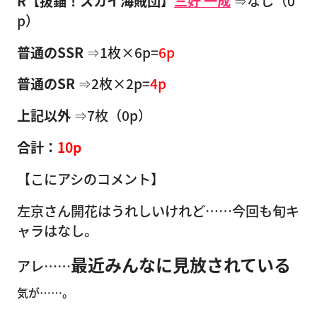
R【抜錨！スカイ海賊団】
三好 一成
⇒なし（0
p）
普通のSSR
⇒1枚×6p=
6p
普通のSR
⇒2枚×2p=
4p
上記以外
⇒7枚（0p）
合計：
10p
【こにアシのコメント】
左京さん開花はうれしいけれど……今回も旬キ
ャラはなし。
最近みんなに見放されている
アレ……
気
が……。