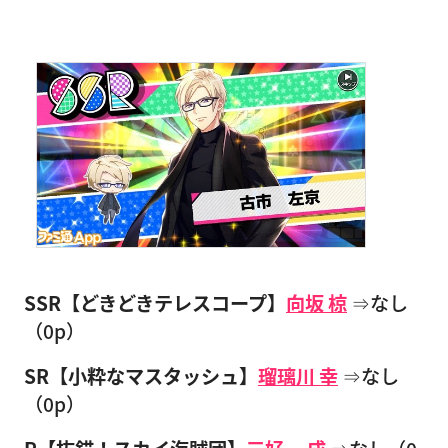
SSR【どきどきテレスコープ】
向坂 椋
⇒なし
（0p）
SR【小粋なマスタッシュ】
瑠璃川 幸
⇒なし
（0p）