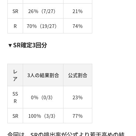
SR
26％（7/27）
21％
R
70％（19/27）
74％
▼SR確定3回分
レ
3人の結果割合
公式割合
ア
SS
0％（0/3）
23％
R
SR
100％（3/3）
77％
今回は、SRの排出率が公式より若干高めの結