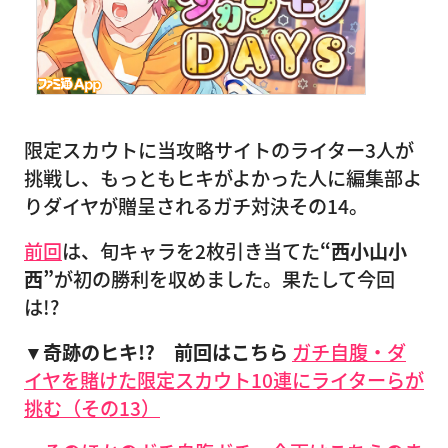
限定スカウトに当攻略サイトのライター3人が
挑戦し、もっともヒキがよかった人に編集部よ
りダイヤが贈呈されるガチ対決その14。
前回
は、旬キャラを2枚引き当てた
“西小山小
西”
が初の勝利を収めました。果たして今回
は!?
▼奇跡のヒキ!? 前回はこちら
ガチ自腹・ダ
イヤを賭けた限定スカウト10連にライターらが
挑む（その13）