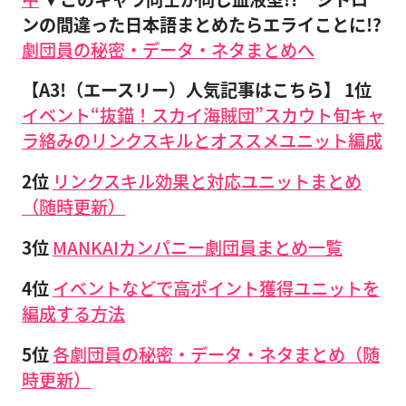
ンの間違った日本語まとめたらエライことに!?
劇団員の秘密・データ・ネタまとめへ
【A3!（エースリー）人気記事はこちら】
1位
イベント“抜錨！スカイ海賊団”スカウト旬キャ
ラ絡みのリンクスキルとオススメユニット編成
2位
リンクスキル効果と対応ユニットまとめ
（随時更新）
3位
MANKAIカンパニー劇団員まとめ一覧
4位
イベントなどで高ポイント獲得ユニットを
編成する方法
5位
各劇団員の秘密・データ・ネタまとめ（随
時更新）