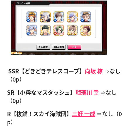
SSR【どきどきテレスコープ】
向坂 椋
⇒なし
（0p）
SR【小粋なマスタッシュ】
瑠璃川 幸
⇒なし
（0p）
R【抜錨！スカイ海賊団】
三好 一成
⇒なし（0
p）