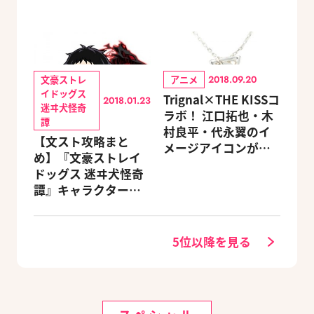
文豪ストレ
アニメ
2018.09.20
イドッグス
Trignal×THE KISSコ
2018.01.23
迷ヰ犬怪奇
ラボ！ 江口拓也・木
譚
村良平・代永翼のイ
【文スト攻略まと
メージアイコンが刻
め】『文豪ストレイ
印されたシルバーア
ドッグス 迷ヰ犬怪奇
クセサリーが予約開
譚』キャラクターの
始
育てかたは？ バトル
最強チームを作る！
5位以降を見る