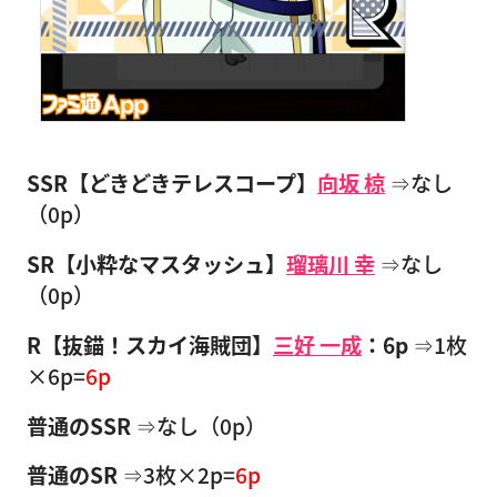
SSR【どきどきテレスコープ】
向坂 椋
⇒なし
（0p）
SR【小粋なマスタッシュ】
瑠璃川 幸
⇒なし
（0p）
R【抜錨！スカイ海賊団】
三好 一成
：6p
⇒1枚
×6p=
6p
普通のSSR
⇒なし（0p）
普通のSR
⇒3枚×2p=
6p