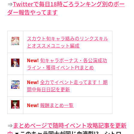
⇒
Twitterで毎日18時ごろランキング別のボー
ダー報告やってます
スカウト旬キャラ絡みのリンクスキル
とオススメユニット編成
New!
旬キャラボーナス・各公演成功
ライン・獲得イベントPtまとめ
New!
全力でイベント走ってます！ 期
間中毎日日記を更新
New!
報酬まとめ一覧
⇒
まとめページで随時イベント攻略記事を更新
中
▼このキャラ同士が同じ血液型!? シトロ