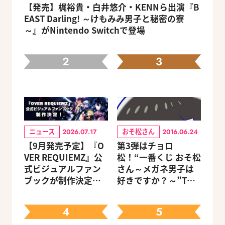
【発売】梶裕貴・白井悠介・KENNら出演『B
EAST Darling! ～けもみみ男子と秘密の寮
～』がNintendo Switchで登場
2
3
ニュース
おそ松さん
2026.07.17
2016.06.24
【9月発売予定】『O
第3弾はチョロ
VER REQUIEMZ』公
松！“一番くじ おそ松
式ビジュアルファン
さん～メガネ男子は
ブックが制作決定！
好きですか？～”Twit
キャラクターを選べ
terキャンペーン
る豪華グッズ付き限
4
5
定セットも同時発売