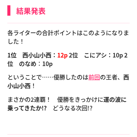
結果発表
各ライターの合計ポイントはこのようになりま
した！
1位 西小山小西
：
12p
2位 こにアシ：
10
p 2
位 のなめ
：
10p
ということで……優勝したのは
前回
の王者、
西
小山小西
！
まさかの2連覇！ 優勝をきっかけに
運の波に
乗ってきたか!?
どうなる次回!?