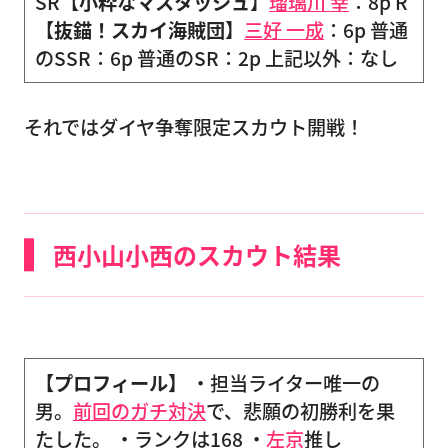
SR【
小粋なマスタッシュ
】
瑠璃川 幸
：8p R
【
抜錨！スカイ海賊団
】
三好 一成
：6p 普通
のSSR：6p 普通のSR：2p 上記以外：なし
それではダイヤ争奪限定スカウト開戦！
西小山小西のスカウト結果
【プロフィール】
・担当ライター唯一の
男。
前回のガチ対決
で、悲願の初勝利を果
たした。 ・ランクは168 ・
左京
推し