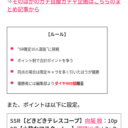
⇒
そのほかのガチ自腹ガチャ企画はこちらのま
とめ記事から
【ルール】
“SR確定10人選抜”に挑戦
ポイント制で合計ポイントを争う
同点の場合は限定キャラを多く引いたほうが優勝
優勝者には編集部より
ダイヤ400個
贈呈
また、ポイントは以下に設定。
SSR【
どきどきテレスコープ
】
向坂 椋
：10p