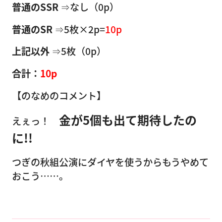
普通のSSR
⇒なし（0p）
普通のSR
⇒5枚×2p=
10p
上記以外
⇒5枚（0p）
合計：
10p
【のなめのコメント】
金が5個も出て期待したの
えぇっ！
に!!
つぎの秋組公演にダイヤを使うからもうやめて
おこう……。