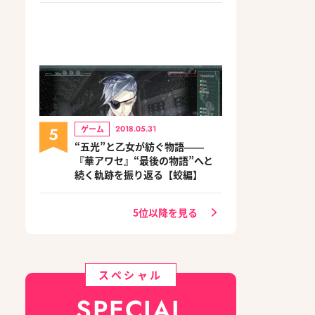
5
ゲーム
2018.05.31
“五光”と乙女が紡ぐ物語――
『華アワセ』“最後の物語”へと
続く軌跡を振り返る【蛟編】
5位以降を見る
スペシャル
SPECIAL