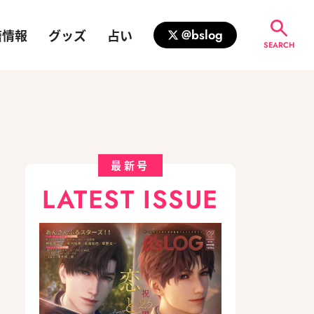
籍情報
グッズ
占い
@bslog
SEARCH
最新号
LATEST ISSUE