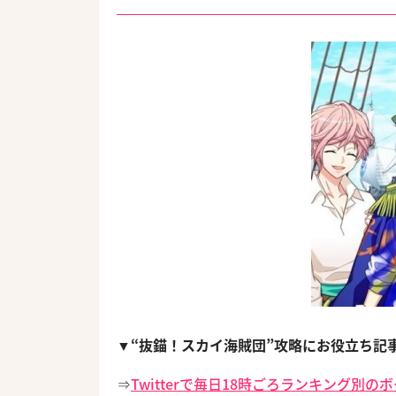
▼“抜錨！スカイ海賊団”攻略にお役立ち記
⇒
Twitterで毎日18時ごろランキング別