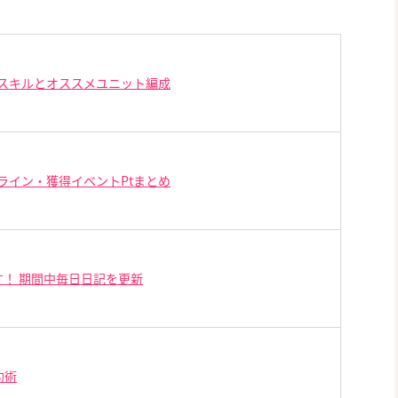
スキルとオススメユニット編成
ライン・獲得イベントPtまとめ
！ 期間中毎日日記を更新
約術