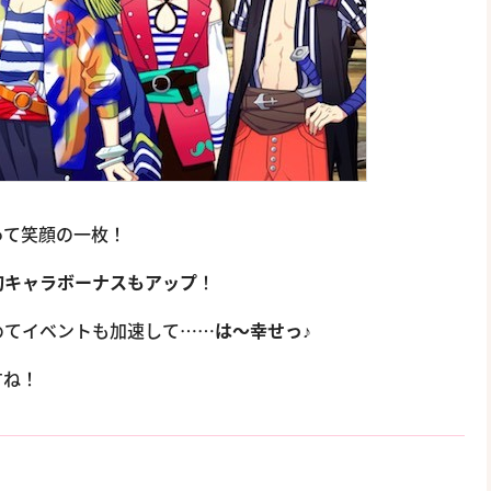
って笑顔の一枚！
旬キャラボーナスもアップ
！
めてイベントも加速して……
は〜幸せっ♪
すね！