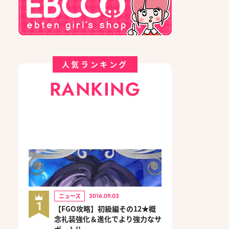
人気ランキング
RANKING
ニュース
2016.09.03
1
【FGO攻略】初級編その12★概
念礼装強化＆進化でより強力なサ
ポート!!