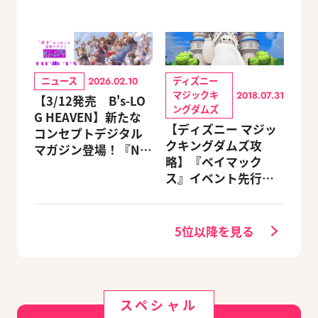
ニュース
ディズニー
2026.02.10
マジックキ
2018.07.31
【3/12発売 B's-LO
ングダムズ
G HEAVEN】新たな
【ディズニー マジッ
コンセプトデジタル
クキングダムズ攻
マガジン登場！『NU:
略】『ベイマック
カーニバル』など、
ス』イベント先行体
人気作のオリジナル
験レポート
グッズ付きアニメイ
トセットが予約受付
5位以降を見る
中！
スペシャル