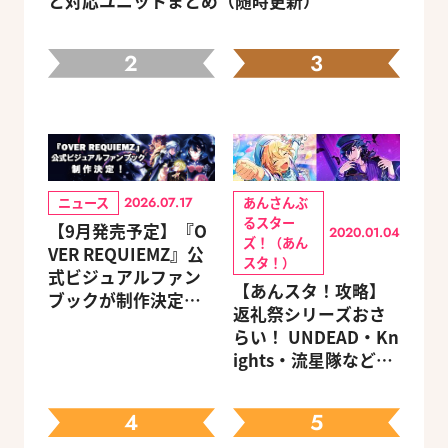
と対応ユニットまとめ（随時更新）
2
3
ニュース
あんさんぶ
2026.07.17
るスター
【9月発売予定】『O
2020.01.04
ズ！（あん
VER REQUIEMZ』公
スタ！）
式ビジュアルファン
【あんスタ！攻略】
ブックが制作決定！
返礼祭シリーズおさ
キャラクターを選べ
らい！ UNDEAD・Kn
る豪華グッズ付き限
ights・流星隊など、
定セットも同時発売
先輩たちの進路もチ
ェック
4
5