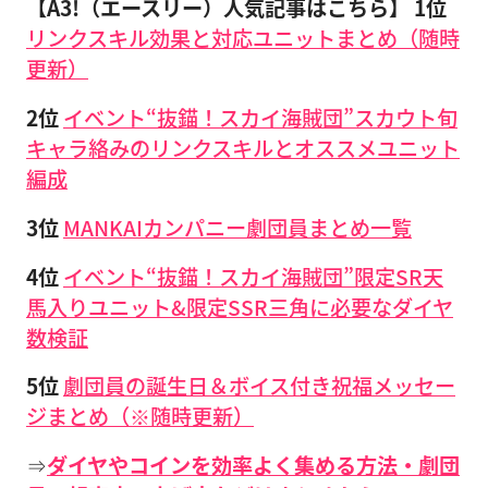
【A3!（エースリー）人気記事はこちら】
1位
リンクスキル効果と対応ユニットまとめ（随時
更新）
2位
イベント“抜錨！スカイ海賊団”スカウト旬
キャラ絡みのリンクスキルとオススメユニット
編成
3位
MANKAIカンパニー劇団員まとめ一覧
4位
イベント“抜錨！スカイ海賊団”限定SR天
馬入りユニット&限定SSR三角に必要なダイヤ
数検証
5位
劇団員の誕生日＆ボイス付き祝福メッセー
ジまとめ（※随時更新）
⇒
ダイヤやコインを効率よく集める方法・劇団