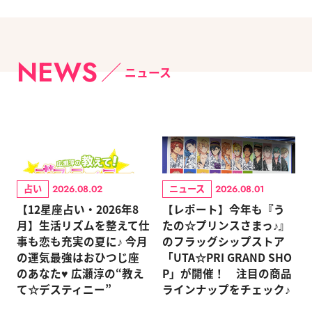
NEWS
ニュース
占い
ニュース
2026.08.02
2026.08.01
【12星座占い・2026年8
【レポート】今年も『う
月】生活リズムを整えて仕
たの☆プリンスさまっ♪』
事も恋も充実の夏に♪ 今月
のフラッグシップストア
の運気最強はおひつじ座
「UTA☆PRI GRAND SHO
のあなた♥ 広瀬淳の“教え
P」が開催！ 注目の商品
て☆デスティニー”
ラインナップをチェック♪