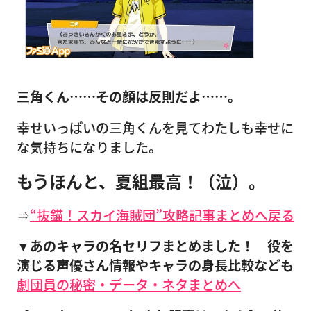
三角くん……その顔は反則だよ……。
幸せいっぱいの三角くんを見てわたしも幸せに
な気持ちになりました。
もうほんと、夏組最高！（泣）。
⇒
“抜錨！スカイ海賊団”攻略記事まとめへ戻る
▼あのキャラの名セリフまとめました！ 役を
演じる声優さん情報やキャラの身長比較なども
劇団員の秘密・データ・ネタまとめへ