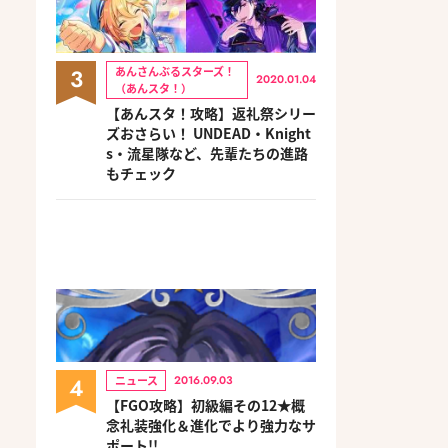
3
あんさんぶるスターズ！
2020.01.04
（あんスタ！）
【あんスタ！攻略】返礼祭シリー
ズおさらい！ UNDEAD・Knight
s・流星隊など、先輩たちの進路
もチェック
4
ニュース
2016.09.03
【FGO攻略】初級編その12★概
念礼装強化＆進化でより強力なサ
ポート!!