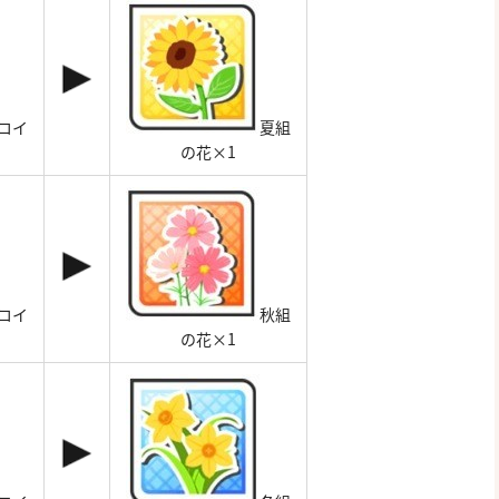
コイ
夏組
の花×1
コイ
秋組
の花×1