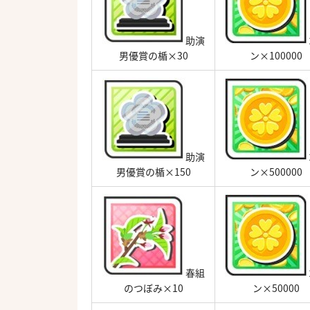
助演
男優賞の楯×30
ン×100000
助演
男優賞の楯×150
ン×500000
春組
のつぼみ×10
ン×50000