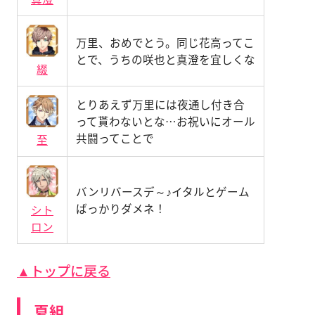
万里、おめでとう。同じ花高ってこ
とで、うちの咲也と真澄を宜しくな
綴
とりあえず万里には夜通し付き合
って貰わないとな…お祝いにオール
共闘ってことで
至
バンリバースデ～♪イタルとゲーム
ばっかりダメネ！
シト
ロン
▲トップに戻る
夏組