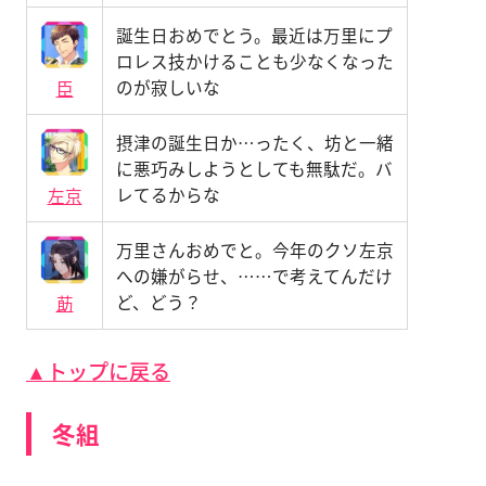
誕生日おめでとう。最近は万里にプ
ロレス技かけることも少なくなった
のが寂しいな
臣
摂津の誕生日か…ったく、坊と一緒
に悪巧みしようとしても無駄だ。バ
レてるからな
左京
万里さんおめでと。今年のクソ左京
への嫌がらせ、……で考えてんだけ
ど、どう？
莇
▲トップに戻る
冬組