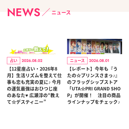
NEWS
ニュース
占い
ニュース
2026.08.02
2026.08.01
【12星座占い・2026年8
【レポート】今年も『う
月】生活リズムを整えて仕
たの☆プリンスさまっ♪』
事も恋も充実の夏に♪ 今月
のフラッグシップストア
の運気最強はおひつじ座
「UTA☆PRI GRAND SHO
のあなた♥ 広瀬淳の“教え
P」が開催！ 注目の商品
て☆デスティニー”
ラインナップをチェック♪