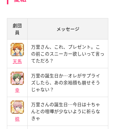
劇団
メッセージ
員
万里さん、これ、プレゼント。こ
の前このスニーカー欲しいって言っ
てただろ？
天馬
万里の誕生日か…オレがサプライ
ズしたら、あの余裕顔も崩せそう
じゃない？
幸
万里さんの誕生日…今日は十ちゃ
んとの喧嘩が少ないように祈らな
きゃ
椋