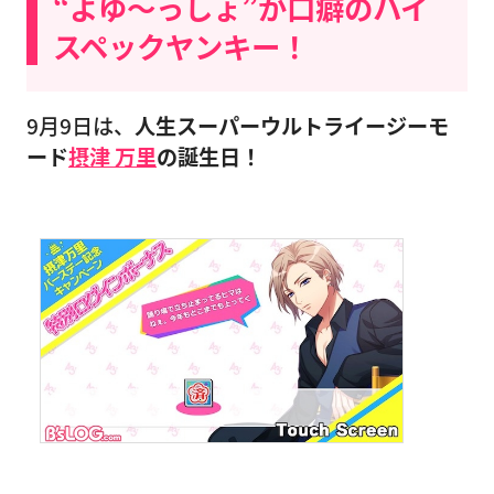
“よゆ〜っしょ”が口癖のハイ
スペックヤンキー！
9月9日は、
人生スーパーウルトライージーモ
ード
摂津 万里
の誕生日！