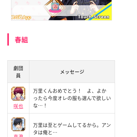
春組
劇団
メッセージ
員
万里くんおめでとう！ よ、よか
ったら今度オレの服も選んで欲しい
な…！
咲也
万里は至とゲームしてるから。アン
タは俺と…
真澄