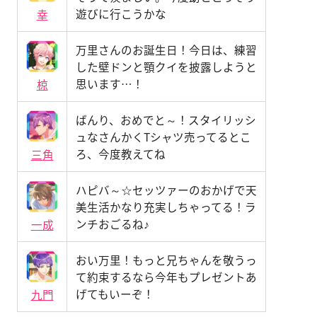
遊びに行こうかな
幸
万里さんのお誕生日！今日は、練習
した壁ドンと顎クイを披露しようと
思います…！
椋
ばんり、おめでと～！スタイリッシ
ュなさんかくTシャツ売ってるとこ
ろ、今度教えてね
三角
ハピバ～☆セッツァーのおかげで天
美生活かなり充実しちゃってる！ラ
ンチおごるね♪
一成
おい万里！もっと兄ちゃんを敬うっ
て約束するなら今年もプレゼントあ
げてもいーぞ！
九門