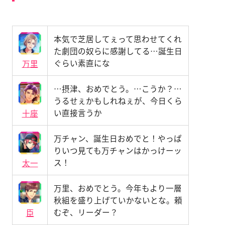
本気で芝居してぇって思わせてくれ
た劇団の奴らに感謝してる…誕生日
ぐらい素直にな
万里
…摂津、おめでとう。…こうか？…
うるせぇかもしれねぇが、今日くら
い直接言うか
十座
万チャン、誕生日おめでと！やっぱ
りいつ見ても万チャンはかっけーッ
ス！
太一
万里、おめでとう。今年もより一層
秋組を盛り上げていかないとな。頼
むぞ、リーダー？
臣