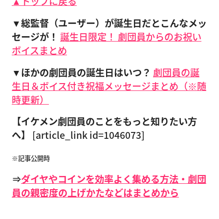
▲トップに戻る
▼総監督（ユーザー）が誕生日だとこんなメッ
セージが！
誕生日限定！ 劇団員からのお祝い
ボイスまとめ
▼ほかの劇団員の誕生日はいつ？
劇団員の誕
生日＆ボイス付き祝福メッセージまとめ（※随
時更新）
【イケメン劇団員のことをもっと知りたい方
へ】
[article_link id=1046073]
※記事公開時
⇒
ダイヤやコインを効率よく集める方法・劇団
員の親密度の上げかたなどはまとめから