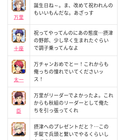
誕生日ね～。ま、改めて祝われんの
もいいもんだな。あざっす
万里
祝ってやってんのにあの態度…摂津
の野郎、少し早く生まれたぐらい
で調子乗ってんなよ
十座
万チャンおめでとー！これからも
俺っちの憧れでいてくださいッ
ス！
太一
万里がリーダーでよかったよ。これ
からも秋組のリーダーとして俺た
ちを引っ張ってくれ
臣
摂津へのプレゼントだと？…この
手錠で兵頭と繋いでやるくらいし