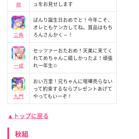
ュをお見せします
椋
ばんり誕生日おめでと！今年こそ、
オレともケンカしてね。賞品はもち
ろんさんかく～！
三角
セッツァーおたおめ！天美に来てく
れてめちゃんこ嬉しかったよ！頑張
れ一年生✩
一成
おい万里！兄ちゃんに喧嘩売らない
って約束するならプレゼントあげて
やってもいーぞ！
九門
▲トップに戻る
秋組