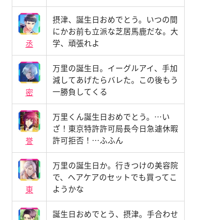
摂津、誕生日おめでとう。いつの間
にかお前も立派な芝居馬鹿だな。大
学、頑張れよ
丞
万里の誕生日。イーグルアイ、手加
減してあげたらバレた。この後もう
一勝負してくる
密
万里くん誕生日おめでとう。…い
ざ！東京特許許可局長今日急遽休暇
許可拒否！…ふふん
誉
万里の誕生日か。行きつけの美容院
で、ヘアケアのセットでも買ってこ
ようかな
東
誕生日おめでとう、摂津。手合わせ