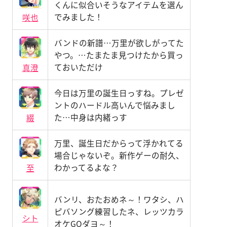
くんに似合いそうなアイテムを選ん
でみました！
咲也
バンドの新譜…万里が欲しがってた
やつ。…たまたま見つけたから買っ
ておいただけ
真澄
今日は万里の誕生日っすね。プレゼ
ントのハードル高いんで悩みまし
た…中身は内緒っす
綴
万里、誕生日だからって浮かれてる
場合じゃないぞ。新作ゲーの耐久、
わかってるよな？
至
バンリ、おたおめネ～！ワタシ、ハ
ピバソング練習したネ、レッツカラ
シト
オケGOダヨ～！