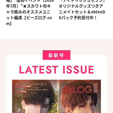
略】“復刻イベント（2026
『アイドリッシュセブン』
年7月）”★スカウト旬キ
オリジナルグッズつきア
ャラ絡みのオススメユニ
ニメイトセット＆ebtenD
ット編成【ビーズログ.co
Xパック予約受付中！
m】
最新号
LATEST ISSUE