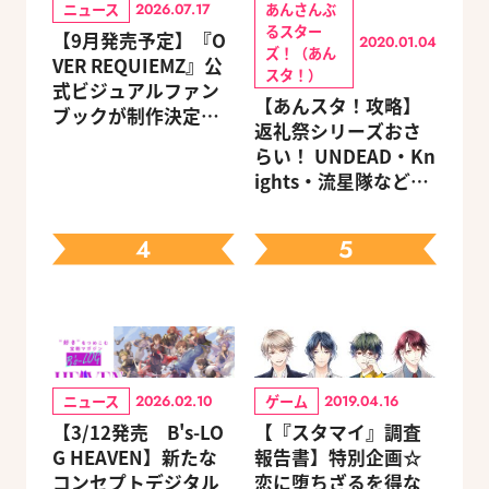
ニュース
あんさんぶ
2026.07.17
るスター
【9月発売予定】『O
2020.01.04
ズ！（あん
VER REQUIEMZ』公
スタ！）
式ビジュアルファン
【あんスタ！攻略】
ブックが制作決定！
返礼祭シリーズおさ
キャラクターを選べ
らい！ UNDEAD・Kn
る豪華グッズ付き限
ights・流星隊など、
定セットも同時発売
先輩たちの進路もチ
ェック
4
5
ニュース
ゲーム
2026.02.10
2019.04.16
【3/12発売 B's-LO
【『スタマイ』調査
G HEAVEN】新たな
報告書】特別企画☆
コンセプトデジタル
恋に堕ちざるを得な