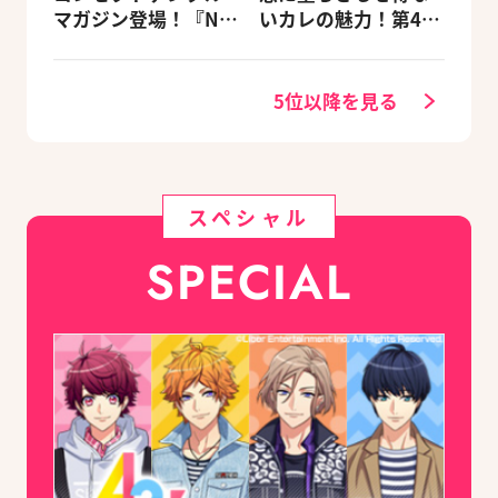
マガジン登場！『NU:
いカレの魅力！第4
カーニバル』など、
回：Revel編
人気作のオリジナル
グッズ付きアニメイ
5位以降を見る
トセットが予約受付
中！
スペシャル
SPECIAL