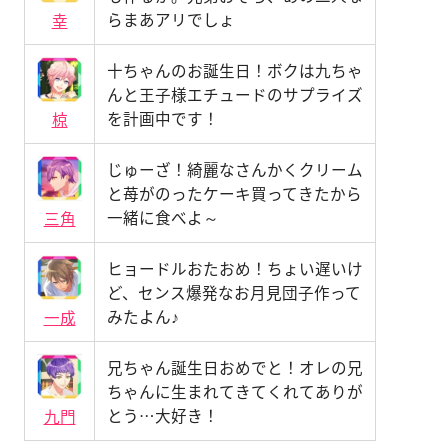
らまあアリでしょ
幸
十ちゃんのお誕生日！ボクは九ちゃ
んと王子様エチュードのサプライズ
を計画中です！
椋
じゅーざ！綺麗なさんかくクリーム
と苺がのったケーキ買ってきたから
一緒に食べよ～
三角
ヒョードルおたおめ！ちょい遅いけ
ど、センス爆発なお月見団子作って
みたよん♪
一成
兄ちゃん誕生日おめでと！オレの兄
ちゃんに生まれてきてくれてありが
とう…大好き！
九門