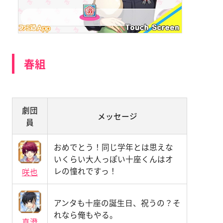
春組
劇団
メッセージ
員
おめでとう！同じ学年とは思えな
いくらい大人っぽい十座くんはオ
レの憧れですっ！
咲也
アンタも十座の誕生日、祝うの？そ
れなら俺もやる。
真澄