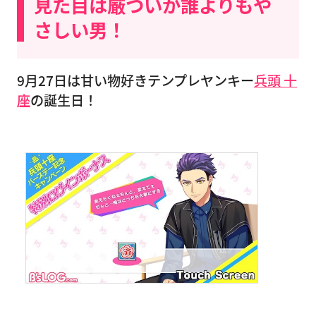
見た目は厳ついが誰よりもや
さしい男！
9月27日は甘い物好きテンプレヤンキー
兵頭 十
座
の誕生日！