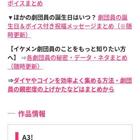
ボイスまとめ
▼ほかの劇団員の誕生日はいつ？
劇団員の誕
生日＆ボイス付き祝福メッセージまとめ（※随
時更新）
【イケメン劇団員のことをもっと知りたい方
へ】
⇒
各劇団員の秘密・データ・ネタまとめ
（随時更新）
⇒
ダイヤやコインを効率よく集める方法・劇団
員の親密度の上げかたなどはまとめから
作品情報
A3!