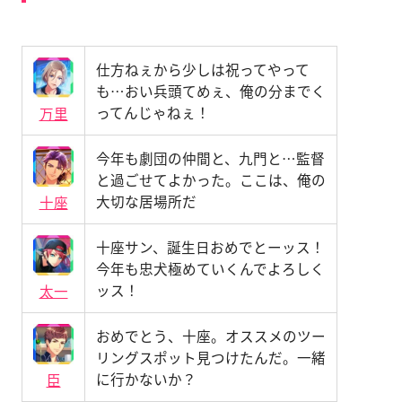
仕方ねぇから少しは祝ってやって
も…おい兵頭てめぇ、俺の分までく
ってんじゃねぇ！
万里
今年も劇団の仲間と、九門と…監督
と過ごせてよかった。ここは、俺の
大切な居場所だ
十座
十座サン、誕生日おめでとーッス！
今年も忠犬極めていくんでよろしく
ッス！
太一
おめでとう、十座。オススメのツー
リングスポット見つけたんだ。一緒
に行かないか？
臣