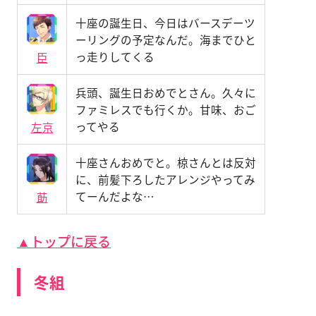
十座の誕生日、今日はバースデーツ
ーリングの予定なんだ。海までひと
っ走りしてくる
臣
兵頭、誕生日おめでとさん。久々に
ファミレスでも行くか。甘味、おご
ってやる
左京
十座さんおめでと。椋さんとは反対
に、前髪下ろしたアレンジやってみ
てーんだよな…
莇
▲トップに戻る
冬組