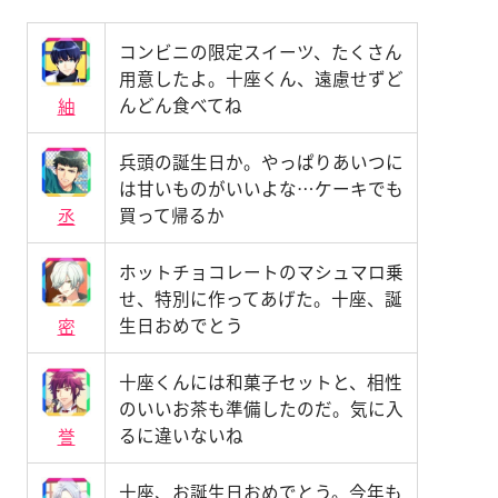
コンビニの限定スイーツ、たくさん
用意したよ。十座くん、遠慮せずど
んどん食べてね
紬
兵頭の誕生日か。やっぱりあいつに
は甘いものがいいよな…ケーキでも
買って帰るか
丞
ホットチョコレートのマシュマロ乗
せ、特別に作ってあげた。十座、誕
生日おめでとう
密
十座くんには和菓子セットと、相性
のいいお茶も準備したのだ。気に入
るに違いないね
誉
十座、お誕生日おめでとう。今年も