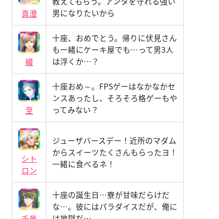
教えてもらう。アンタを守れる強い
男になりたいから
真澄
十座、おめでとう。帰りに伏見さん
も一緒にケーキ屋でも…って男3人
は浮くか…？
綴
十座おめ～。FPSゲーはなかなかセ
ンスあったし、そろそろ格ゲーもや
ってみない？
至
ジューザバースデー！近所のマダム
からスイーツたくさんもらったヨ！
シト
一緒に食べるネ！
ロン
十座の誕生日…寮が甘味だらけだ
な…。彼にはパラダイスだが、俺に
は地獄だ…
千景