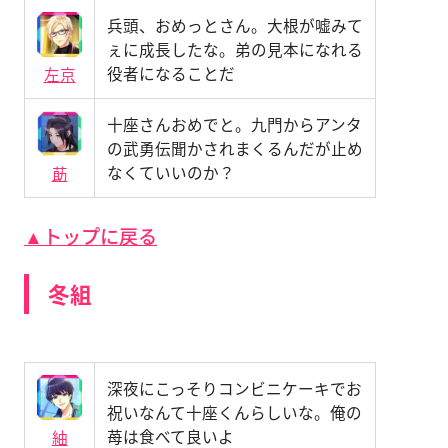
兵頭、おめっとさん。大根が嘘みて
ぇに成長したな。弟の見本になれる
役者になることだ
左京
十座さんおめでと。九門からアンタ
の武勇伝聞かされまくるんだが止め
なくていいのか？
莇
▲トップに戻る
冬組
深夜にこっそりコンビニケーキでお
祝いなんて十座くんらしいな。俺の
苺は食べて良いよ
紬