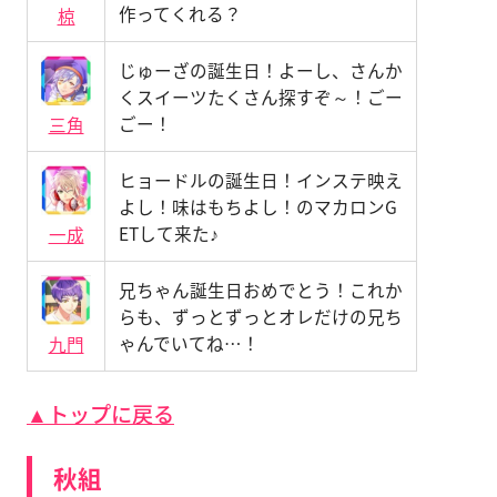
作ってくれる？
椋
じゅーざの誕生日！よーし、さんか
くスイーツたくさん探すぞ～！ごー
ごー！
三角
ヒョードルの誕生日！インステ映え
よし！味はもちよし！のマカロンG
ETして来た♪
一成
兄ちゃん誕生日おめでとう！これか
らも、ずっとずっとオレだけの兄ち
ゃんでいてね…！
九門
▲トップに戻る
秋組