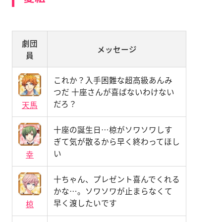
劇団
メッセージ
員
これか？入手困難な超高級あんみ
つだ 十座さんが喜ばないわけない
だろ？
天馬
十座の誕生日…椋がソワソワしす
ぎて気が散るから早く終わってほし
い
幸
十ちゃん、プレゼント喜んでくれる
かな…。ソワソワが止まらなくて
早く渡したいです
椋