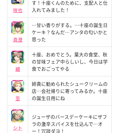
す！十座くんのために、支配人と仕
入れてみました！
咲也
…甘い香りがする。…十座の誕生日
ケーキ？なんだ…アンタの匂いかと
思った
真澄
十座、おめでとう。葉大の食堂、秋
の甘味フェア中らしいし、今日は学
食でおごってやる
綴
姉貴に勧められたシュークリームの
店…会社帰りに寄ってみるか。十座
の誕生日用にね
至
ジューザのバースデーケーキにザフ
ラの激辛スパイスを仕込んで…オ
シト
ー！冗談ダヨ！