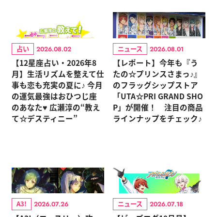
占い
ニュース
2026.08.02
2026.08.01
【12星座占い・2026年8
【レポート】今年も『う
月】生活リズムを整えて仕
たの☆プリンスさまっ♪』
事も恋も充実の夏に♪ 今月
のフラッグシップストア
の運気最強はおひつじ座
「UTA☆PRI GRAND SHO
のあなた♥ 広瀬淳の“教え
P」が開催！ 注目の商品
て☆デスティニー”
ラインナップをチェック♪
A3!
ニュース
2026.07.26
2026.07.18