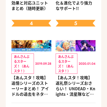
効果と対応ユニット
化＆進化でより強力
まとめ（随時更新）
なサポート!!
4
5
あんさんぶ
あんさんぶ
るスター
るスター
2019.09.28
2020.01.04
ズ！（あん
ズ！（あん
スタ！）
スタ！）
【あんスタ！攻略】
【あんスタ！攻略】
追憶シリーズのスト
返礼祭シリーズおさ
ーリーまとめ！ アイ
らい！ UNDEAD・Kn
ドルの過去をネタバ
ights・流星隊など、
レ込みで振り返りま
先輩たちの進路もチ
す
ェック