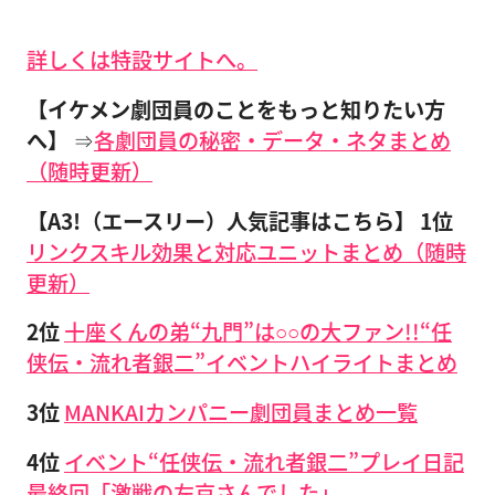
詳しくは特設サイトへ。
【イケメン劇団員のことをもっと知りたい方
へ】
⇒
各劇団員の秘密・データ・ネタまとめ
（随時更新）
【A3!（エースリー）人気記事はこちら】 1位
リンクスキル効果と対応ユニットまとめ（随時
更新）
2位
十座くんの弟“九門”は○○の大ファン!!“任
侠伝・流れ者銀二”イベントハイライトまとめ
3位
MANKAIカンパニー劇団員まとめ一覧
4位
イベント“任侠伝・流れ者銀二”プレイ日記
最終回「激戦の左京さんでした」