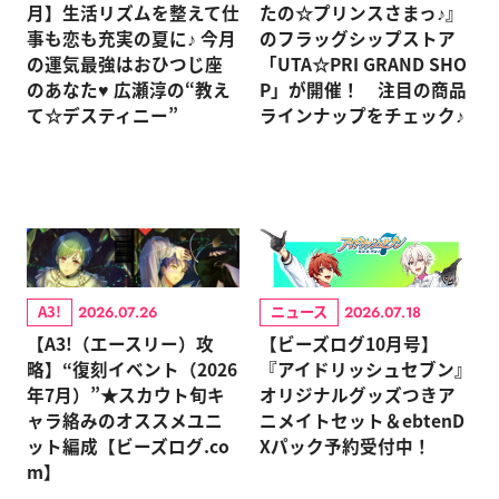
月】生活リズムを整えて仕
たの☆プリンスさまっ♪』
事も恋も充実の夏に♪ 今月
のフラッグシップストア
の運気最強はおひつじ座
「UTA☆PRI GRAND SHO
のあなた♥ 広瀬淳の“教え
P」が開催！ 注目の商品
て☆デスティニー”
ラインナップをチェック♪
A3!
ニュース
2026.07.26
2026.07.18
【A3!（エースリー）攻
【ビーズログ10月号】
略】“復刻イベント（2026
『アイドリッシュセブン』
年7月）”★スカウト旬キ
オリジナルグッズつきア
ャラ絡みのオススメユニ
ニメイトセット＆ebtenD
ット編成【ビーズログ.co
Xパック予約受付中！
m】