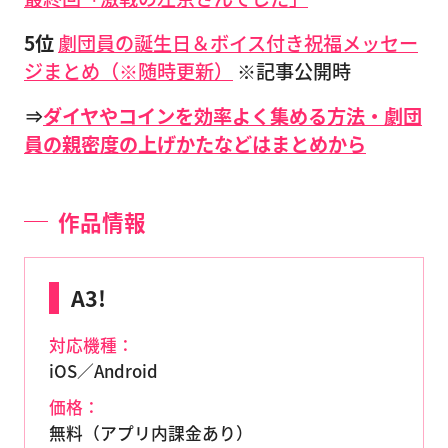
5位
劇団員の誕生日＆ボイス付き祝福メッセー
ジまとめ（※随時更新）
※記事公開時
⇒
ダイヤやコインを効率よく集める方法・劇団
員の親密度の上げかたなどはまとめから
作品情報
A3!
対応機種：
iOS／Android
価格：
無料（アプリ内課金あり）