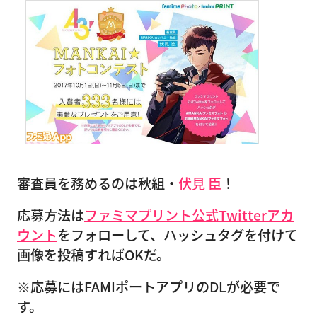
審査員を務めるのは秋組・
伏見 臣
！
応募方法は
ファミマプリント公式Twitterアカ
ウント
をフォローして、ハッシュタグを付けて
画像を投稿すればOKだ。
※応募にはFAMIポートアプリのDLが必要で
す。