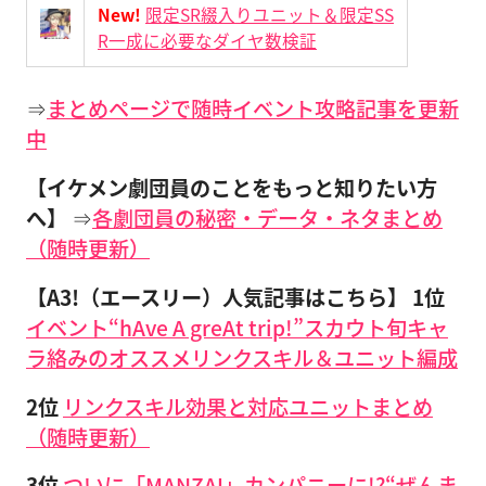
New!
限定SR綴入りユニット＆限定SS
R一成に必要なダイヤ数検証
⇒
まとめページで随時イベント攻略記事を更新
中
【イケメン劇団員のことをもっと知りたい方
へ】
⇒
各劇団員の秘密・データ・ネタまとめ
（随時更新）
【A3!（エースリー）人気記事はこちら】
1位
イベント“hAve A greAt trip!”スカウト旬キャ
ラ絡みのオススメリンクスキル＆ユニット編成
2位
リンクスキル効果と対応ユニットまとめ
（随時更新）
3位
ついに「MANZAI」カンパニーに!?“ぜんま