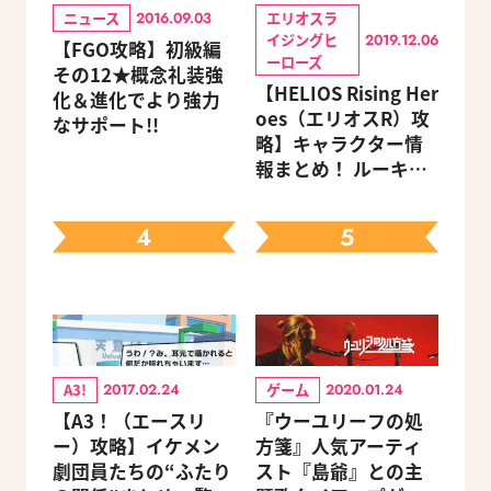
ニュース
エリオスラ
2016.09.03
イジングヒ
2019.12.06
【FGO攻略】初級編
ーローズ
その12★概念礼装強
【HELIOS Rising Her
化＆進化でより強力
oes（エリオスR）攻
なサポート!!
略】キャラクター情
報まとめ！ ルーキ
ー・メンターほか19
キャラを網羅（随時
4
5
更新）
A3!
ゲーム
2017.02.24
2020.01.24
【A3！（エースリ
『ウーユリーフの処
ー）攻略】イケメン
方箋』人気アーティ
劇団員たちの“ふたり
スト『島爺』との主