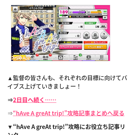
▲監督の皆さんも、それぞれの目標に向けてバ
イブス上げていきましょー！
⇒
2日目へ続く……
⇒
“hAve A greAt trip!”攻略記事まとめへ戻る
▼“hAve A greAt trip!”攻略にお役立ち記事リ