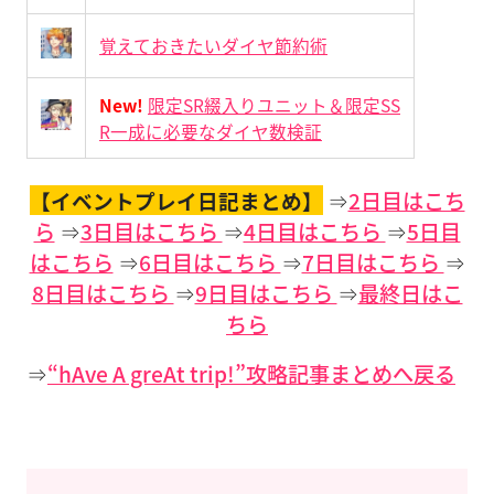
覚えておきたいダイヤ節約術
New!
限定SR綴入りユニット＆限定SS
R一成に必要なダイヤ数検証
【イベントプレイ日記まとめ】
⇒
2日目はこち
ら
⇒
3日目はこちら
⇒
4日目はこちら
⇒
5日目
はこちら
⇒
6日目はこちら
⇒
7日目はこちら
⇒
8日目はこちら
⇒
9日目はこちら
⇒
最終日はこ
ちら
⇒
“hAve A greAt trip!”攻略記事まとめへ戻る