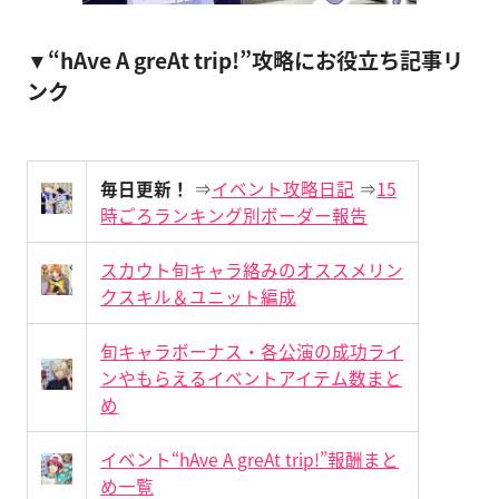
▼“hAve A greAt trip!”攻略にお役立ち記事リ
ンク
毎日更新！
⇒
イベント攻略日記
⇒
15
時ごろランキング別ボーダー報告
スカウト旬キャラ絡みのオススメリン
クスキル＆ユニット編成
旬キャラボーナス・各公演の成功ライ
ンやもらえるイベントアイテム数まと
め
イベント“hAve A greAt trip!”報酬まと
め一覧