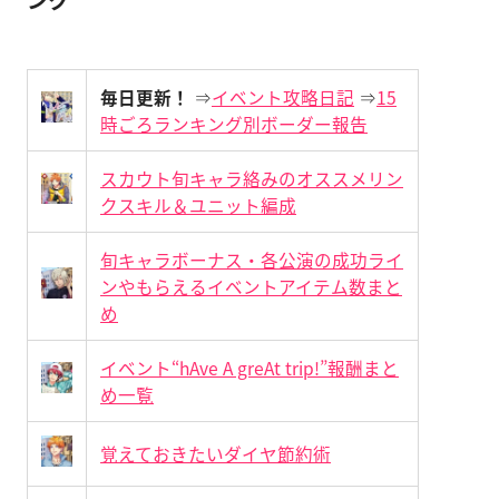
ンク
毎日更新！
⇒
イベント攻略日記
⇒
15
時ごろランキング別ボーダー報告
スカウト旬キャラ絡みのオススメリン
クスキル＆ユニット編成
旬キャラボーナス・各公演の成功ライ
ンやもらえるイベントアイテム数まと
め
イベント“hAve A greAt trip!”報酬まと
め一覧
覚えておきたいダイヤ節約術