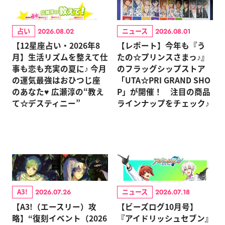
占い
ニュース
2026.08.02
2026.08.01
【12星座占い・2026年8
【レポート】今年も『う
月】生活リズムを整えて仕
たの☆プリンスさまっ♪』
事も恋も充実の夏に♪ 今月
のフラッグシップストア
の運気最強はおひつじ座
「UTA☆PRI GRAND SHO
のあなた♥ 広瀬淳の“教え
P」が開催！ 注目の商品
て☆デスティニー”
ラインナップをチェック♪
A3!
ニュース
2026.07.26
2026.07.18
【A3!（エースリー）攻
【ビーズログ10月号】
略】“復刻イベント（2026
『アイドリッシュセブン』