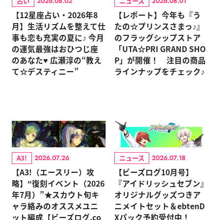
占い
ニュース
2026.08.02
2026.08.01
【12星座占い・2026年8
【レポート】今年も『う
月】生活リズムを整えて仕
たの☆プリンスさまっ♪』
事も恋も充実の夏に♪ 今月
のフラッグシップストア
の運気最強はおひつじ座
「UTA☆PRI GRAND SHO
のあなた♥ 広瀬淳の“教え
P」が開催！ 注目の商品
て☆デスティニー”
ラインナップをチェック♪
A3!
ニュース
2026.07.26
2026.07.18
【A3!（エースリー）攻
【ビーズログ10月号】
略】“復刻イベント（2026
『アイドリッシュセブン』
年7月）”★スカウト旬キ
オリジナルグッズつきア
ャラ絡みのオススメユニ
ニメイトセット＆ebtenD
ット編成【ビーズログ.co
Xパック予約受付中！