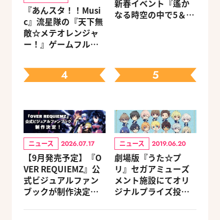
新春イベント『遙か
『あんスタ！！Musi
なる時空の中で5＆6
c』流星隊の『天下無
～新春の宴～』チケ
敵☆メテオレンジャ
ットのGAMECITY優
ー！』ゲームフルサ
先販売申込受付がス
イズMVが公開
タート！
4
5
ニュース
ニュース
2026.07.17
2019.06.20
【9月発売予定】『O
劇場版『うた☆プ
VER REQUIEMZ』公
リ』セガアミューズ
式ビジュアルファン
メント施設にてオリ
ブックが制作決定！
ジナルプライズ投入
キャラクターを選べ
＆グッズプレゼント
る豪華グッズ付き限
キャンペーンが開催