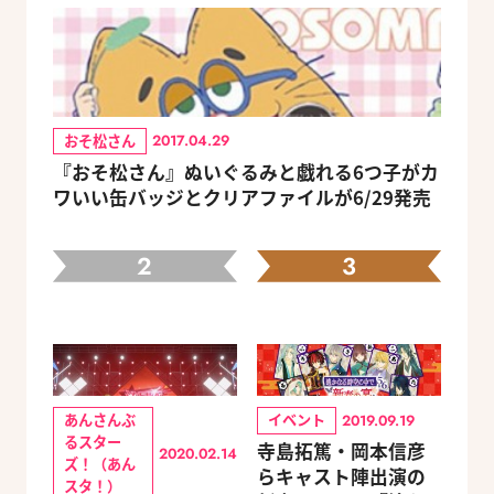
おそ松さん
2017.04.29
『おそ松さん』ぬいぐるみと戯れる6つ子がカ
ワいい缶バッジとクリアファイルが6/29発売
2
3
あんさんぶ
イベント
2019.09.19
るスター
寺島拓篤・岡本信彦
2020.02.14
ズ！（あん
らキャスト陣出演の
スタ！）