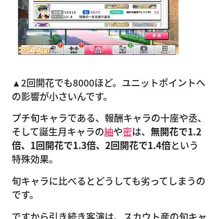
▲2回開花でも8000ほど。ユニットポイントへ
の影響が小さいんです。
プチ旬キャラである、報酬キャラの十座や丞、
そして誕生月キャラの
紬
や
密
は、
無開花で1.2
倍、1回開花で1.3倍、2回開花で1.4倍
という
特殊効果。
旬キャラに比べるとどうしても劣ってしまうの
です。
ですから引き続き客演は、スカウト産の旬キャ