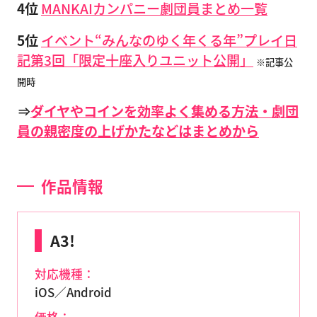
4位
MANKAIカンパニー劇団員まとめ一覧
5位
イベント“みんなのゆく年くる年”プレイ日
記第3回「限定十座入りユニット公開」
※記事公
開時
⇒
ダイヤやコインを効率よく集める方法・劇団
員の親密度の上げかたなどはまとめから
作品情報
A3!
対応機種：
iOS／Android