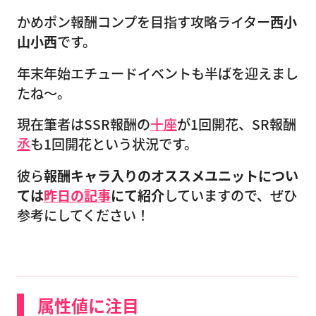
かめポン報酬コンプを目指す攻略ライター
西小
山小西
です。
年末年始エチュードイベントも半ばを迎えまし
たね〜。
現在筆者はSSR報酬の
十座
が1回開花、SR報酬
丞
も1回開花という状況です。
彼ら
報酬キャラ入りのオススメユニットについ
ては
昨日の記事
にて紹介
していますので、ぜひ
参考にしてください！
属性値に注目