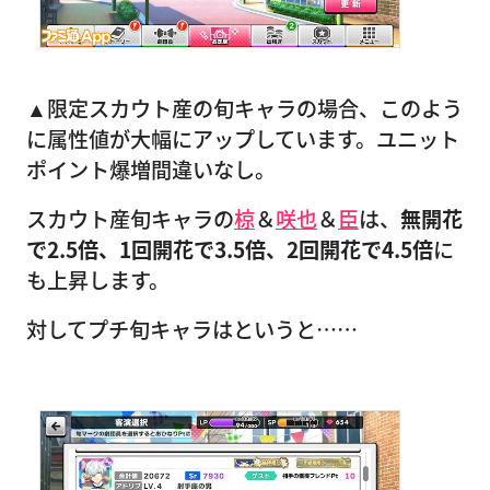
▲限定スカウト産の旬キャラの場合、このよう
に属性値が大幅にアップしています。ユニット
ポイント爆増間違いなし。
スカウト産旬キャラの
椋
＆
咲也
＆
臣
は、
無開花
で2.5倍、1回開花で3.5倍、2回開花で4.5倍
に
も上昇します。
対してプチ旬キャラはというと……