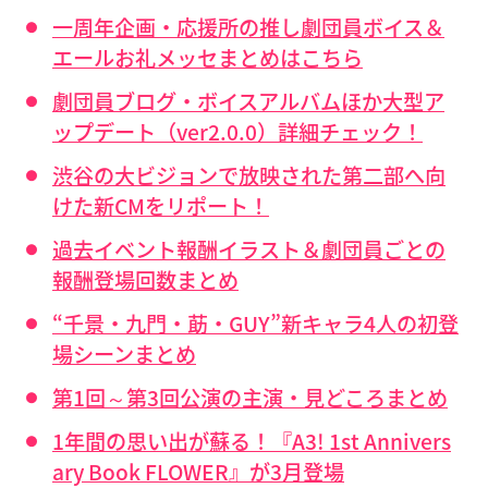
一周年企画・応援所の推し劇団員ボイス＆
エールお礼メッセまとめはこちら
劇団員ブログ・ボイスアルバムほか大型ア
ップデート（ver2.0.0）詳細チェック！
渋谷の大ビジョンで放映された第二部へ向
けた新CMをリポート！
過去イベント報酬イラスト＆劇団員ごとの
報酬登場回数まとめ
“千景・九門・莇・GUY”新キャラ4人の初登
場シーンまとめ
第1回～第3回公演の主演・見どころまとめ
1年間の思い出が蘇る！『A3! 1st Annivers
ary Book FLOWER』が3月登場