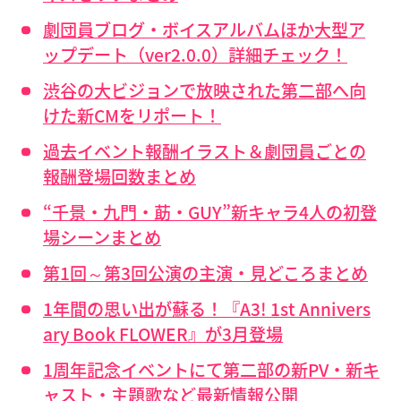
劇団員ブログ・ボイスアルバムほか大型ア
ップデート（ver2.0.0）詳細チェック！
渋谷の大ビジョンで放映された第二部へ向
けた新CMをリポート！
過去イベント報酬イラスト＆劇団員ごとの
報酬登場回数まとめ
“千景・九門・莇・GUY”新キャラ4人の初登
場シーンまとめ
第1回～第3回公演の主演・見どころまとめ
1年間の思い出が蘇る！『A3! 1st Annivers
ary Book FLOWER』が3月登場
1周年記念イベントにて第二部の新PV・新キ
ャスト・主題歌など最新情報公開