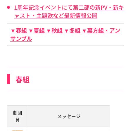
1周年記念イベントにて第二部の新PV・新キ
ャスト・主題歌など最新情報公開
▼春組
▼夏組
▼秋組
▼冬組
▼裏方組・アン
サンブル
春組
劇団
メッセージ
員