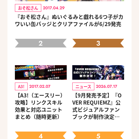
おそ松さん
2017.04.29
『おそ松さん』ぬいぐるみと戯れる6つ子がカ
ワいい缶バッジとクリアファイルが6/29発売
2
3
A3!
ニュース
2017.02.07
2026.07.17
【A3!（エースリー）
【9月発売予定】『O
攻略】リンクスキル
VER REQUIEMZ』公
効果と対応ユニット
式ビジュアルファン
まとめ（随時更新）
ブックが制作決定！
キャラクターを選べ
る豪華グッズ付き限
4
5
定セットも同時発売