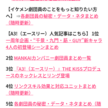
【イケメン劇団員のことをもっと知りたい方
へ】
⇒
各劇団員の秘密・データ・ネタまとめ
（随時更新）
【A3!（エースリー）人気記事はこちら】
1位
一周年企画・“千景・九門・莇・GUY”新キャラ
4人の初登場シーンまとめ
2位
MANKAIカンパニー劇団員まとめ一覧
3位
『A3!（エースリー）』THE KISSプロデュ
ースのネックレスとリング登場
4位
リンクスキル効果と対応ユニットまとめ
（随時更新）
5位
各劇団員の秘密・データ・ネタまとめ（随