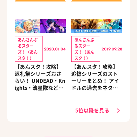
あんさんぶ
あんさんぶ
るスター
るスター
2020.01.04
2019.09.28
ズ！（あん
ズ！（あん
スタ！）
スタ！）
【あんスタ！攻略】
【あんスタ！攻略】
返礼祭シリーズおさ
追憶シリーズのスト
らい！ UNDEAD・Kn
ーリーまとめ！ アイ
ights・流星隊など、
ドルの過去をネタバ
先輩たちの進路もチ
レ込みで振り返りま
ェック
す
5位以降を見る