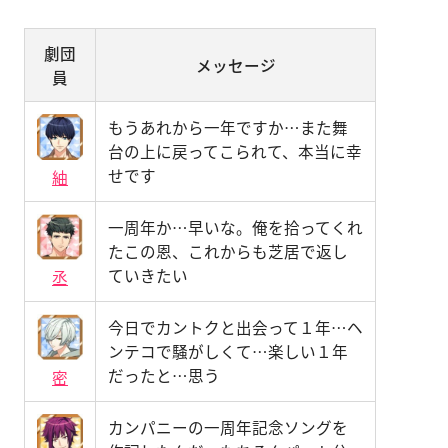
劇団
メッセージ
員
もうあれから一年ですか…また舞
台の上に戻ってこられて、本当に幸
せです
紬
一周年か…早いな。俺を拾ってくれ
たこの恩、これからも芝居で返し
ていきたい
丞
今日でカントクと出会って１年…ヘ
ンテコで騒がしくて…楽しい１年
だったと…思う
密
カンパニーの一周年記念ソングを