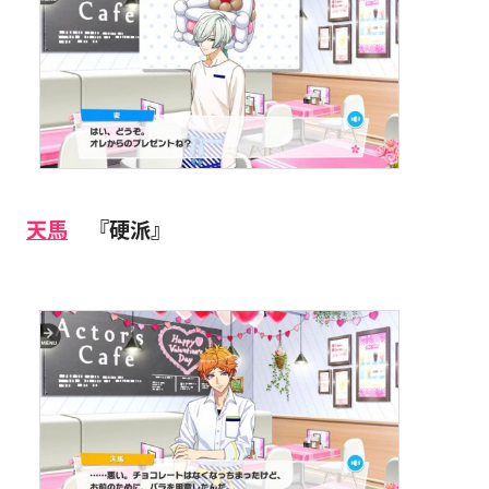
天馬
『硬派』