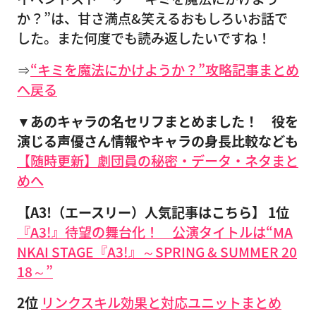
か？”は、甘さ満点&笑えるおもしろいお話で
した。また何度でも読み返したいですね！
⇒
“キミを魔法にかけようか？”攻略記事まとめ
へ戻る
▼あのキャラの名セリフまとめました！ 役を
演じる声優さん情報やキャラの身長比較なども
【随時更新】劇団員の秘密・データ・ネタまと
めへ
【A3!（エースリー）人気記事はこちら】
1位
『A3!』待望の舞台化！ 公演タイトルは“MA
NKAI STAGE『A3!』～SPRING & SUMMER 20
18～”
2位
リンクスキル効果と対応ユニットまとめ