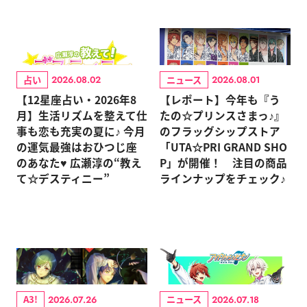
占い
ニュース
2026.08.02
2026.08.01
【12星座占い・2026年8
【レポート】今年も『う
月】生活リズムを整えて仕
たの☆プリンスさまっ♪』
事も恋も充実の夏に♪ 今月
のフラッグシップストア
の運気最強はおひつじ座
「UTA☆PRI GRAND SHO
のあなた♥ 広瀬淳の“教え
P」が開催！ 注目の商品
て☆デスティニー”
ラインナップをチェック♪
A3!
ニュース
2026.07.26
2026.07.18