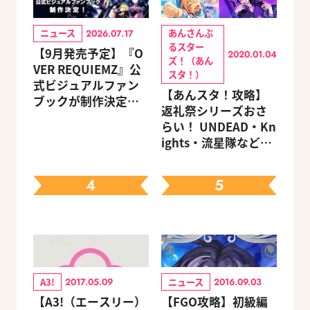
ニュース
あんさんぶ
2026.07.17
るスター
【9月発売予定】『O
2020.01.04
ズ！（あん
VER REQUIEMZ』公
スタ！）
式ビジュアルファン
【あんスタ！攻略】
ブックが制作決定！
返礼祭シリーズおさ
キャラクターを選べ
らい！ UNDEAD・Kn
る豪華グッズ付き限
ights・流星隊など、
定セットも同時発売
先輩たちの進路もチ
ェック
4
5
A3!
ニュース
2017.05.09
2016.09.03
【A3!（エースリー）
【FGO攻略】初級編