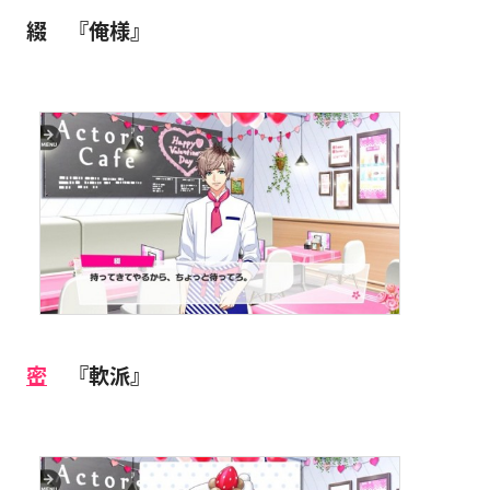
綴 『俺様』
密
『軟派』