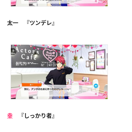
太一 『ツンデレ』
幸
『しっかり者』