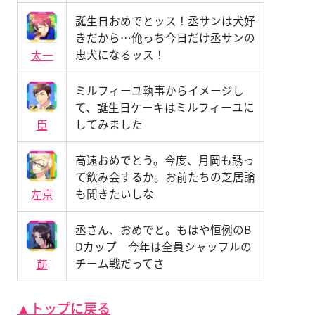
誕生日おめでとッス！丞サンは犬好
きだから…俺っち今日だけ丞サンの
忠犬になるッス！
太一
ミルフィーユ執事からイメージし
て、誕生日ケーキはミルフィーユに
してみました
臣
高遠おめでとう。今度、月岡も誘っ
て飲み会するか。お前たちの芝居論
も聞きたいしな
左京
丞さん、おめでと。もはや恒例のB
Dカップ 今年は全員シャッフルの
チーム戦だってさ
莇
▲トップに戻る