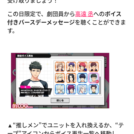
受け取りましょう！
この日限定で、劇団員から
高遠 丞
への
ボイス
付きバースデーメッセージ
を聴くことができま
す。
▲“推しメン”でユニットを入れ換えるか、“テ
ープ”アイコンからボイス再生一覧へ移動し、