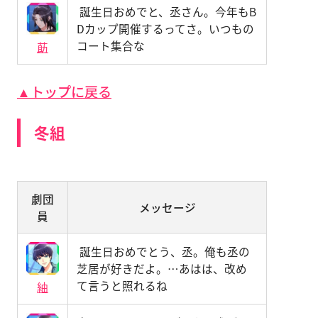
誕生日おめでと、丞さん。今年もB
Dカップ開催するってさ。いつもの
コート集合な
莇
▲トップに戻る
冬組
劇団
メッセージ
員
誕生日おめでとう、丞。俺も丞の
芝居が好きだよ。…あはは、改め
て言うと照れるね
紬