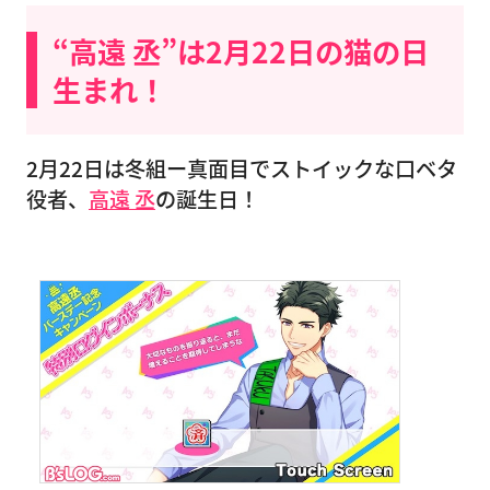
“高遠 丞”は2月22日の猫の日
生まれ！
2月22日は冬組ー真面目でストイックな口ベタ
役者、
高遠 丞
の誕生日！