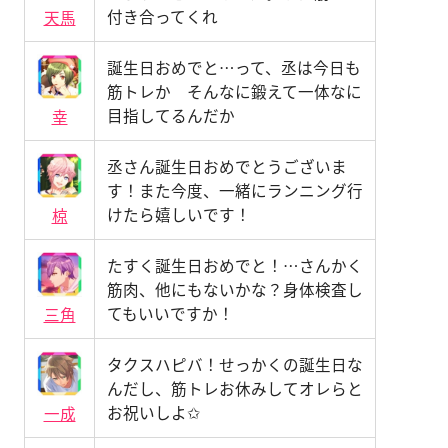
付き合ってくれ
天馬
誕生日おめでと…って、丞は今日も
筋トレか そんなに鍛えて一体なに
目指してるんだか
幸
丞さん誕生日おめでとうございま
す！また今度、一緒にランニング行
けたら嬉しいです！
椋
たすく誕生日おめでと！…さんかく
筋肉、他にもないかな？身体検査し
てもいいですか！
三角
タクスハピバ！せっかくの誕生日な
んだし、筋トレお休みしてオレらと
お祝いしよ✩
一成