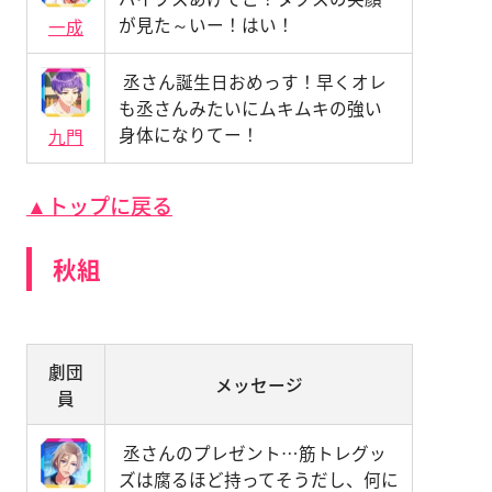
が見た～いー！はい！
一成
丞さん誕生日おめっす！早くオレ
も丞さんみたいにムキムキの強い
身体になりてー！
九門
▲トップに戻る
秋組
劇団
メッセージ
員
丞さんのプレゼント…筋トレグッ
ズは腐るほど持ってそうだし、何に