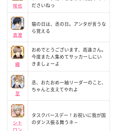
ださいねっ
咲也
猫の日は、丞の日。アンタが言うな
ら覚える
真澄
おめでとうございます、高遠さん。
今度また人集めてサッカーしにい
きましょーよ
綴
丞、おたおめー紬リーダーのこと、
ちゃんと支えてやれよ
至
タスクバースデー！お祝いに我が国
のダンス振る舞うネ～
シト
ロン