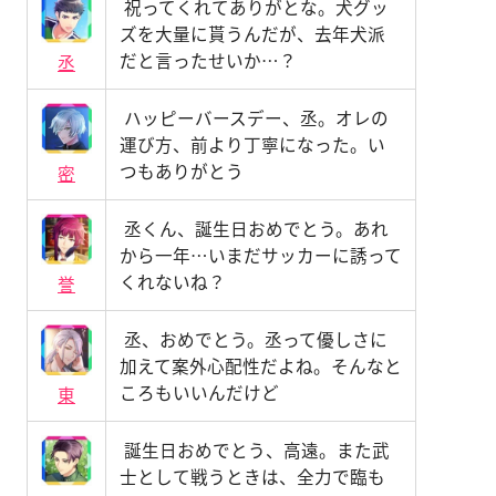
祝ってくれてありがとな。犬グッ
ズを大量に貰うんだが、去年犬派
だと言ったせいか…？
丞
ハッピーバースデー、丞。オレの
運び方、前より丁寧になった。い
つもありがとう
密
丞くん、誕生日おめでとう。あれ
から一年…いまだサッカーに誘って
くれないね？
誉
丞、おめでとう。丞って優しさに
加えて案外心配性だよね。そんなと
ころもいいんだけど
東
誕生日おめでとう、高遠。また武
士として戦うときは、全力で臨も