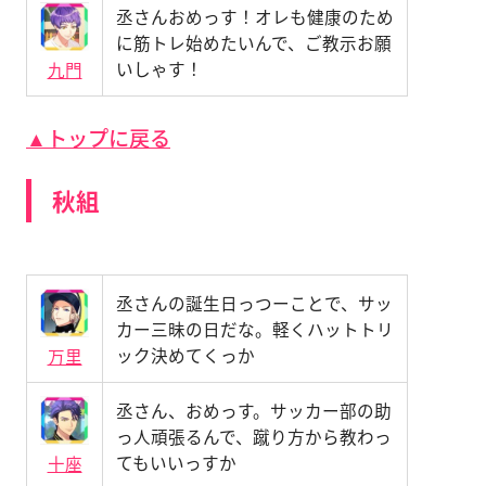
丞さんおめっす！オレも健康のため
に筋トレ始めたいんで、ご教示お願
いしゃす！
九門
▲トップに戻る
秋組
丞さんの誕生日っつーことで、サッ
カー三昧の日だな。軽くハットトリ
ック決めてくっか
万里
丞さん、おめっす。サッカー部の助
っ人頑張るんで、蹴り方から教わっ
てもいいっすか
十座