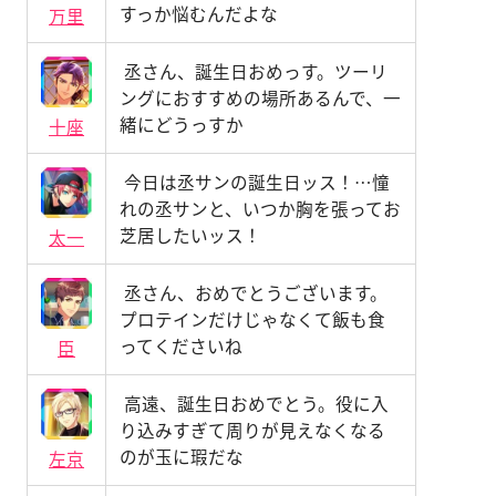
すっか悩むんだよな
万里
丞さん、誕生日おめっす。ツーリ
ングにおすすめの場所あるんで、一
緒にどうっすか
十座
今日は丞サンの誕生日ッス！…憧
れの丞サンと、いつか胸を張ってお
芝居したいッス！
太一
丞さん、おめでとうございます。
プロテインだけじゃなくて飯も食
ってくださいね
臣
高遠、誕生日おめでとう。役に入
り込みすぎて周りが見えなくなる
のが玉に瑕だな
左京