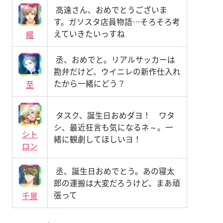
高遠さん、おめでとうございま
す。ガソスタ店員物語…そろそろ考
えていきたいっすね
綴
丞、おめでと。リアルサッカーは
勘弁だけど、ウイニレの新作仕入れ
たから一緒にどう？
至
タスク、誕生日おめダヨ！ ワタ
シ、最近狂言も気になるネ～。一
シト
緒に観劇してほしいヨ！
ロン
丞、誕生日おめでとう。あの寝太
郎の運搬は大変だろうけど、まあ頑
張って
千景