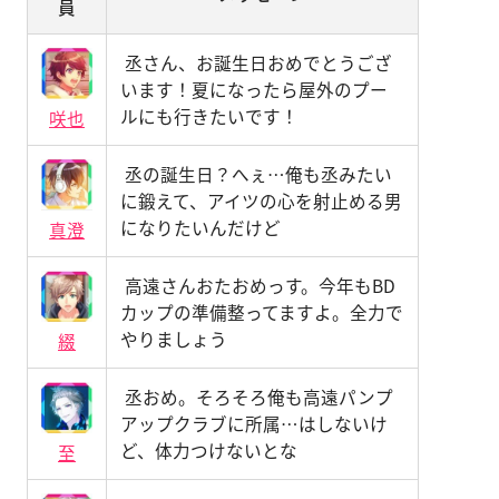
員
丞さん、お誕生日おめでとうござ
います！夏になったら屋外のプー
ルにも行きたいです！
咲也
丞の誕生日？へぇ…俺も丞みたい
に鍛えて、アイツの心を射止める男
になりたいんだけど
真澄
高遠さんおたおめっす。今年もBD
カップの準備整ってますよ。全力で
やりましょう
綴
丞おめ。そろそろ俺も高遠パンプ
アップクラブに所属…はしないけ
ど、体力つけないとな
至