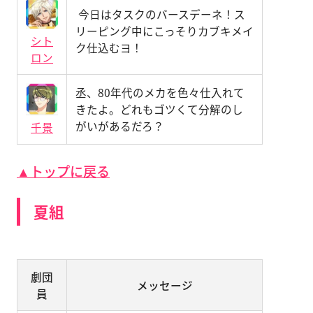
今日はタスクのバースデーネ！ス
リーピング中にこっそりカブキメイ
シト
ク仕込むヨ！
ロン
丞、80年代のメカを色々仕入れて
きたよ。どれもゴツくて分解のし
がいがあるだろ？
千景
▲トップに戻る
夏組
劇団
メッセージ
員