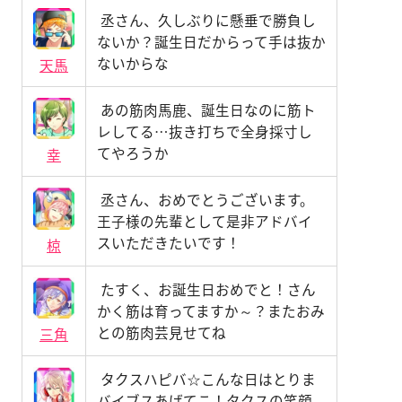
丞さん、久しぶりに懸垂で勝負し
ないか？誕生日だからって手は抜か
ないからな
天馬
あの筋肉馬鹿、誕生日なのに筋ト
レしてる…抜き打ちで全身採寸し
てやろうか
幸
丞さん、おめでとうございます。
王子様の先輩として是非アドバイ
スいただきたいです！
椋
たすく、お誕生日おめでと！さん
かく筋は育ってますか～？またおみ
との筋肉芸見せてね
三角
タクスハピバ☆こんな日はとりま
バイブスあげてこ！タクスの笑顔