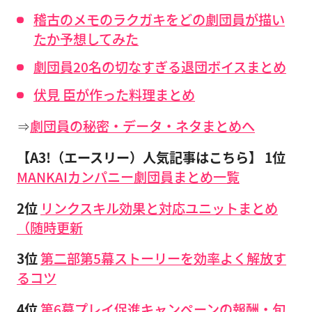
稽古のメモのラクガキをどの劇団員が描い
たか予想してみた
劇団員20名の切なすぎる退団ボイスまとめ
伏見 臣が作った料理まとめ
⇒
劇団員の秘密・データ・ネタまとめへ
【A3!（エースリー）人気記事はこちら】
1位
MANKAIカンパニー劇団員まとめ一覧
2位
リンクスキル効果と対応ユニットまとめ
（随時更新
3位
第二部第5幕ストーリーを効率よく解放す
るコツ
4位
第6幕プレイ促進キャンペーンの報酬・旬