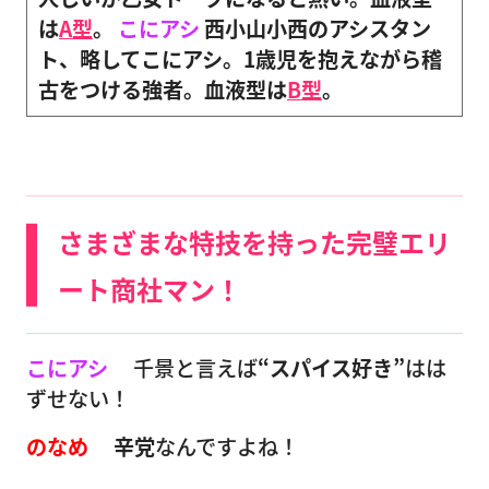
は
A型
。
こにアシ
西小山小西のアシスタン
ト、略してこにアシ。1歳児を抱えながら稽
古をつける強者。血液型は
B型
。
さまざまな特技を持った完璧エリ
ート商社マン！
こにアシ
千景と言えば
“スパイス好き”
はは
ずせない！
のなめ
辛党
なんですよね！