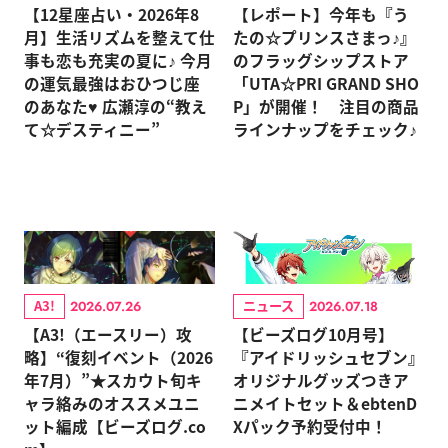
【12星座占い・2026年8
【レポート】今年も『う
月】生活リズムを整えて仕
たの☆プリンスさまっ♪』
事も恋も充実の夏に♪ 今月
のフラッグシップストア
の運気最強はおひつじ座
「UTA☆PRI GRAND SHO
のあなた♥ 広瀬淳の“教え
P」が開催！ 注目の商品
て☆デスティニー”
ラインナップをチェック♪
A3!
ニュース
2026.07.26
2026.07.18
【A3!（エースリー）攻
【ビーズログ10月号】
略】“復刻イベント（2026
『アイドリッシュセブン』
年7月）”★スカウト旬キ
オリジナルグッズつきア
ャラ絡みのオススメユニ
ニメイトセット＆ebtenD
ット編成【ビーズログ.co
Xパック予約受付中！