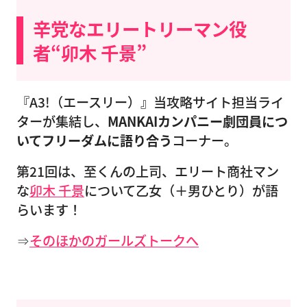
辛党なエリートリーマン役
者“卯木 千景”
『A3!（エースリー）』当攻略サイト担当ライ
ターが集結し、
MANKAIカンパニー劇団員につ
いてフリーダムに語り合う
コーナー。
第21回は、至くんの上司、エリート商社マン
な
卯木 千景
について乙女（＋男ひとり）が語
らいます！
⇒
そのほかのガールズトークへ