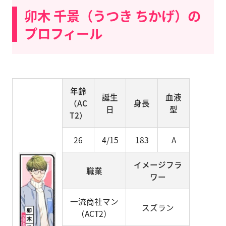
卯木 千景（うつき ちかげ）の
プロフィール
年齢
誕生
血液
（AC
身長
日
型
T2）
26
4/15
183
A
イメージフラ
職業
ワー
一流商社マン
スズラン
（ACT2）