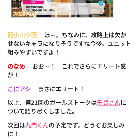
西小山小西
ほ～。ちなみに、
攻略上は欠か
せないキャラ
になりそうですね今後。ユニット
組みやすいですよ！
のなめ
おお～！ これでさらにエリート感
が！
こにアシ
まさにエリート！
以上、第21回のガールズトークは
千景さん
に
ついて語り尽くしました。
次回は
九門くん
の予定です。どうぞお楽しみ
に！