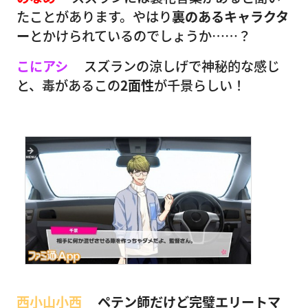
たことがあります。やはり
裏のあるキャラクタ
ー
とかけられているのでしょうか……？
こにアシ
スズランの涼しげで神秘的な感じ
と、毒があるこの
2面性
が千景らしい！
西小山小西
ペテン師だけど完璧エリートマ