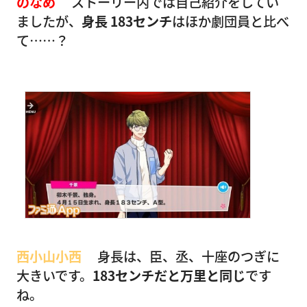
のなめ
ストーリー内では自己紹介をしてい
ましたが、
身長 183センチ
はほか劇団員と比べ
て……？
西小山小西
身長は、臣、丞、十座のつぎに
大きいです。
183センチだと万里と同じ
です
ね。