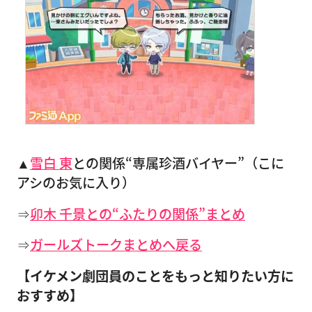
▲
雪白 東
との関係“専属珍酒バイヤー”（こに
アシのお気に入り）
⇒
卯木 千景との“ふたりの関係”まとめ
⇒
ガールズトークまとめへ戻る
【イケメン劇団員のことをもっと知りたい方に
おすすめ】