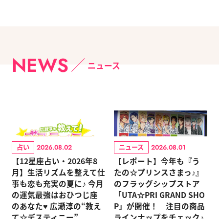
NEWS
ニュース
占い
ニュース
2026.08.02
2026.08.01
【12星座占い・2026年8
【レポート】今年も『う
月】生活リズムを整えて仕
たの☆プリンスさまっ♪』
事も恋も充実の夏に♪ 今月
のフラッグシップストア
の運気最強はおひつじ座
「UTA☆PRI GRAND SHO
のあなた♥ 広瀬淳の“教え
P」が開催！ 注目の商品
て☆デスティニー”
ラインナップをチェック♪