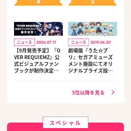
4
5
ニュース
ニュース
2026.07.17
2019.06.20
【9月発売予定】『O
劇場版『うた☆プ
VER REQUIEMZ』公
リ』セガアミューズ
式ビジュアルファン
メント施設にてオリ
ブックが制作決定！
ジナルプライズ投入
キャラクターを選べ
＆グッズプレゼント
る豪華グッズ付き限
キャンペーンが開催
定セットも同時発売
決定
5位以降を見る
スペシャル