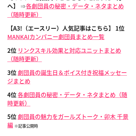
へ】
⇒
各劇団員の秘密・データ・ネタまとめ
（随時更新）
【A3!（エースリー）人気記事はこちら】
1位
MANKAIカンパニー劇団員まとめ一覧
2位
リンクスキル効果と対応ユニットまとめ
（随時更新）
3位
劇団員の誕生日＆ボイス付き祝福メッセー
ジまとめ
4位
各劇団員の秘密・データ・ネタまとめ（随
時更新）
5位
劇団員の魅力をガールズトーク・卯木 千景
編
※記事公開時