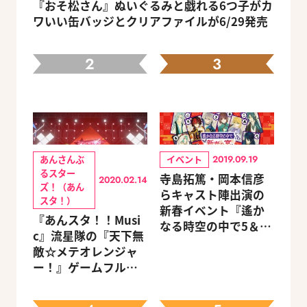
『おそ松さん』ぬいぐるみと戯れる6つ子がカ
ワいい缶バッジとクリアファイルが6/29発売
2
3
あんさんぶ
イベント
2019.09.19
るスター
寺島拓篤・岡本信彦
2020.02.14
ズ！（あん
らキャスト陣出演の
スタ！）
新春イベント『遙か
『あんスタ！！Musi
なる時空の中で5＆6
c』流星隊の『天下無
～新春の宴～』チケ
敵☆メテオレンジャ
ットのGAMECITY優
ー！』ゲームフルサ
先販売申込受付がス
イズMVが公開
タート！