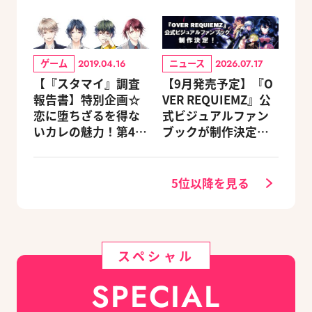
ゲーム
ニュース
2019.04.16
2026.07.17
【『スタマイ』調査
【9月発売予定】『O
報告書】特別企画☆
VER REQUIEMZ』公
恋に堕ちざるを得な
式ビジュアルファン
いカレの魅力！第4
ブックが制作決定！
回：Revel編
キャラクターを選べ
る豪華グッズ付き限
定セットも同時発売
5位以降を見る
スペシャル
SPECIAL