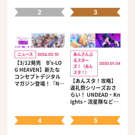
2
3
ニュース
あんさんぶ
2026.02.10
るスター
【3/12発売 B's-LO
2020.01.04
ズ！（あん
G HEAVEN】新たな
スタ！）
コンセプトデジタル
【あんスタ！攻略】
マガジン登場！『NU:
返礼祭シリーズおさ
カーニバル』など、
らい！ UNDEAD・Kn
人気作のオリジナル
ights・流星隊など、
グッズ付きアニメイ
先輩たちの進路もチ
トセットが予約受付
ェック
中！
4
5