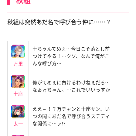
秋組は突然あだ名で呼び合う仲に……？
十ちゃんてめぇ…今日こそ落とし前
つけてやる！…クソ、なんで俺がこ
んな呼び方…
万里
俺がてめぇに負けるわけねぇだろ…
なぁ万ちゃん。…これでいいっすか
十座
ええ～！？万チャンと十座サン、い
つの間にあだ名で呼び合うステディ
な関係に…ッ!?
太一