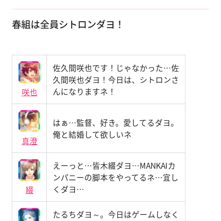
春組は全員シトロンダヨ！
佐久間咲也です！じゃなかった…佐
久間咲也ダヨ！今日は、シトロンさ
んになりますネ！
咲也
はぁ…監督、好き。愛してるダヨ。
俺と結婚して欲しいネ
真澄
えーっと…皆木綴ダヨ…MANKAIカ
ンパニーの脚本をやってるネ…宜し
くダヨ…
綴
たるちダヨ～。今日はゲームしなく