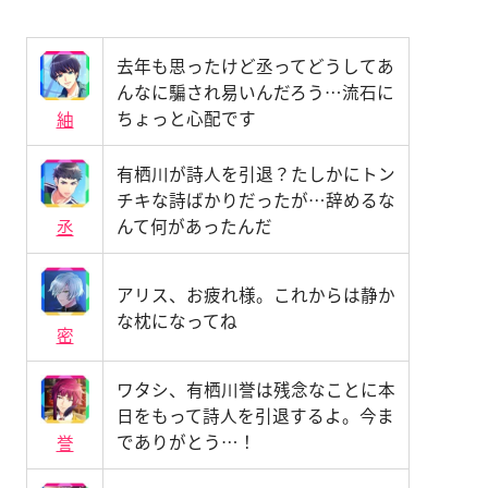
去年も思ったけど丞ってどうしてあ
んなに騙され易いんだろう…流石に
ちょっと心配です
紬
有栖川が詩人を引退？たしかにトン
チキな詩ばかりだったが…辞めるな
んて何があったんだ
丞
アリス、お疲れ様。これからは静か
な枕になってね
密
ワタシ、有栖川誉は残念なことに本
日をもって詩人を引退するよ。今ま
でありがとう…！
誉