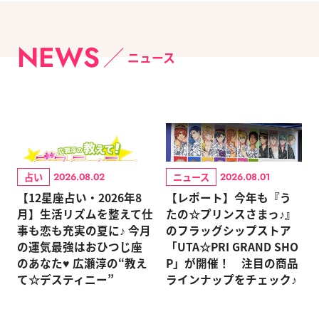
NEWS
ニュース
占い
ニュース
2026.08.02
2026.08.01
【12星座占い・2026年8
【レポート】今年も『う
月】生活リズムを整えて仕
たの☆プリンスさまっ♪』
事も恋も充実の夏に♪ 今月
のフラッグシップストア
の運気最強はおひつじ座
「UTA☆PRI GRAND SHO
のあなた♥ 広瀬淳の“教え
P」が開催！ 注目の商品
て☆デスティニー”
ラインナップをチェック♪