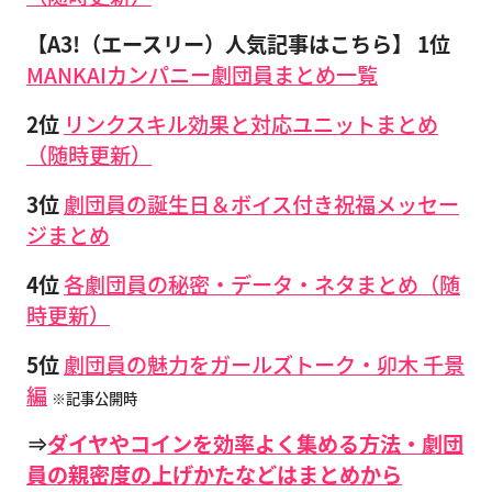
【A3!（エースリー）人気記事はこちら】
1位
MANKAIカンパニー劇団員まとめ一覧
2位
リンクスキル効果と対応ユニットまとめ
（随時更新）
3位
劇団員の誕生日＆ボイス付き祝福メッセー
ジまとめ
4位
各劇団員の秘密・データ・ネタまとめ（随
時更新）
5位
劇団員の魅力をガールズトーク・卯木 千景
編
※記事公開時
⇒
ダイヤやコインを効率よく集める方法・劇団
員の親密度の上げかたなどはまとめから