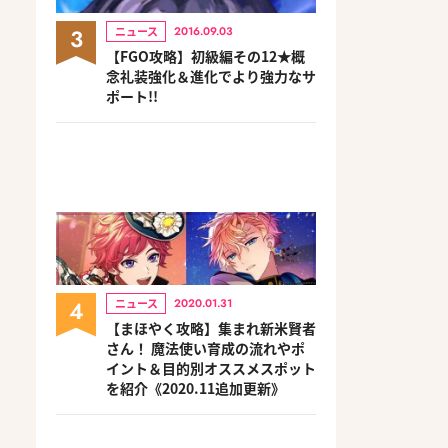
3
ニュース
2016.09.03
【FGO攻略】初級編その12★概
念礼装強化＆進化でより強力なサ
ポート!!
4
ニュース
2020.01.31
【まほやく攻略】集まれ新米賢者
さん！ 魔法使い育成の流れやポ
イント＆目的別オススメスポット
を紹介《2020.11追加更新》