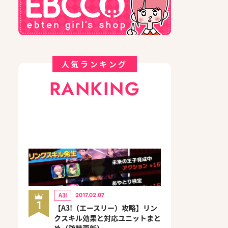
人気ランキング
RANKING
A3!
2017.02.07
1
【A3!（エースリー）攻略】リン
クスキル効果と対応ユニットまと
め（随時更新）