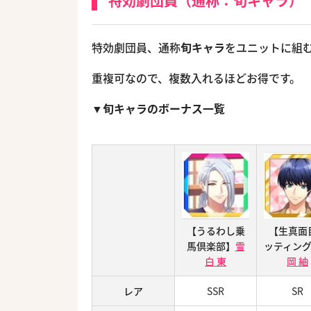
特効劇団員（通称：旬キャラ）
特効劇団員、通称
旬キャラ
をユニットに組
重複可なので、複数入れるほどお得です。
▼旬キャラのボーナス一覧
【うるわし乗
【生真面
馬倶楽部】
雪
ッティン
白 東
岡 紬
レア
SSR
SR