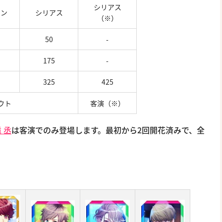
シリアス
ョン
シリアス
（※）
50
-
175
-
325
425
ウト
客演（※）
 丞
は客演でのみ登場します。最初から2回開花済みで、全