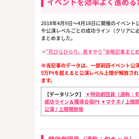
イベントを効率よく進める
2018年4月9日〜4月18日に開催のイベ
や公演レベルごとの成功ライン（クリアに必
まとめました。
⇒
“花びらひらり、君すやり”攻略記事まと
※当記事のデータは、一部前回イベント公演
5万Ptを超えると公演レベル上限が解放さ
ます。
【データリンク】
▼特効劇団員（通称：
成功ライン＆獲得合宿Pt
▼マチネ
/
上限
公演
/
上限開放後