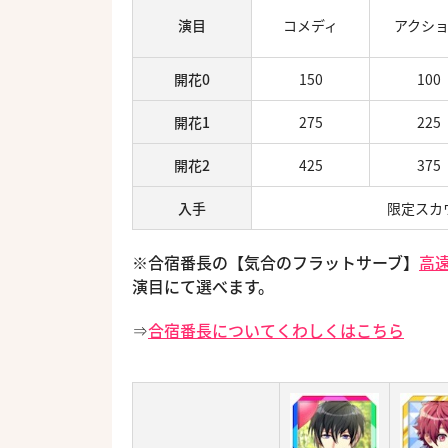
演目
コメディ
アクシ
開花0
150
100
開花1
275
225
開花2
425
375
入手
限定スカ
※合宿番長の【気合のフラットサーブ】
高遠
演目にて選べます。
⇒
合宿番長についてくわしくはこちら