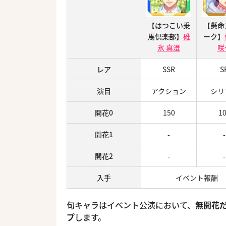
【はつこい乗
【懸命
馬倶楽部】
碓
ーク】
氷 真澄
咲
レア
SSR
S
演目
アクション
シリ
開花0
150
1
開花1
-
-
開花2
-
-
入手
イベント報酬
旬キャラはイベント公演において、
無開花だ
プ
します。