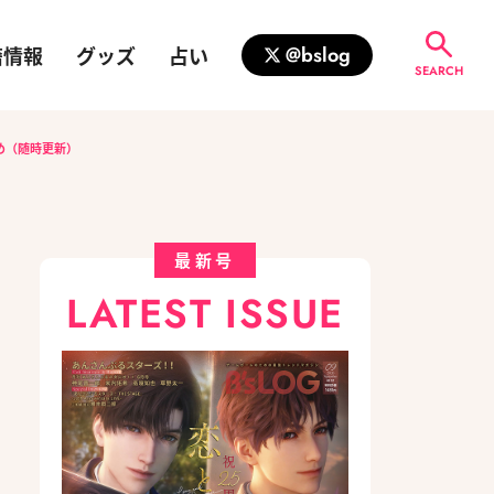
籍情報
グッズ
占い
@bslog
SEARCH
め（随時更新）
最新号
LATEST ISSUE