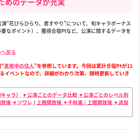
ためのデータが充実
ント公演“花びらひらり、君すやり”について、旬キャラボーナス
要なポイント）、獲得合宿Ptなど、公演に関するデータを
めへ戻る
“
真夜中の住人
”を参照しています。今回は累計合宿Ptが11
れるイベントなので、詳細がわかり次第、随時更新していき
旬キャラ）
▼公演ごとのデータ比較
▼公演ごとのレベル別
開放後
▼ソワレ
/
上限開放後
▼千秋楽
/
上限開放後
▼追加