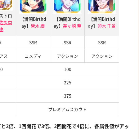
ストロ
【満開Birthd
【満開Birthd
【満開Birthd
佐久間
ay】
皆木 綴
ay】
茅ヶ崎 至
ay】
卯木 千景
也
R
SSR
SSR
SSR
アス
コメディ
アクション
アクション
00
100
225
375
プレミアムスカウト
と2倍、1回開花で3倍、2回開花で4倍に、各属性値がアッ