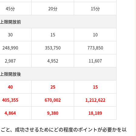
45分
20分
15分
上限開放前
30
15
10
248,990
353,750
773,850
2,987
4,952
11,607
上限開放後
40
25
15
405,355
670,002
1,212,622
4,864
9,380
18,189
トごと、成功させるためにどの程度のポイントが必要かを以