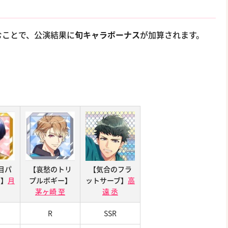
むことで、公演結果に
旬キャラボーナス
が加算されます。
目パ
【哀愁のトリ
【気合のフラ
グ】
月
プルボギー】
ットサーブ】
高
茅ヶ崎 至
遠 丞
R
SSR