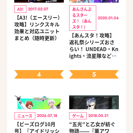
A3!
あんさんぶ
2017.02.07
るスター
【A3!（エースリー）
2020.01.04
ズ！（あん
攻略】リンクスキル
スタ！）
効果と対応ユニット
【あんスタ！攻略】
まとめ（随時更新）
返礼祭シリーズおさ
らい！ UNDEAD・Kn
ights・流星隊など、
先輩たちの進路もチ
ェック
4
5
ニュース
ゲーム
2026.07.18
2018.05.31
【ビーズログ10月
“五光”と乙女が紡ぐ
号】『アイドリッシ
物語――『華アワ