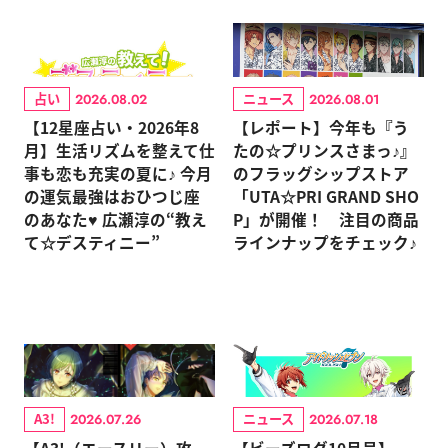
占い
ニュース
2026.08.02
2026.08.01
【12星座占い・2026年8
【レポート】今年も『う
月】生活リズムを整えて仕
たの☆プリンスさまっ♪』
事も恋も充実の夏に♪ 今月
のフラッグシップストア
の運気最強はおひつじ座
「UTA☆PRI GRAND SHO
のあなた♥ 広瀬淳の“教え
P」が開催！ 注目の商品
て☆デスティニー”
ラインナップをチェック♪
A3!
ニュース
2026.07.26
2026.07.18
【A3!（エースリー）攻
【ビーズログ10月号】