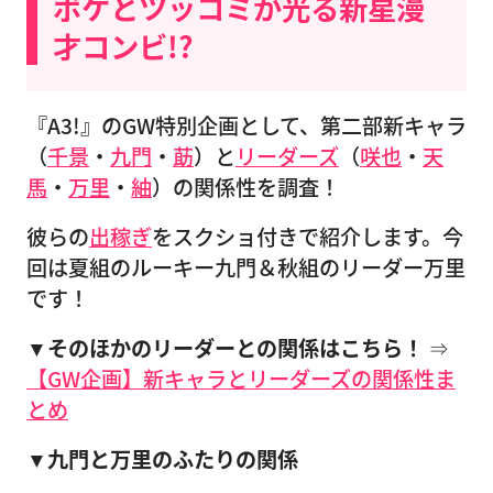
ボケとツッコミが光る新星漫
才コンビ!?
『A3!』のGW特別企画として、第二部新キャラ
（
千景
・
九門
・
莇
）と
リーダーズ
（
咲也
・
天
馬
・
万里
・
紬
）の関係性を調査！
彼らの
出稼ぎ
をスクショ付きで紹介します。今
回は夏組のルーキー九門＆秋組のリーダー万里
です！
▼そのほかのリーダーとの関係はこちら！
⇒
【GW企画】新キャラとリーダーズの関係性ま
とめ
▼九門と万里のふた
りの関係