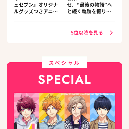
ュセブン』オリジナ
セ』“最後の物語”へ
ルグッズつきアニメ
と続く軌跡を振り返
イトセット＆ebtenD
る【蛟編】
Xパック予約受付中！
5位以降を見る
スペシャル
SPECIAL