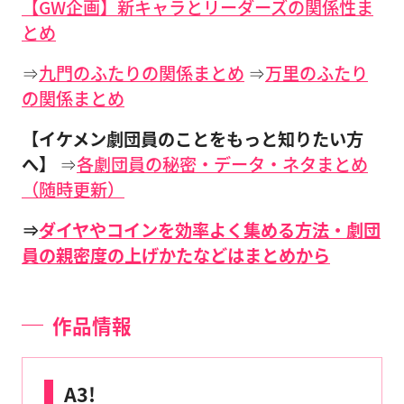
【GW企画】新キャラとリーダーズの関係性ま
とめ
⇒
九門のふたりの関係まとめ
⇒
万里のふたり
の関係まとめ
【イケメン劇団員のことをもっと知りたい方
へ】
⇒
各劇団員の秘密・データ・ネタまとめ
（随時更新）
⇒
ダイヤやコインを効率よく集める方法・劇団
員の親密度の上げかたなどはまとめから
作品情報
A3!