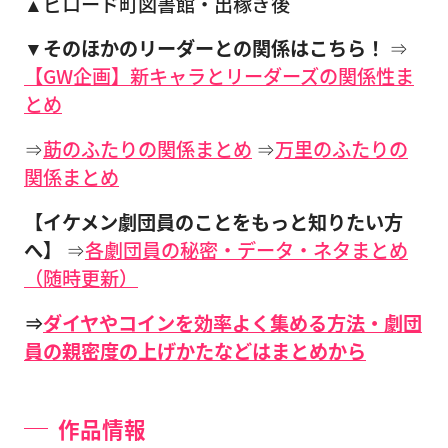
▲ビロード町図書館・出稼ぎ後
▼そのほかのリーダーとの関係はこちら！
⇒
【GW企画】新キャラとリーダーズの関係性ま
とめ
⇒
莇のふたりの関係まとめ
⇒
万里のふたりの
関係まとめ
【イケメン劇団員のことをもっと知りたい方
へ】
⇒
各劇団員の秘密・データ・ネタまとめ
（随時更新）
⇒
ダイヤやコインを効率よく集める方法・劇団
員の親密度の上げかたなどはまとめから
作品情報