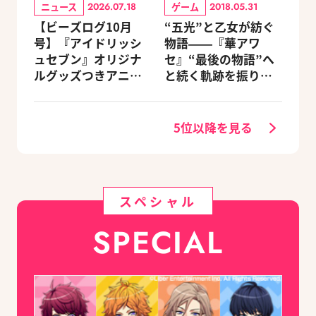
ニュース
ゲーム
2026.07.18
2018.05.31
【ビーズログ10月
“五光”と乙女が紡ぐ
号】『アイドリッシ
物語――『華アワ
ュセブン』オリジナ
セ』“最後の物語”へ
ルグッズつきアニメ
と続く軌跡を振り返
イトセット＆ebtenD
る【蛟編】
Xパック予約受付中！
5位以降を見る
スペシャル
SPECIAL