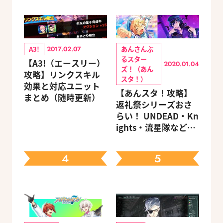
A3!
あんさんぶ
2017.02.07
るスター
【A3!（エースリー）
2020.01.04
ズ！（あん
攻略】リンクスキル
スタ！）
効果と対応ユニット
【あんスタ！攻略】
まとめ（随時更新）
返礼祭シリーズおさ
らい！ UNDEAD・Kn
ights・流星隊など、
先輩たちの進路もチ
ェック
4
5