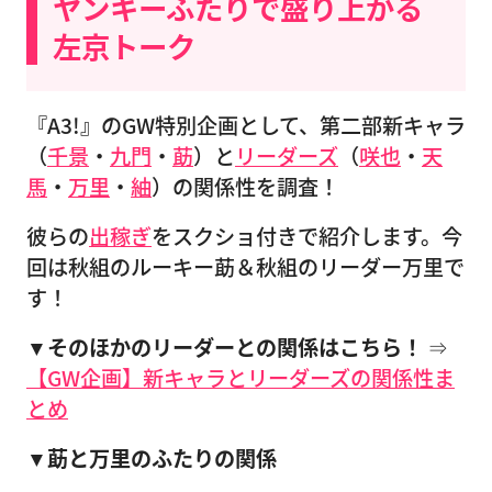
ヤンキーふたりで盛り上がる
左京トーク
『A3!』のGW特別企画として、第二部新キャラ
（
千景
・
九門
・
莇
）と
リーダーズ
（
咲也
・
天
馬
・
万里
・
紬
）の関係性を調査！
彼らの
出稼ぎ
をスクショ付きで紹介します。今
回は秋組のルーキー莇＆秋組のリーダー万里で
す！
▼そのほかのリーダーとの関係はこちら！
⇒
【GW企画】新キャラとリーダーズの関係性ま
とめ
▼莇と万里のふた
りの関係