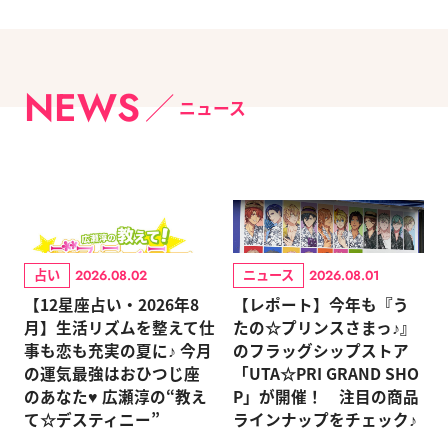
NEWS
ニュース
占い
ニュース
2026.08.02
2026.08.01
【12星座占い・2026年8
【レポート】今年も『う
月】生活リズムを整えて仕
たの☆プリンスさまっ♪』
事も恋も充実の夏に♪ 今月
のフラッグシップストア
の運気最強はおひつじ座
「UTA☆PRI GRAND SHO
のあなた♥ 広瀬淳の“教え
P」が開催！ 注目の商品
て☆デスティニー”
ラインナップをチェック♪