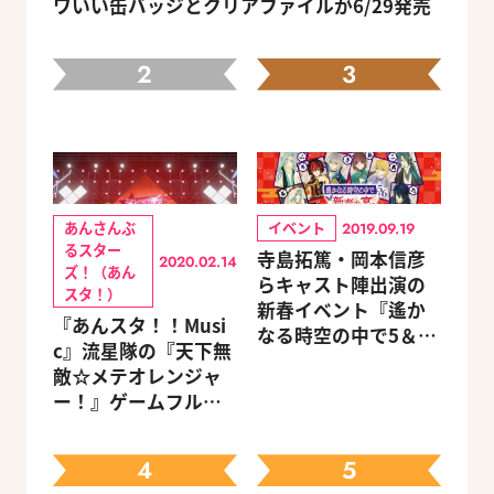
ワいい缶バッジとクリアファイルが6/29発売
2
3
あんさんぶ
イベント
2019.09.19
るスター
寺島拓篤・岡本信彦
2020.02.14
ズ！（あん
らキャスト陣出演の
スタ！）
新春イベント『遙か
『あんスタ！！Musi
なる時空の中で5＆6
c』流星隊の『天下無
～新春の宴～』チケ
敵☆メテオレンジャ
ットのGAMECITY優
ー！』ゲームフルサ
先販売申込受付がス
イズMVが公開
タート！
4
5