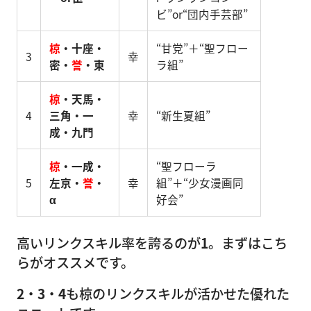
ビ”or“団内手芸部”
椋
・十座・
“甘党”＋“聖フロー
3
幸
密・
誉
・東
ラ組”
椋
・天馬・
4
三角・一
幸
“新生夏組”
成・九門
椋
・一成・
“聖フローラ
5
左京・
誉
・
幸
組”＋“少女漫画同
α
好会”
高いリンクスキル率を誇るのが
1
。まずはこち
らがオススメです。
2
・
3
・
4
も椋のリンクスキルが活かせた優れた