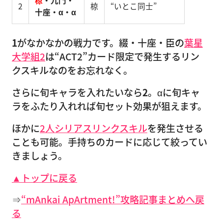
椋
・九門・
2
椋
“いとこ同士”
十座・α・α
1
がなかなかの戦力です。綴・十座・臣の
葉星
大学組2
は“ACT2”カード限定で発生するリン
クスキルなのをお忘れなく。
さらに旬キャラを入れたいなら
2
。αに旬キャ
ラをふたり入れれば旬セット効果が狙えます。
ほかに
2人シリアスリンクスキル
を発生させる
ことも可能。手持ちのカードに応じて絞ってい
きましょう。
▲トップに戻る
⇒
“mAnkai ApArtment!”攻略記事まとめへ戻
る