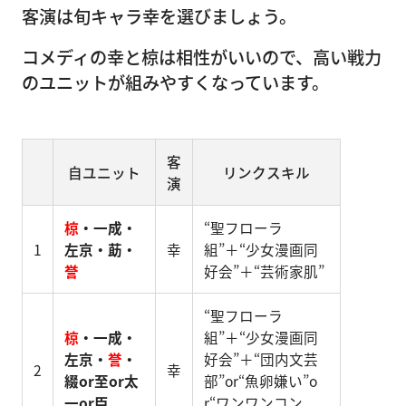
客演は旬キャラ幸を選びましょう。
コメディの幸と椋は相性がいいので、高い戦力
のユニットが組みやすくなっています。
客
自ユニット
リンクスキル
演
椋
・一成・
“聖フローラ
1
左京・莇・
幸
組”＋“少女漫画同
誉
好会”＋“芸術家肌”
“聖フローラ
椋
・一成・
組”＋“少女漫画同
左京・
誉
・
好会”＋“団内文芸
2
幸
綴or至or太
部”or“魚卵嫌い”o
一or臣
r“ワンワンコン