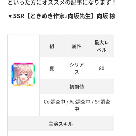
といった方にオススメの記事になります！
▼SSR【ときめき作家♪向坂先生】向坂 椋
最大レ
組
属性
ベル
シリア
夏
80
ス
初期値
Co:調査中 / Ac:調査中 / Sr:調査
中
主演スキル