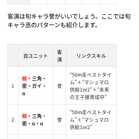
客演は旬キャラ誉がいいでしょう。ここでは旬
キャラ丞のパターンも紹介します。
客
自ユニット
リンクスキル
演
“50m走ベストタイ
椋
・三角・
ム”＋“マシュマロ
1
密・ガイ・
誉
供給1or2”＋“未来
α
の王子様育成中”
“50m走ベストタイ
椋
・三角・
2
誉
ム”＋“マシュマロ
密・α・α
供給1or2”