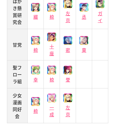
はが
き懸
左
ガ
賞研
綴
丞
椋
京
イ
究会
甘党
十
密
東
椋
座
聖フ
ロー
幸
誉
椋
ラ組
少女
漫画
一
左
同好
椋
成
京
会