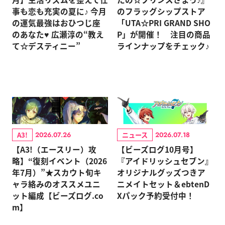
事も恋も充実の夏に♪ 今月
のフラッグシップストア
の運気最強はおひつじ座
「UTA☆PRI GRAND SHO
のあなた♥ 広瀬淳の“教え
P」が開催！ 注目の商品
て☆デスティニー”
ラインナップをチェック♪
A3!
ニュース
2026.07.26
2026.07.18
【A3!（エースリー）攻
【ビーズログ10月号】
略】“復刻イベント（2026
『アイドリッシュセブン』
年7月）”★スカウト旬キ
オリジナルグッズつきア
ャラ絡みのオススメユニ
ニメイトセット＆ebtenD
ット編成【ビーズログ.co
Xパック予約受付中！
m】