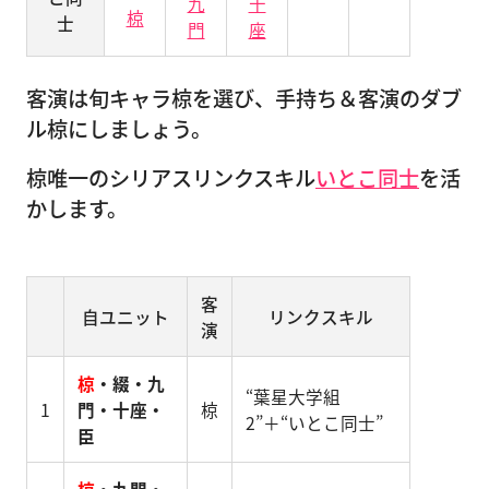
九
十
椋
士
門
座
客演は旬キャラ椋を選び、手持ち＆客演のダブ
ル椋にしましょう。
椋唯一のシリアスリンクスキル
いとこ同士
を活
かします。
客
自ユニット
リンクスキル
演
椋
・綴・九
“葉星大学組
1
門・十座・
椋
2”＋“いとこ同士”
臣