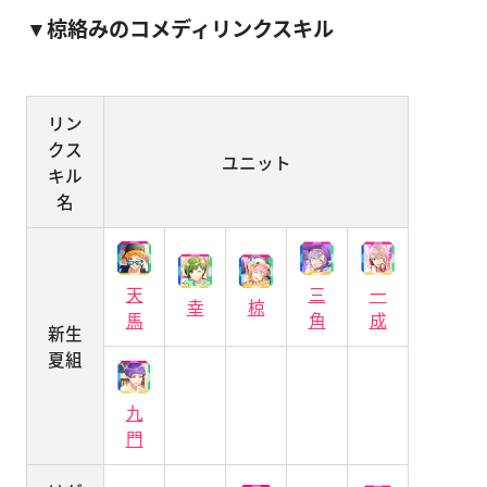
▼椋絡みのコメディリンクスキル
リン
クス
ユニット
キル
名
天
三
一
幸
椋
馬
角
成
新生
夏組
九
門