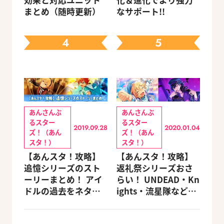
まとめ（随時更新）
なサポート!!
4
5
あんさんぶ
あんさんぶ
るスター
るスター
2019.09.28
2020.01.04
ズ！（あん
ズ！（あん
スタ！）
スタ！）
【あんスタ！攻略】
【あんスタ！攻略】
追憶シリーズのスト
返礼祭シリーズおさ
ーリーまとめ！ アイ
らい！ UNDEAD・Kn
ドルの過去をネタバ
ights・流星隊など、
レ込みで振り返りま
先輩たちの進路もチ
す
ェック