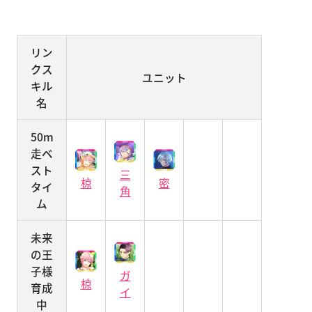
リン
クス
ユニット
キル
名
50m
走ベ
スト
三
密
椋
タイ
角
ム
未来
の王
子様
ガ
椋
育成
イ
中