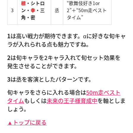
椋
・シトロ
“歌舞伎好き1or
3
ン・
幸
・三
丞
2”＋“50m走ベスト
角・密
タイム”
1
は高い戦力が期待できます。αに好きな旬キャ
ラが入れられる点も魅力ですね。
2
は旬キャラを2キャラ入れて旬セット効果を
発生させることができます。
3
は丞を客演としたパターンです。
旬キャラをさらに入れる場合は
50m走ベスト
タイム
もしくは
未来の王子様育成中
を軸としま
しょう。
▲トップに戻る