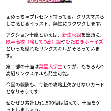
▲めっちゃプレゼント持ってる。クリスマスら
しさ感じるイラスト、無性にワクワクします。
アクション十座といえば、
新生秋組
を筆頭に、
欧華高校（略してO高）組
や
ひたむきボーイズ
といった優れたリンクスキルがそろっていま
す。
第二部の十座は
葉星大学生
ですが、もちろんO
高組リンクスキルも発生可能。
今回の報酬も、今後の攻略上欠かせないカード
となりそうです！
ぜひぜひ累計1万1,500個は超えて、十座をゲ
ットしましょう。