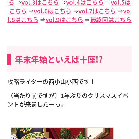
ら
⇒
vol.3はこちら
⇒
vol.4はこちら
⇒
vol.5は
こちら
⇒
vol.6はこちら
⇒
vol.7はこちら
⇒
vo
l.8はこちら
⇒
vol.9はこちら
⇒
最終回はこちら
年末年始といえば十座!?
攻略ライターの
西小山小西
です！
（当たり前ですが）1年ぶりのクリスマスイベ
ントが来ましたーっ。