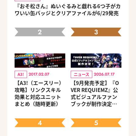
『おそ松さん』ぬいぐるみと戯れる6つ子がカ
ワいい缶バッジとクリアファイルが6/29発売
2
3
A3!
ニュース
2017.02.07
2026.07.17
【A3!（エースリー）
【9月発売予定】『O
攻略】リンクスキル
VER REQUIEMZ』公
効果と対応ユニット
式ビジュアルファン
まとめ（随時更新）
ブックが制作決定！
キャラクターを選べ
る豪華グッズ付き限
4
5
定セットも同時発売