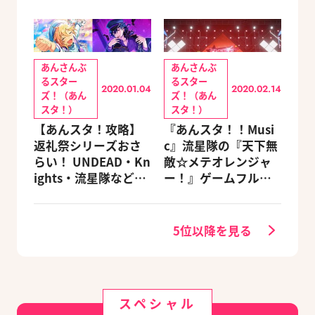
あんさんぶ
あんさんぶ
るスター
るスター
2020.01.04
2020.02.14
ズ！（あん
ズ！（あん
スタ！）
スタ！）
【あんスタ！攻略】
『あんスタ！！Musi
返礼祭シリーズおさ
c』流星隊の『天下無
らい！ UNDEAD・Kn
敵☆メテオレンジャ
ights・流星隊など、
ー！』ゲームフルサ
先輩たちの進路もチ
イズMVが公開
ェック
5位以降を見る
スペシャル