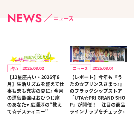
NEWS
ニュース
占い
ニュース
2026.08.02
2026.08.01
【12星座占い・2026年8
【レポート】今年も『う
月】生活リズムを整えて仕
たの☆プリンスさまっ♪』
事も恋も充実の夏に♪ 今月
のフラッグシップストア
の運気最強はおひつじ座
「UTA☆PRI GRAND SHO
のあなた♥ 広瀬淳の“教え
P」が開催！ 注目の商品
て☆デスティニー”
ラインナップをチェック♪