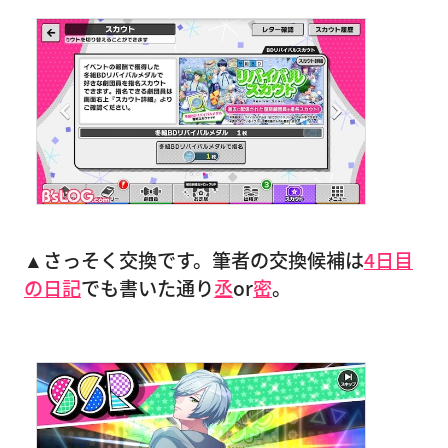
▲さっそく交換です。筆者の交換候補は
4日目
の日記
でも書いた通り
丞
or
密
。