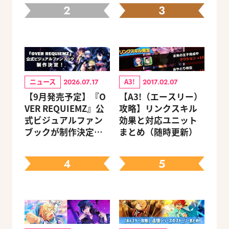
2
3
ニュース
A3!
2026.07.17
2017.02.07
【9月発売予定】『O
【A3!（エースリー）
VER REQUIEMZ』公
攻略】リンクスキル
式ビジュアルファン
効果と対応ユニット
ブックが制作決定！
まとめ（随時更新）
キャラクターを選べ
る豪華グッズ付き限
4
5
定セットも同時発売