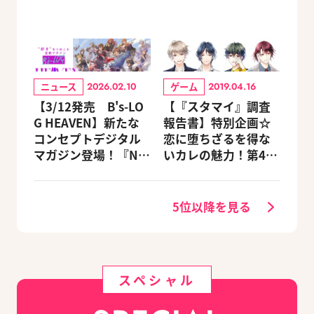
ニュース
ゲーム
2026.02.10
2019.04.16
【3/12発売 B's-LO
【『スタマイ』調査
G HEAVEN】新たな
報告書】特別企画☆
コンセプトデジタル
恋に堕ちざるを得な
マガジン登場！『NU:
いカレの魅力！第4
カーニバル』など、
回：Revel編
人気作のオリジナル
グッズ付きアニメイ
5位以降を見る
トセットが予約受付
中！
スペシャル