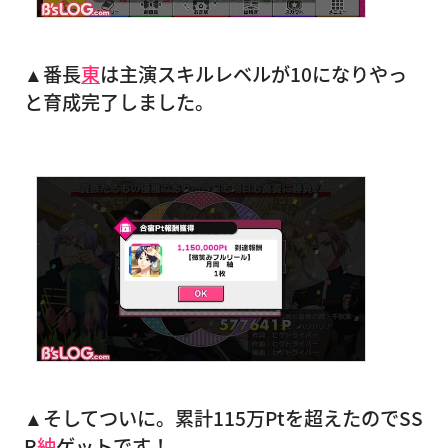
▲番長
東
は主演スキルレベルが10になりやっ
と育成完了しました。
▲そしてついに。累計115万Ptを超えたのでSS
R
紬
ゲットです！