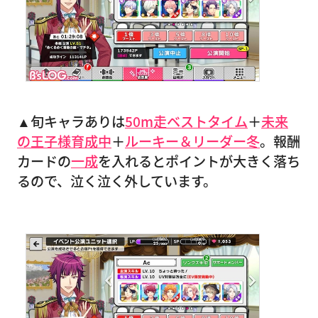
▲旬キャラありは
50m走ベストタイム
＋
未来
の王子様育成中
＋
ルーキー＆リーダー冬
。報酬
カードの
一成
を入れるとポイントが大きく落ち
るので、泣く泣く外しています。