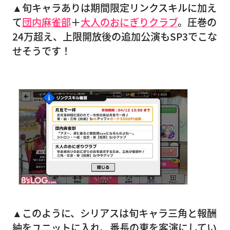
▲旬キャラありは期間限定リンクスキルに加え
て
団内麻雀部
＋
大人のおにぎりクラブ
。圧巻の
24万超え、上限開放後の追加公演もSP3でこな
せそうです！
▲このように、シリアスは旬キャラ三角と報酬
紬をユニットに入れ、番長の東を客演にしてい