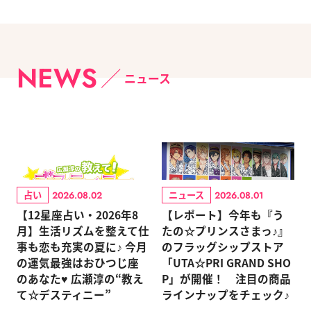
NEWS
ニュース
占い
ニュース
2026.08.02
2026.08.01
【12星座占い・2026年8
【レポート】今年も『う
月】生活リズムを整えて仕
たの☆プリンスさまっ♪』
事も恋も充実の夏に♪ 今月
のフラッグシップストア
の運気最強はおひつじ座
「UTA☆PRI GRAND SHO
のあなた♥ 広瀬淳の“教え
P」が開催！ 注目の商品
て☆デスティニー”
ラインナップをチェック♪