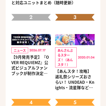
と対応ユニットまとめ（随時更新）
2
3
ニュース
あんさんぶ
2026.07.17
るスター
【9月発売予定】『O
2020.01.04
ズ！（あん
VER REQUIEMZ』公
スタ！）
式ビジュアルファン
【あんスタ！攻略】
ブックが制作決定！
返礼祭シリーズおさ
キャラクターを選べ
らい！ UNDEAD・Kn
る豪華グッズ付き限
ights・流星隊など、
定セットも同時発売
先輩たちの進路もチ
ェック
4
5