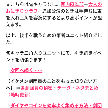
▲こちらは旬キャラなし。
団内麻雀部
＋
大人の
おにぎりクラブ
。追加公演のときは手持ちに東
を入れ三角を客演にするとより高ポイントが狙
えます。
以上、後半を戦うための筆者ユニット紹介でし
た。
旬キャラ三角入りユニットにて、引き続きイベ
ントを頑張ります！
⇒
次回へ続く……
【イケメン劇団員のことをもっと知りたい方
へ】
⇒
各劇団員の秘密・データ・ネタまとめ
（随時更新）
⇒
ダイヤやコインを効率よく集める方法・劇団