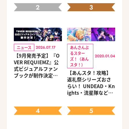
2
3
ニュース
あんさんぶ
2026.07.17
るスター
【9月発売予定】『O
2020.01.04
ズ！（あん
VER REQUIEMZ』公
スタ！）
式ビジュアルファン
【あんスタ！攻略】
ブックが制作決定！
返礼祭シリーズおさ
キャラクターを選べ
らい！ UNDEAD・Kn
る豪華グッズ付き限
ights・流星隊など、
定セットも同時発売
先輩たちの進路もチ
ェック
4
5