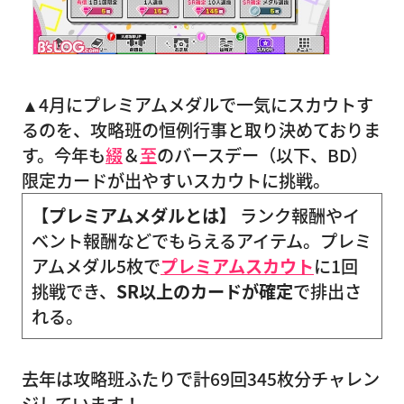
▲4月にプレミアムメダルで一気にスカウトす
るのを、攻略班の恒例行事と取り決めておりま
す。今年も
綴
＆
至
のバースデー（以下、BD）
限定カードが出やすいスカウトに挑戦。
【プレミアムメダルとは】
ランク報酬やイ
ベント報酬などでもらえるアイテム。プレミ
アムメダル5枚で
プレミアムスカウト
に1回
挑戦でき、
SR以上のカードが確定
で排出さ
れる。
去年は攻略班ふたりで計69回345枚分チャレン
ジしています！