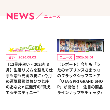
NEWS
ニュース
占い
ニュース
2026.08.02
2026.08.01
【12星座占い・2026年8
【レポート】今年も『う
月】生活リズムを整えて仕
たの☆プリンスさまっ♪』
事も恋も充実の夏に♪ 今月
のフラッグシップストア
の運気最強はおひつじ座
「UTA☆PRI GRAND SHO
のあなた♥ 広瀬淳の“教え
P」が開催！ 注目の商品
て☆デスティニー”
ラインナップをチェック♪