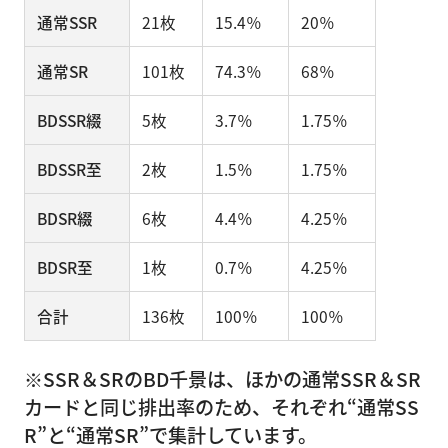
通常SSR
21枚
15.4％
20％
通常SR
101枚
74.3％
68％
BDSSR綴
5枚
3.7％
1.75％
BDSSR至
2枚
1.5％
1.75％
BDSR綴
6枚
4.4％
4.25％
BDSR至
1枚
0.7％
4.25％
合計
136枚
100％
100％
※SSR＆SRのBD千景は、ほかの通常SSR＆SR
カードと同じ排出率のため、それぞれ“通常SS
R”と“通常SR”で集計しています。