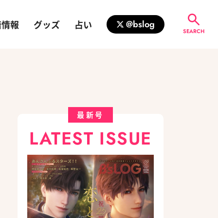
籍情報
グッズ
占い
@bslog
SEARCH
最新号
LATEST ISSUE