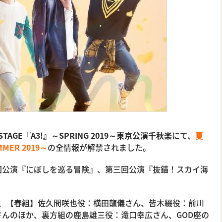
 STAGE『A3!』～SPRING 2019～東京公演千秋楽
にて、
夏
MER 2019～
の全情報が解禁されました。
回公演『にぼしを巡る冒険』、第三回公演『抜錨！スカイ海
に、【春組】佐久間咲也役：横田龍儀さん、皆木綴役：前川
んのほか、裏方組の鹿島雄三役：滝口幸広さん、GOD座の