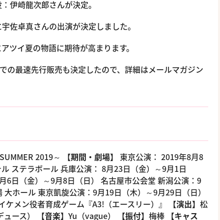
役：伊崎龍次郎さんが決定。
に宇佐卓真さんの出演が決定しました。
にアツイ夏の物語に期待が高まります。
マガジンでの最速先行販売も決定したので、詳細はメールマガジン
～SUMMER 2019～
【期間・劇場】
東京公演： 2019年8月8
ル ステラボール 兵庫公演： 8月23日（金）～9月1日
愛知公演： 9月6日（金）～9月8日（日） 名古屋市公会堂 新潟公演：9
場 大ホール 東京凱旋公演：9月19日（木）～9月29日（日）
イケメン役者育成ゲーム『A3!（エースリー）』
【演出】
松
デュース）
【音楽】
Yu（vague）
【振付】
梅棒
【キャス