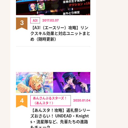
3
A3!
2017.02.07
【A3!（エースリー）攻略】リン
クスキル効果と対応ユニットまと
め（随時更新）
4
あんさんぶるスターズ！
2020.01.04
（あんスタ！）
【あんスタ！攻略】返礼祭シリー
ズおさらい！ UNDEAD・Knight
s・流星隊など、先輩たちの進路
もチェック