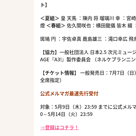
ト】
＜夏組＞
皇 天馬 ：陳内 将 瑠璃川 幸 ：宮
燈
＜春組＞
佐久間咲也：横田龍儀 皆木 綴
斑鳩 円 ：宇佐卓真 鹿島雄三 ：滝口幸広 
【協力】
一般社団法人 日本2.5 次元ミュ
AGE『A3!』製作委員会 （ネルケプラン
【チケット情報】
一般発売日：7月7日（日）
全席指定）
公式メルマガ最速先行受付
対象：5月9日（木）23:59 までに公式メル
0～5月14日（火）23:59
⇒登録はコチラ！