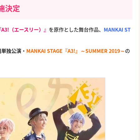
施決定
『A3!（エースリー）』
を原作とした舞台作品、
MANKAI ST
組単独公演
・
MANKAI STAGE『A3!』～SUMMER 2019～
の