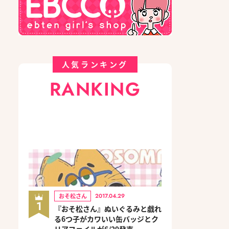
人気ランキング
RANKING
おそ松さん
2017.04.29
1
『おそ松さん』ぬいぐるみと戯れ
る6つ子がカワいい缶バッジとク
リアファイルが6/29発売