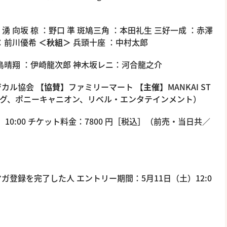
崎 湧 向坂 椋 ：野口 準 斑鳩三角 ：本田礼生 三好一成 ：赤澤
 ：前川優希
＜秋組＞
兵頭十座 ：中村太郎
飛鳥晴翔 ：伊崎龍次郎 神木坂レニ：河合龍之介
ージカル協会
【協賛】
ファミリーマート
【主催】
MANKAI ST
ニング、ポニーキャニオン、リベル・エンタテインメント）
10:00 チケット料金：7800 円［税込］（前売・当日共／
マガ登録を完了した人 エントリー期間：5月11日（土）12:0