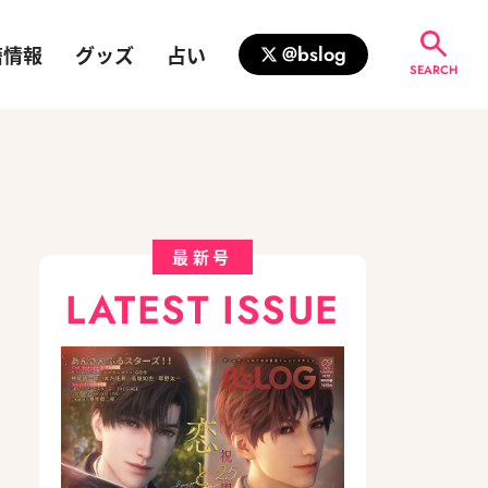
籍情報
グッズ
占い
@bslog
SEARCH
最新号
LATEST ISSUE