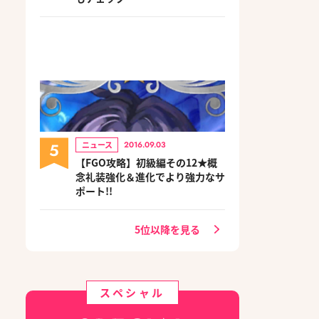
5
ニュース
2016.09.03
【FGO攻略】初級編その12★概
念礼装強化＆進化でより強力なサ
ポート!!
5位以降を見る
スペシャル