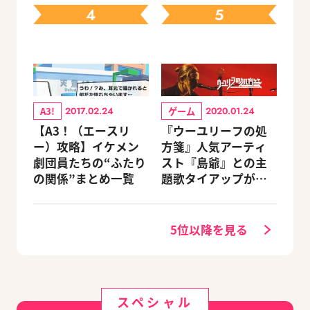
キャラを網羅（随時
4
5
更新）
A3!
ゲーム
2017.02.24
2020.01.24
【A3！（エースリ
『ウーユリーフの処
ー）攻略】イケメン
方箋』人気アーティ
劇団員たちの“ふたり
スト『島爺』との主
の関係”まとめ一覧
題歌タイアップが決
定
5位以降を見る
スペシャル