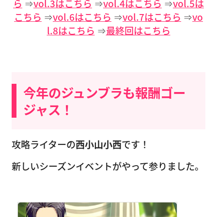
ら
⇒
vol.3はこちら
⇒
vol.4はこちら
⇒
vol.5は
こちら
⇒
vol.6はこちら
⇒
vol.7はこちら
⇒
vo
l.8はこちら
⇒
最終回はこちら
今年のジュンブラも報酬ゴー
ジャス！
攻略ライターの
西小山小西
です！
新しいシーズンイベントがやって参りました。