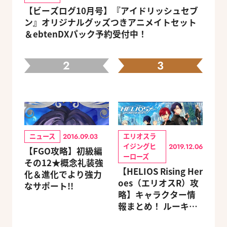
【ビーズログ10月号】『アイドリッシュセブ
ン』オリジナルグッズつきアニメイトセット
＆ebtenDXパック予約受付中！
2
3
ニュース
エリオスラ
2016.09.03
イジングヒ
2019.12.06
【FGO攻略】初級編
ーローズ
その12★概念礼装強
【HELIOS Rising Her
化＆進化でより強力
oes（エリオスR）攻
なサポート!!
略】キャラクター情
報まとめ！ ルーキ
ー・メンターほか19