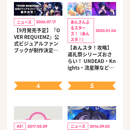
ニュース
あんさんぶ
2026.07.17
るスター
【9月発売予定】『O
2020.01.04
ズ！（あん
VER REQUIEMZ』公
スタ！）
式ビジュアルファン
【あんスタ！攻略】
ブックが制作決定！
返礼祭シリーズおさ
キャラクターを選べ
らい！ UNDEAD・Kn
る豪華グッズ付き限
ights・流星隊など、
定セットも同時発売
先輩たちの進路もチ
ェック
4
5
A3!
ニュース
2017.05.09
2016.09.03