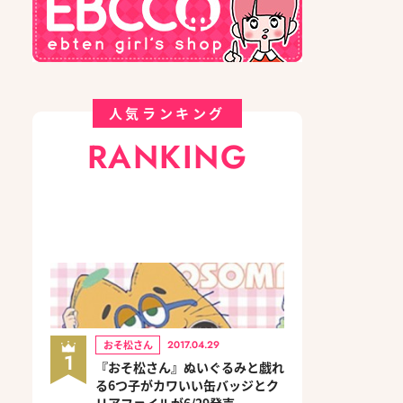
人気ランキング
RANKING
おそ松さん
2017.04.29
1
『おそ松さん』ぬいぐるみと戯れ
る6つ子がカワいい缶バッジとク
リアファイルが6/29発売