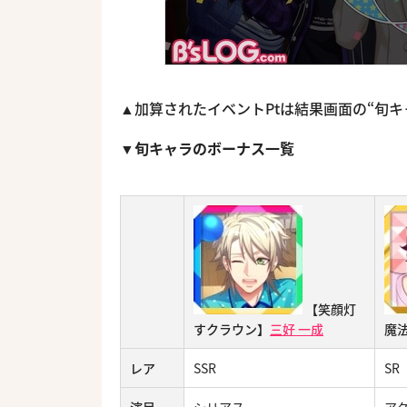
▲加算されたイベントPtは結果画面の“旬
▼旬キャラのボーナス一覧
【笑顔灯
すクラウン】
三好 一成
魔
レア
SSR
SR