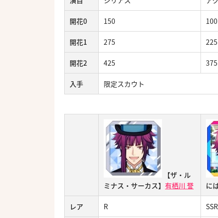
演目
シリアス
ア
開花0
150
100
開花1
275
225
開花2
425
375
入手
限定スカウト
【ザ・ル
ミナス・サーカス】
有栖川 誉
に
レア
R
SSR