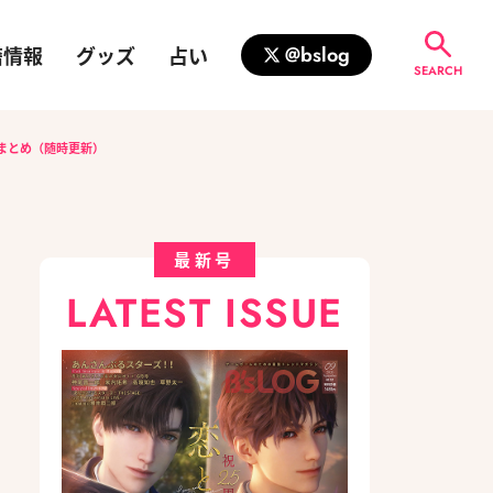
籍情報
グッズ
占い
@bslog
SEARCH
Ptまとめ（随時更新）
最新号
LATEST ISSUE