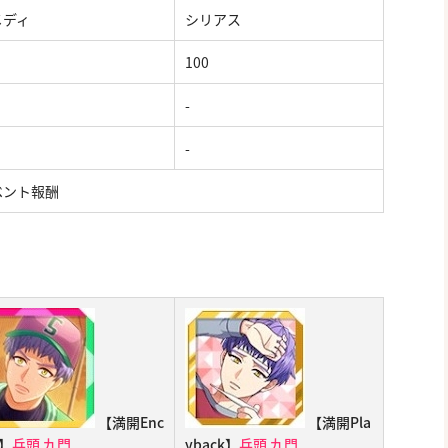
メディ
シリアス
100
-
-
ベント報酬
【満開Enc
【満開Pla
e】
兵頭 九門
yback】
兵頭 九門