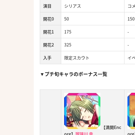
演目
シリアス
コ
開花0
50
150
開花1
175
-
開花2
325
-
入手
限定スカウト
イ
▼プチ旬キャラのボーナス一覧
【満開Enc
ore】
瑠璃川 幸
or