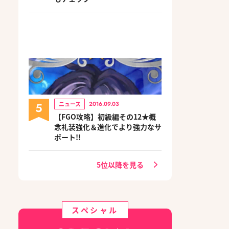
5
ニュース
2016.09.03
【FGO攻略】初級編その12★概
念礼装強化＆進化でより強力なサ
ポート!!
5位以降を見る
スペシャル