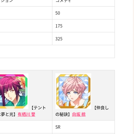
クション
コメディ
50
175
325
【テント
【仲良し
は夢と光】
有栖川 誉
の秘訣】
向坂 椋
SR