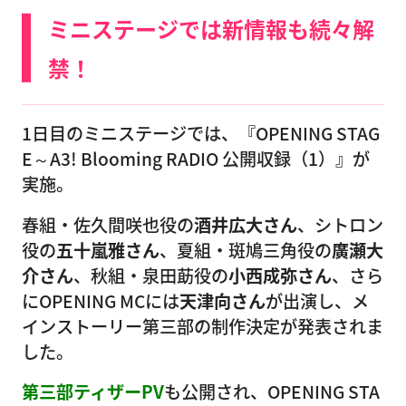
ミニステージでは新情報も続々解
禁！
1日目のミニステージでは、『OPENING STAG
E～A3! Blooming RADIO 公開収録（1）』が
実施。
春組・佐久間咲也役の
酒井広大さん
、シトロン
役の
五十嵐雅さん
、夏組・斑鳩三角役の
廣瀬大
介さん
、秋組・泉田莇役の
小西成弥さん
、さら
にOPENING MCには
天津向さん
が出演し、メ
インストーリー第三部の制作決定が発表されま
した。
第三部ティザーPV
も公開され、OPENING STA