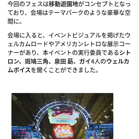
今回のフェスは
移動遊園地
がコンセプトとなっ
ており、会場はテーマパークのような豪華な空
間に。
会場に入ると、イベントビジュアルを掲げたウ
ェルカムロードやアメリカンレトロな展示コー
ナーがあり、本イベントの実行委員である
シト
ロン、斑鳩三角、泉田 莇、ガイ
4人の
ウェルカ
ムボイス
を聞くことができました。