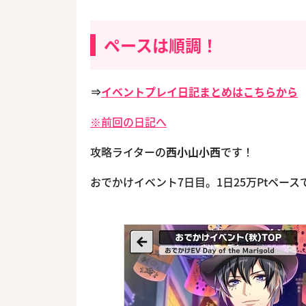
ペースは順調！
⇒
イベントプレイ日記まとめはこちらから
※前回の日記へ
攻略ライターの
西小山小西
です！
おでかけイベント7日目。1日25万Ptペース