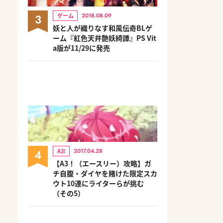
3
ゲーム
2018.08.09
妖と人が織りなす和風伝奇BLゲ
ーム『紅色天井艶妖綺譚』PS Vit
a版が11/29に発売
4
A3!
2017.04.28
【A3！（エースリー）攻略】ガ
チ自腹・ダイヤを賭けた限定スカ
ウト10連にライターらが挑む
（その5）