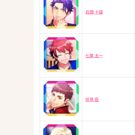
兵頭 十座
七尾 太一
伏見 臣