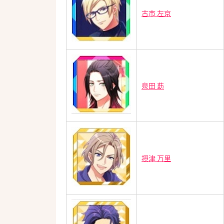
古市 左京
泉田 莇
摂津 万里