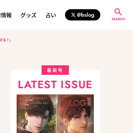
籍情報
グッズ
占い
@bslog
SEARCH
トする？」
最新号
LATEST ISSUE