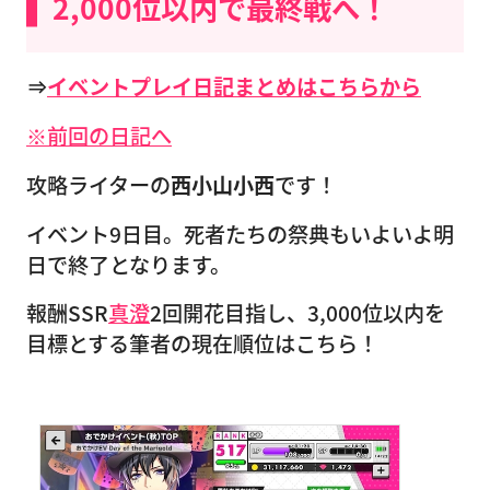
2,000位以内で最終戦へ！
⇒
イベントプレイ日記まとめはこちらから
※前回の日記へ
攻略ライターの
西小山小西
です！
イベント9日目。死者たちの祭典もいよいよ明
日で終了となります。
報酬SSR
真澄
2回開花目指し、3,000位以内を
目標とする筆者の現在順位はこちら！