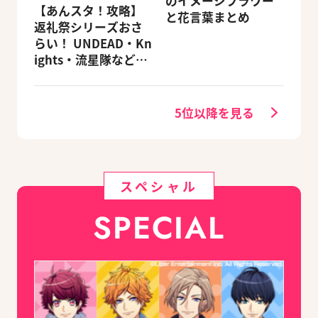
のイメージフラワー
【あんスタ！攻略】
と花言葉まとめ
返礼祭シリーズおさ
らい！ UNDEAD・Kn
ights・流星隊など、
先輩たちの進路もチ
ェック
5位以降を見る
スペシャル
SPECIAL