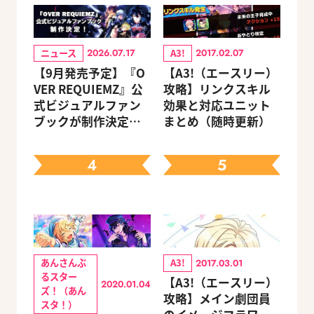
ニュース
A3!
2026.07.17
2017.02.07
【9月発売予定】『O
【A3!（エースリー）
VER REQUIEMZ』公
攻略】リンクスキル
式ビジュアルファン
効果と対応ユニット
ブックが制作決定！
まとめ（随時更新）
キャラクターを選べ
る豪華グッズ付き限
4
5
定セットも同時発売
あんさんぶ
A3!
2017.03.01
るスター
【A3!（エースリー）
2020.01.04
ズ！（あん
攻略】メイン劇団員
スタ！）