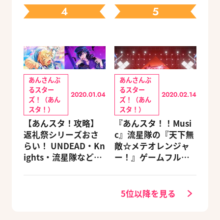
る豪華グッズ付き限
4
5
定セットも同時発売
あんさんぶ
あんさんぶ
るスター
るスター
2020.01.04
2020.02.14
ズ！（あん
ズ！（あん
スタ！）
スタ！）
【あんスタ！攻略】
『あんスタ！！Musi
返礼祭シリーズおさ
c』流星隊の『天下無
らい！ UNDEAD・Kn
敵☆メテオレンジャ
ights・流星隊など、
ー！』ゲームフルサ
先輩たちの進路もチ
イズMVが公開
ェック
5位以降を見る