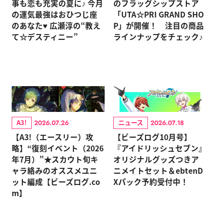
事も恋も充実の夏に♪ 今月
のフラッグシップストア
の運気最強はおひつじ座
「UTA☆PRI GRAND SHO
のあなた♥ 広瀬淳の“教え
P」が開催！ 注目の商品
て☆デスティニー”
ラインナップをチェック♪
A3!
ニュース
2026.07.26
2026.07.18
【A3!（エースリー）攻
【ビーズログ10月号】
略】“復刻イベント（2026
『アイドリッシュセブン』
年7月）”★スカウト旬キ
オリジナルグッズつきア
ャラ絡みのオススメユニ
ニメイトセット＆ebtenD
ット編成【ビーズログ.co
Xパック予約受付中！
m】