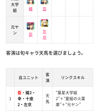
大学
綴
臣
組
元ヤ
左
ン
臣
京
客演は旬キャラ天馬を選びましょう。
客
自ユニット
リンクスキル
演
臣
・綴2・
“葉星大学組
天
1
幸・十座
2”＋“夏組の火薬
馬
2・左京
庫”＋“元ヤン”