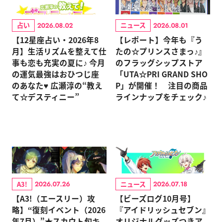
占い
ニュース
2026.08.02
2026.08.01
【12星座占い・2026年8
【レポート】今年も『う
月】生活リズムを整えて仕
たの☆プリンスさまっ♪』
事も恋も充実の夏に♪ 今月
のフラッグシップストア
の運気最強はおひつじ座
「UTA☆PRI GRAND SHO
のあなた♥ 広瀬淳の“教え
P」が開催！ 注目の商品
て☆デスティニー”
ラインナップをチェック♪
A3!
ニュース
2026.07.26
2026.07.18
【A3!（エースリー）攻
【ビーズログ10月号】
略】“復刻イベント（2026
『アイドリッシュセブン』
年7月）”★スカウト旬キ
オリジナルグッズつきア