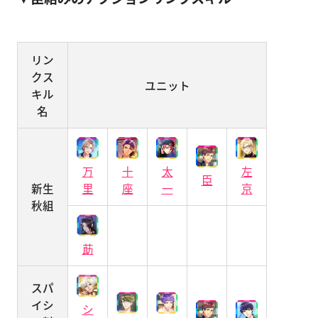
リン
クス
ユニット
キル
名
万
十
太
左
臣
新生
里
座
一
京
秋組
莇
スパ
イシ
シ