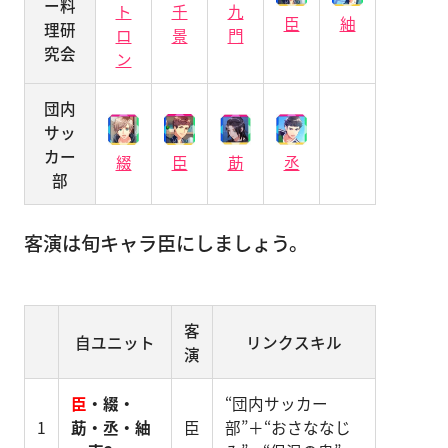
ー料
ト
千
九
臣
紬
理研
ロ
景
門
究会
ン
団内
サッ
カー
綴
臣
莇
丞
部
客演は旬キャラ臣にしましょう。
客
自ユニット
リンクスキル
演
臣
・綴・
“団内サッカー
1
莇・丞・紬
臣
部”＋“おさななじ