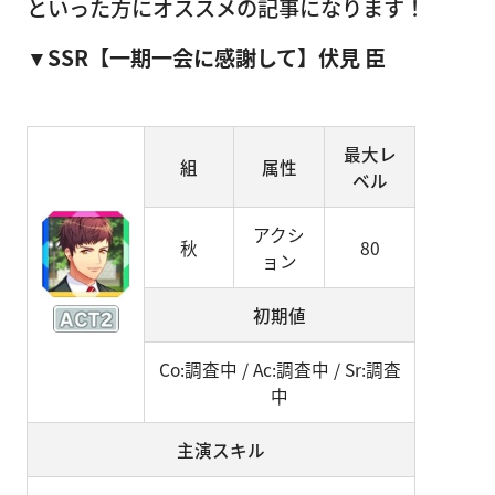
といった方にオススメの記事になります！
▼SSR【一期一会に感謝して】伏見 臣
最大レ
組
属性
ベル
アクシ
秋
80
ョン
初期値
Co:調査中 / Ac:調査中 / Sr:調査
中
主演スキル