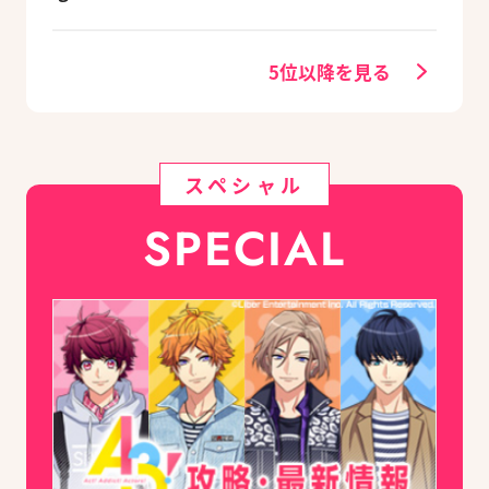
先輩たちの進路もチ
イズMVが公開
ェック
5位以降を見る
スペシャル
SPECIAL