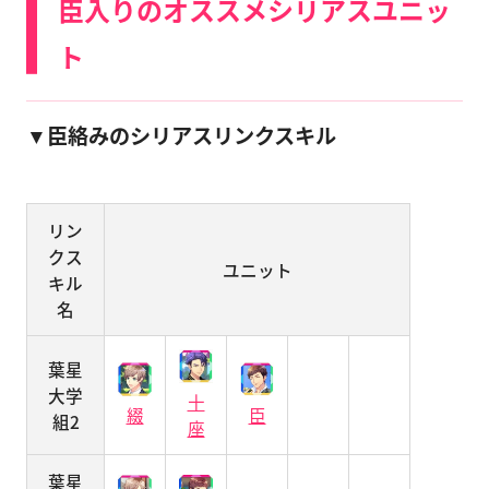
臣入りのオススメシリアスユニッ
ト
▼臣絡みのシリアスリンクスキル
リン
クス
ユニット
キル
名
葉星
大学
十
綴
臣
組2
座
葉星