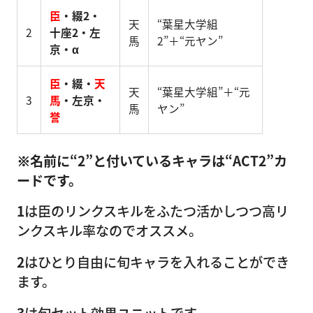
臣
・綴2・
天
“葉星大学組
2
十座2・左
馬
2”＋“元ヤン”
京・α
臣
・綴・
天
天
“葉星大学組”＋“元
3
馬
・左京・
馬
ヤン”
誉
※名前に“2”と付いているキャラは“ACT2”カ
ードです。
1
は臣のリンクスキルをふたつ活かしつつ高リ
ンクスキル率なのでオススメ。
2
はひとり自由に旬キャラを入れることができ
ます。