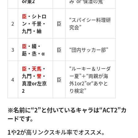
or東2
み”or“保湿の鬼”
臣
・シトロ
“スパイシー料理研
2
ン・千景・
臣
究会”
九門・紬
臣
・綴・
3
臣
“団内サッカー部”
莇・丞・α
臣
・
天馬
・
“ルーキー＆リーダ
九門・
誉
・
ー夏”＋“両親が海
4
臣
真澄or左京
外1or2”or“あやと
2
り検定”
※名前に“2”と付いているキャラは“ACT2”カ
ードです。
1
や
2
が高リンクスキル率でオススメ。