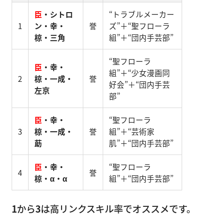
臣
・シトロ
“トラブルメーカー
1
ン・幸・
誉
ズ”＋“聖フローラ
椋・三角
組”＋“団内手芸部”
“聖フローラ
臣
・幸・
組”＋“少女漫画同
2
椋・一成・
誉
好会”＋“団内手芸
左京
部”
臣
・幸・
“聖フローラ
3
椋・一成・
誉
組”＋“芸術家
莇
肌”＋“団内手芸部”
臣
・幸・
“聖フローラ
4
誉
椋・α・α
組”＋“団内手芸部”
1
から
3
は高リンクスキル率でオススメです。