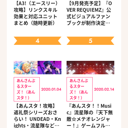
【A3!（エースリー）
【9月発売予定】『O
攻略】リンクスキル
VER REQUIEMZ』公
効果と対応ユニット
式ビジュアルファン
まとめ（随時更新）
ブックが制作決定！
キャラクターを選べ
る豪華グッズ付き限
4
5
定セットも同時発売
あんさんぶ
あんさんぶ
るスター
るスター
2020.01.04
2020.02.14
ズ！（あん
ズ！（あん
スタ！）
スタ！）
【あんスタ！攻略】
『あんスタ！！Musi
返礼祭シリーズおさ
c』流星隊の『天下無
らい！ UNDEAD・Kn
敵☆メテオレンジャ
ights・流星隊など、
ー！』ゲームフルサ