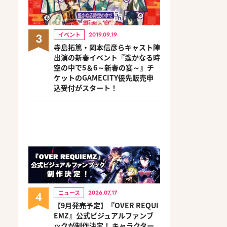
3
イベント
2019.09.19
寺島拓篤・岡本信彦らキャスト陣
出演の新春イベント『遙かなる時
空の中で5＆6～新春の宴～』チ
ケットのGAMECITY優先販売申
込受付がスタート！
4
ニュース
2026.07.17
【9月発売予定】『OVER REQUI
EMZ』公式ビジュアルファンブ
ックが制作決定！ キャラクター