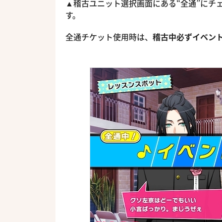
▲稽古ユニット選択画面にある“全通”にチ
す。
全通チケット使用時は、
稽古中必ずイベン