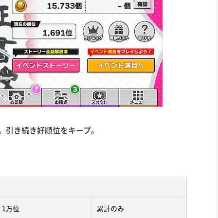
時点。引き続き好順位をキープ。
1万位
累計のみ