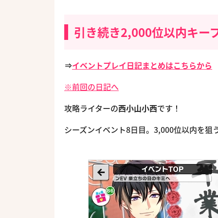
引き続き2,000位以内キー
⇒
イベントプレイ日記まとめはこちらから
※前回の日記へ
攻略ライターの
西小山小西
です！
シーズンイベント8日目。3,000位以内を