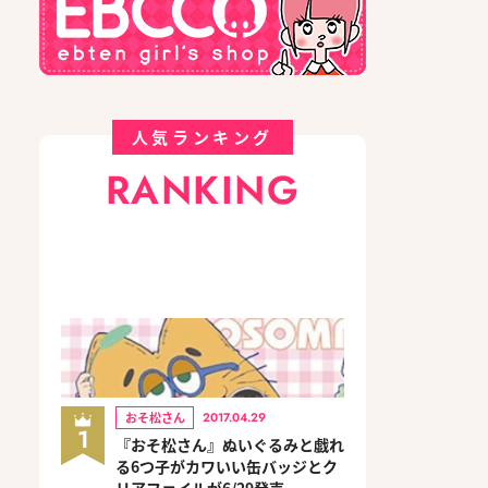
人気ランキング
RANKING
おそ松さん
2017.04.29
1
『おそ松さん』ぬいぐるみと戯れ
る6つ子がカワいい缶バッジとク
リアファイルが6/29発売