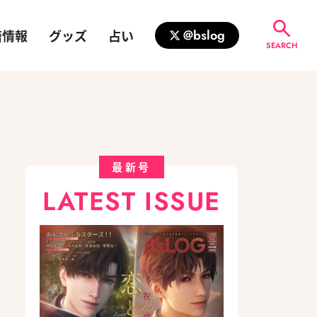
籍情報
グッズ
占い
@bslog
SEARCH
」
最新号
LATEST ISSUE