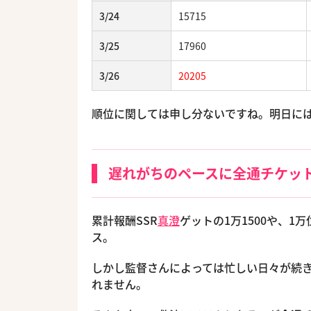
3/24
15715
3/25
17960
3/26
20205
順位に関しては申し分ないですね。明日には1
遅れがちのペースに全通チケッ
累計報酬SSR
真澄
ゲットの1万1500や、
ス。
しかし監督さんによっては忙しい日々が続
れません。