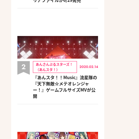
2
あんさんぶるスターズ！
2020.02.14
（あんスタ！）
『あんスタ！！Music』流星隊の
『天下無敵☆メテオレンジャ
ー！』ゲームフルサイズMVが公
開