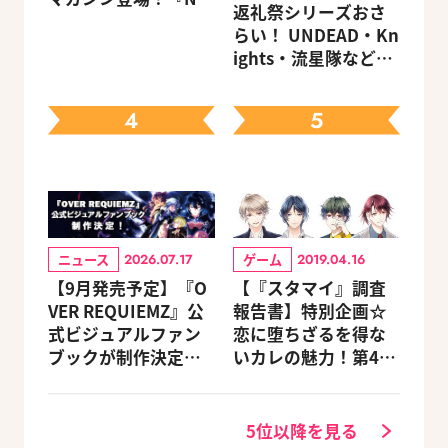
返礼祭シリーズおさ
カーニバル』など、
らい！ UNDEAD・Kn
人気作のオリジナル
ights・流星隊など、
グッズ付きアニメイ
先輩たちの進路もチ
トセットが予約受付
ェック
中！
4
5
ニュース
ゲーム
2026.07.17
2019.04.16
【9月発売予定】『O
【『スタマイ』調査
VER REQUIEMZ』公
報告書】特別企画☆
式ビジュアルファン
恋に堕ちざるを得な
ブックが制作決定！
いカレの魅力！第4
キャラクターを選べ
回：Revel編
る豪華グッズ付き限
定セットも同時発売
5位以降を見る