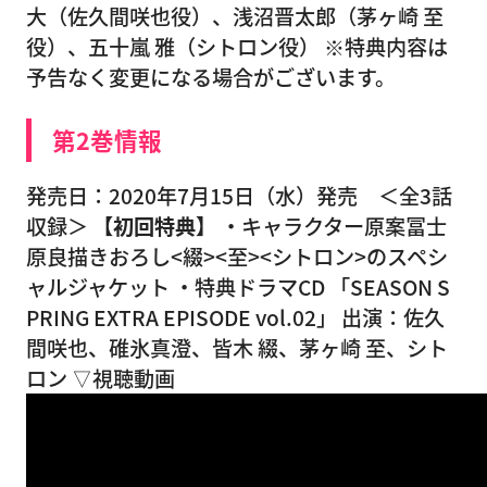
大（佐久間咲也役）、浅沼晋太郎（茅ヶ崎 至
役）、五十嵐 雅（シトロン役） ※特典内容は
予告なく変更になる場合がございます。
第2巻情報
発売日：2020年7月15日（水）発売 ＜全3話
収録＞
【初回特典】
・キャラクター原案冨士
原良描きおろし<綴><至><シトロン>のスペシ
ャルジャケット ・特典ドラマCD 「SEASON S
PRING EXTRA EPISODE vol.02」 出演：佐久
間咲也、碓氷真澄、皆木 綴、茅ヶ崎 至、シト
ロン ▽視聴動画