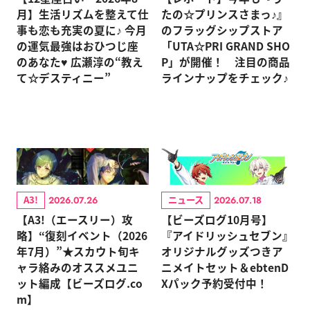
月】生活リズムを整えて仕
たの☆プリンスさまっ♪』
事も恋も充実の夏に♪ 今月
のフラッグシップストア
の運気最強はおひつじ座
「UTA☆PRI GRAND SHO
のあなた♥ 広瀬淳の“教え
P」が開催！ 注目の商品
て☆デスティニー”
ラインナップをチェック♪
A3!
ニュース
2026.07.26
2026.07.18
【A3!（エースリー）攻
【ビーズログ10月号】
略】“復刻イベント（2026
『アイドリッシュセブン』
年7月）”★スカウト旬キ
オリジナルグッズつきア
ャラ絡みのオススメユニ
ニメイトセット＆ebtenD
ット編成【ビーズログ.co
Xパック予約受付中！
m】