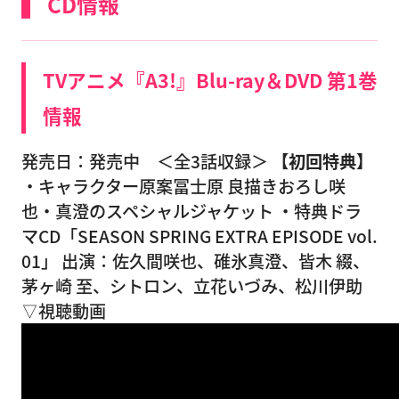
CD情報
TVアニメ『A3!』Blu-ray＆DVD 第1巻
情報
発売日：発売中 ＜全3話収録＞
【初回特典】
・キャラクター原案冨士原 良描きおろし咲
也・真澄のスペシャルジャケット ・特典ドラ
マCD「SEASON SPRING EXTRA EPISODE vol.
01」 出演：佐久間咲也、碓氷真澄、皆木 綴、
茅ヶ崎 至、シトロン、立花いづみ、松川伊助
▽視聴動画