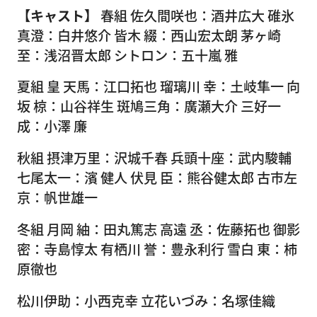
【キャスト】
春組 佐久間咲也：酒井広大 碓氷
真澄：白井悠介 皆木 綴：西山宏太朗 茅ヶ崎
至：浅沼晋太郎 シトロン：五十嵐 雅
夏組 皇 天馬：江口拓也 瑠璃川 幸：土岐隼一 向
坂 椋：山谷祥生 斑鳩三角：廣瀬大介 三好一
成：小澤 廉
秋組 摂津万里：沢城千春 兵頭十座：武内駿輔
七尾太一：濱 健人 伏見 臣：熊谷健太郎 古市左
京：帆世雄一
冬組 月岡 紬：田丸篤志 高遠 丞：佐藤拓也 御影
密：寺島惇太 有栖川 誉：豊永利行 雪白 東：柿
原徹也
松川伊助：小西克幸 立花いづみ：名塚佳織