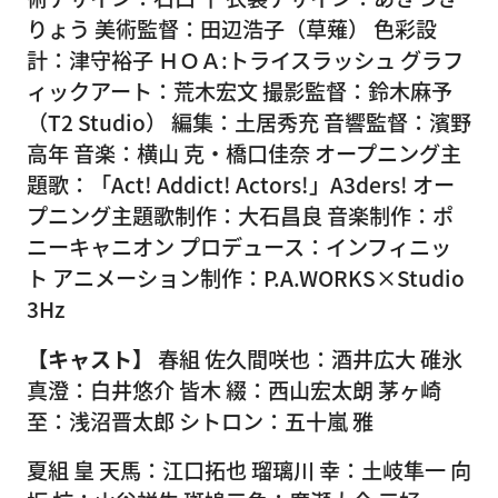
りょう 美術監督：田辺浩子（草薙） 色彩設
計：津守裕子 ＨＯＡ:トライスラッシュ グラフ
ィックアート：荒木宏文 撮影監督：鈴木麻予
（T2 Studio） 編集：土居秀充 音響監督：濱野
高年 音楽：横山 克・橋口佳奈 オープニング主
題歌：「Act! Addict! Actors!」A3ders! オー
プニング主題歌制作：大石昌良 音楽制作：ポ
ニーキャニオン プロデュース：インフィニッ
ト アニメーション制作：P.A.WORKS×Studio
3Hz
【キャスト】
春組 佐久間咲也：酒井広大 碓氷
真澄：白井悠介 皆木 綴：西山宏太朗 茅ヶ崎
至：浅沼晋太郎 シトロン：五十嵐 雅
夏組 皇 天馬：江口拓也 瑠璃川 幸：土岐隼一 向