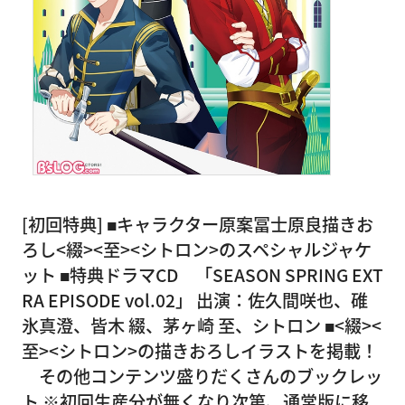
[初回特典] ■キャラクター原案冨士原良描きお
ろし<綴><至><シトロン>のスペシャルジャケ
ット ■特典ドラマCD 「SEASON SPRING EXT
RA EPISODE vol.02」 出演：佐久間咲也、碓
氷真澄、皆木 綴、茅ヶ崎 至、シトロン ■<綴><
至><シトロン>の描きおろしイラストを掲載！
その他コンテンツ盛りだくさんのブックレッ
ト ※初回生産分が無くなり次第、通常版に移