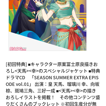
[初回特典] ■キャラクター原案冨士原良描きお
ろし<天馬><幸>のスペシャルジャケット ■特典
ドラマCD 「SEASON SUMMER EXTRA EPIS
ODE vol.01」 出演：皇 天馬、瑠璃川 幸、向坂
椋、斑鳩三角、三好一成 ■<天馬><幸>の描き
おろしイラストを掲載！ その他コンテンツ盛
りだくさんのブックレット ※初回生産分が無