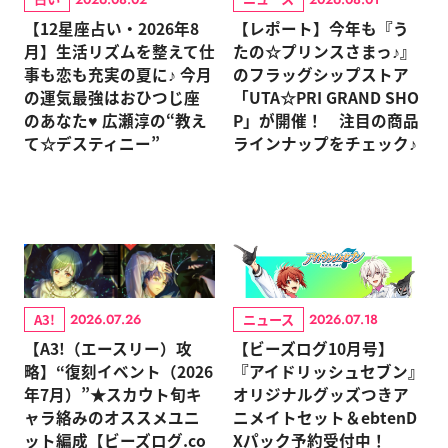
【12星座占い・2026年8
【レポート】今年も『う
月】生活リズムを整えて仕
たの☆プリンスさまっ♪』
事も恋も充実の夏に♪ 今月
のフラッグシップストア
の運気最強はおひつじ座
「UTA☆PRI GRAND SHO
のあなた♥ 広瀬淳の“教え
P」が開催！ 注目の商品
て☆デスティニー”
ラインナップをチェック♪
A3!
ニュース
2026.07.26
2026.07.18
【A3!（エースリー）攻
【ビーズログ10月号】
略】“復刻イベント（2026
『アイドリッシュセブン』
年7月）”★スカウト旬キ
オリジナルグッズつきア
ャラ絡みのオススメユニ
ニメイトセット＆ebtenD
ット編成【ビーズログ.co
Xパック予約受付中！