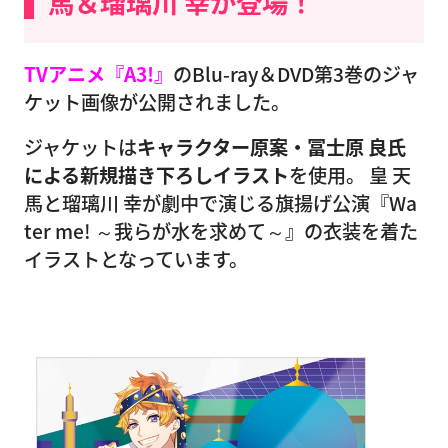
馬＆瑠璃川 幸が登場！
TVアニメ『A3!』
のBlu-ray＆DVD第3巻のジャ
ケット画像が公開されました。
ジャケットは
キャラクター原案・冨士原 良氏
による新規描き下ろしイラスト
を使用。 皇 天
馬と瑠璃川 幸が劇中で演じる旗揚げ公演『Wa
ter me! ～我らが水を求めて～』の衣装を着た
イラストとなっています。