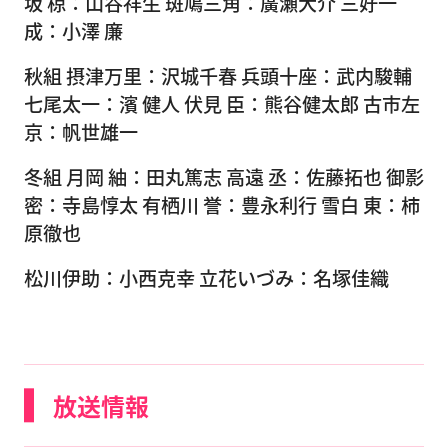
坂 椋：山谷祥生 斑鳩三角：廣瀬大介 三好一
成：小澤 廉
秋組 摂津万里：沢城千春 兵頭十座：武内駿輔
七尾太一：濱 健人 伏見 臣：熊谷健太郎 古市左
京：帆世雄一
冬組 月岡 紬：田丸篤志 高遠 丞：佐藤拓也 御影
密：寺島惇太 有栖川 誉：豊永利行 雪白 東：柿
原徹也
松川伊助：小西克幸 立花いづみ：名塚佳織
放送情報