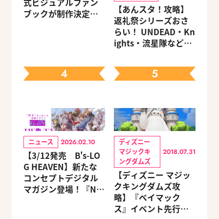
式ビジュアルファン
【あんスタ！攻略】
ブックが制作決定！
返礼祭シリーズおさ
キャラクターを選べ
らい！ UNDEAD・Kn
る豪華グッズ付き限
ights・流星隊など、
定セットも同時発売
先輩たちの進路もチ
ェック
4
5
ニュース
ディズニー
2026.02.10
マジックキ
2018.07.31
【3/12発売 B's-LO
ングダムズ
G HEAVEN】新たな
【ディズニー マジッ
コンセプトデジタル
クキングダムズ攻
マガジン登場！『NU:
略】『ベイマック
カーニバル』など、
ス』イベント先行体
人気作のオリジナル