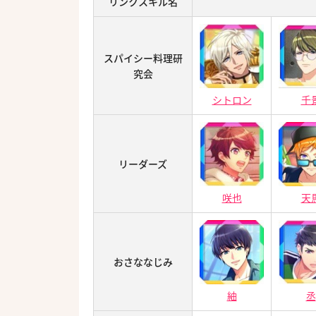
リンクスキル名
スパイシー料理研
究会
シトロン
千
リーダーズ
咲也
天
おさななじみ
紬
丞