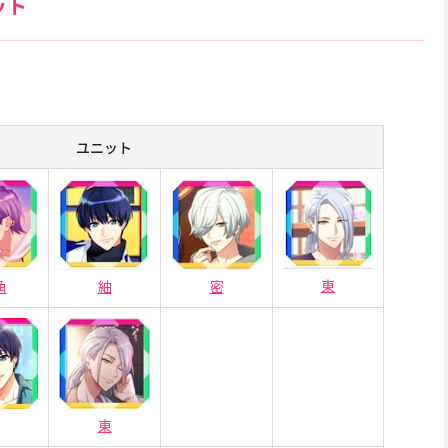
ット
ユニット
東
角
紬
密
東