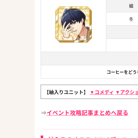
組
冬
コーヒーをどう
【紬入りユニット】
▼コメディ
▼アクシ
⇒
イベント攻略記事まとめへ戻る