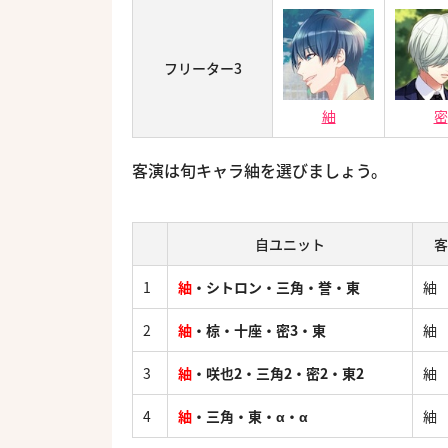
フリーター3
紬
密
客演は旬キャラ紬を選びましょう。
自ユニット
客
1
紬
・シトロン・三角・誉・東
紬
2
紬
・椋・十座・密3・東
紬
3
紬
・咲也2・三角2・密2・東2
紬
4
紬
・三角・東・α・α
紬