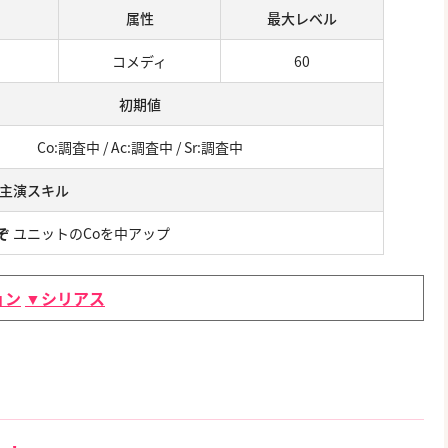
属性
最大レベル
コメディ
60
初期値
Co:調査中 / Ac:調査中 / Sr:調査中
主演スキル
ぞ
ユニットのCoを中アップ
ョン
▼シリアス