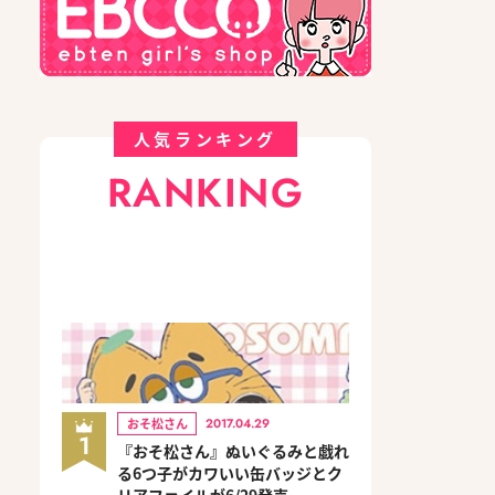
人気ランキング
RANKING
おそ松さん
2017.04.29
1
『おそ松さん』ぬいぐるみと戯れ
る6つ子がカワいい缶バッジとク
リアファイルが6/29発売