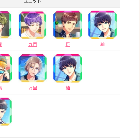
ユニット
紬
景
九門
臣
馬
万里
紬