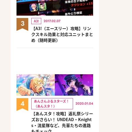
3
A3!
2017.02.07
【A3!（エースリー）攻略】リン
クスキル効果と対応ユニットまと
め（随時更新）
4
あんさんぶるスターズ！
2020.01.04
（あんスタ！）
【あんスタ！攻略】返礼祭シリー
ズおさらい！ UNDEAD・Knight
s・流星隊など、先輩たちの進路
もチェック