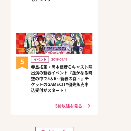
5
イベント
2019.09.19
寺島拓篤・岡本信彦らキャスト陣
出演の新春イベント『遙かなる時
空の中で5＆6～新春の宴～』チ
ケットのGAMECITY優先販売申
込受付がスタート！
5位以降を見る