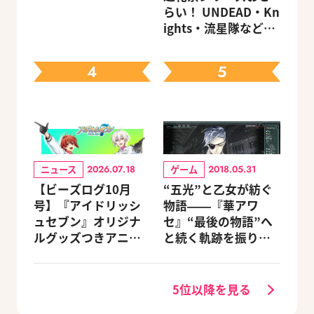
らい！ UNDEAD・Kn
ights・流星隊など、
先輩たちの進路もチ
ェック
4
5
ニュース
ゲーム
2026.07.18
2018.05.31
【ビーズログ10月
“五光”と乙女が紡ぐ
号】『アイドリッシ
物語――『華アワ
ュセブン』オリジナ
セ』“最後の物語”へ
ルグッズつきアニメ
と続く軌跡を振り返
イトセット＆ebtenD
る【蛟編】
Xパック予約受付中！
5位以降を見る