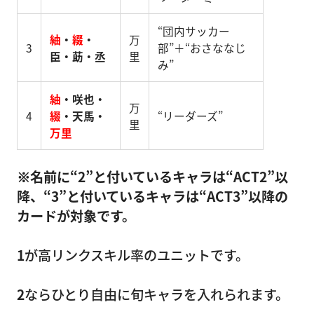
“団内サッカー
紬
・
綴
・
万
3
部”＋“おさななじ
臣・莇・丞
里
み”
紬
・咲也・
万
4
綴
・天馬・
“リーダーズ”
里
万里
※名前に“2”と付いているキャラは“ACT2”以
降、“3”と付いているキャラは“ACT3”以降の
カードが対象です。
1
が高リンクスキル率のユニットです。
2
ならひとり自由に旬キャラを入れられます。