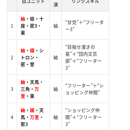
自ユニット
リンクスキル
演
紬
・椋・十
“甘党”＋“フリータ
1
座・密3・
紬
ー3”
東
“目指せ漫才の
紬
・
綴
・シ
星”＋“団内文芸
2
トロン・
紬
部”＋“フリーター
密・誉
3”
紬
・天馬・
“フリーター”＋“シ
3
三角・
万
紬
ョッピング仲間”
里
・東
紬
・
綴
・天
“ショッピング仲
4
馬・
万里
・
紬
間”＋“フリーター
密3
3”