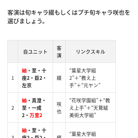
客演は旬キャラ綴もしくはプチ旬キャラ咲也を
選びましょう。
客
自ユニット
リンクスキル
演
紬
・至・十
“葉星大学組
1
座2・臣2・
綴
2”＋“教え上
左京
手”＋“元ヤン”
紬
・真澄・
“花咲学園組”＋“教
咲
2
至・一成
え上手”＋“天鵞絨
也
2・
万里2
美術大学組”
紬
・至・十
“葉星大学組
3
座2・臣2・
綴