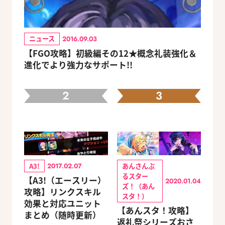
ニュース
2016.09.03
【FGO攻略】初級編その12★概念礼装強化＆
進化でより強力なサポート!!
2
3
A3!
あんさんぶ
2017.02.07
るスター
【A3!（エースリー）
2020.01.04
ズ！（あん
攻略】リンクスキル
スタ！）
効果と対応ユニット
【あんスタ！攻略】
まとめ（随時更新）
返礼祭シリーズおさ