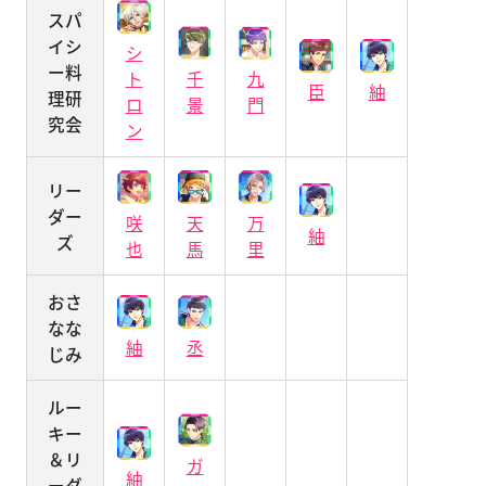
スパ
イシ
シ
ー料
ト
千
九
臣
紬
理研
ロ
景
門
究会
ン
リー
ダー
咲
天
万
紬
ズ
也
馬
里
おさ
なな
紬
丞
じみ
ルー
キー
＆リ
ガ
紬
ーダ