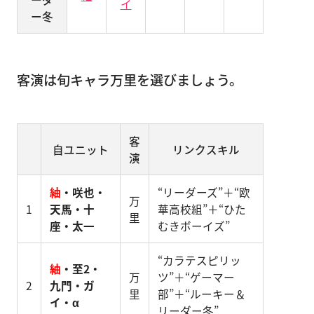
イ
ー冬
客演は旬キャラ万里を選びましょう。
客
自ユニット
リンクスキル
演
紬
・咲也・
“リーダーズ”＋“欧
万
1
天馬・十
華高校組”＋“ひた
里
座・太一
むきボーイズ”
“カラテスピリッ
紬
・至2・
万
ツ”＋“ゲーマー
2
九門・ガ
里
部”＋“ルーキー＆
イ・α
リーダー冬”