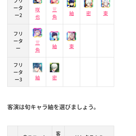
フリ
ータ
咲
三
紬
密
東
ー2
也
角
フリ
ータ
三
紬
東
ー
角
フリ
ータ
紬
密
ー3
客演は旬キャラ紬を選びましょう。
客