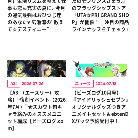
月】生活リズムを整えて仕
たの☆プリンスさまっ♪』
事も恋も充実の夏に♪ 今月
のフラッグシップストア
の運気最強はおひつじ座
「UTA☆PRI GRAND SHO
のあなた♥ 広瀬淳の“教え
P」が開催！ 注目の商品
て☆デスティニー”
ラインナップをチェック♪
A3!
ニュース
2026.07.26
2026.07.18
【A3!（エースリー）攻
【ビーズログ10月号】
略】“復刻イベント（2026
『アイドリッシュセブン』
年7月）”★スカウト旬キ
オリジナルグッズつきア
ャラ絡みのオススメユニ
ニメイトセット＆ebtenD
ット編成【ビーズログ.co
Xパック予約受付中！
m】