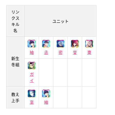
リン
クス
ユニット
キル
名
紬
丞
密
誉
東
新生
冬組
ガ
イ
教え
上手
至
紬