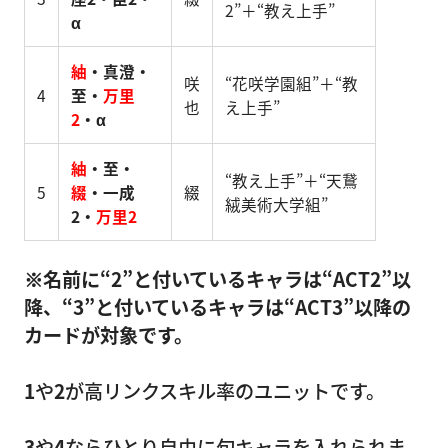
2”＋“教え上手”
α
紬
・真澄・
咲
“花咲学園組”＋“教
4
至・
万里
也
え上手”
2
・α
紬
・至・
“教え上手”＋“天鵞
5
綴
・一成
綴
絨美術大学組”
2・
万里2
※名前に“2”と付いているキャラは“ACT2”以
降、“3”と付いているキャラは“ACT3”以降の
カードが対象です。
1
や
2
が高リンクスキル率のユニットです。
3
や
4
ならひとり自由に旬キャラを入れられま