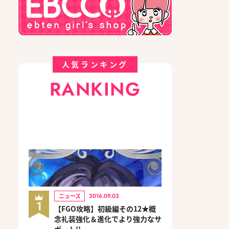
人気ランキング
RANKING
ニュース
2016.09.03
1
【FGO攻略】初級編その12★概
念礼装強化＆進化でより強力なサ
ポート!!