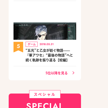
5
ゲーム
2018.05.31
“五光”と乙女が紡ぐ物語――
『華アワセ』“最後の物語”へと
続く軌跡を振り返る【蛟編】
5位以降を見る
スペシャル
SPECIAL