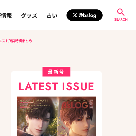
籍情報
グッズ
占い
@bslog
SEARCH
エスト所要時間まとめ
最新号
LATEST ISSUE