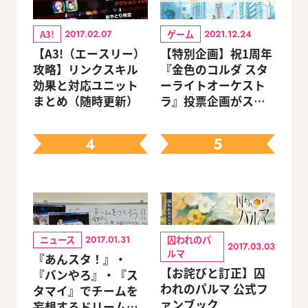
A3!
ゲーム
2017.02.07
2021.12.24
【A3!（エースリー）
【特別企画】祝1周年
攻略】リンクスキル
『金色のコルダ スタ
効果と対応ユニット
ーライトオーケスト
まとめ（随時更新）
ラ』投票企画がスタ
ート♪ 好きなイベント
投票やシチュエーシ
4
5
ョン別キャラクター
投票を実施
ニュース
囚われのパ
2017.01.31
2017.03.03
ルマ
『あんスタ！』・
【お詫びと訂正】囚
『バンやろ』・『ス
われのパルマ 公式フ
タマイ』でチームを
ァンブック
妄想するドリーム会