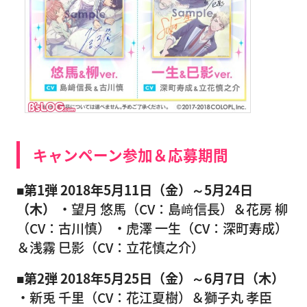
キャンペーン参加＆応募期間
■第1弾 2018年5月11日（金）～5月24日
（木）
・望月 悠馬（CV：島﨑信長）＆花房 柳
（CV：古川慎） ・虎澤 一生（CV：深町寿成）
＆浅霧 巳影（CV：立花慎之介）
■第2弾 2018年5月25日（金）～6月7日（木）
・新兎 千里（CV：花江夏樹）＆獅子丸 孝臣