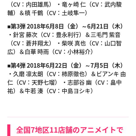
（CV：内田雄馬） ・竜ヶ崎 仁（CV：武内駿
輔）＆槙 千鶴（CV：土岐隼一）
■第3弾 2018年6月8日（金）～6月21日（木）
・針宮 藤次（CV：豊永利行）＆三毛門 紫音
（CV：蒼井翔太） ・柴咲 真也（CV：山口智
広）＆白華 時雨（CV：小林裕介）
■第4弾 2018年6月22日（金）～7月5日（木）
・久磨 凛太朗（CV：柿原徹也）＆ビアンキ 由
仁（CV：天野七瑠） ・志部谷 幽（CV：畠中
祐）＆牛若 湊（CV：中島ヨシキ）
全国7地区11店舗のアニメイトで