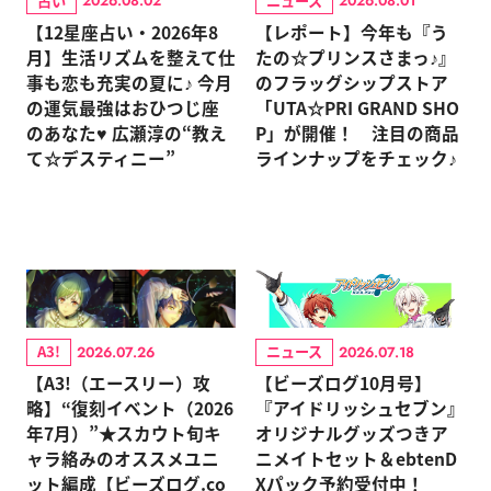
占い
ニュース
2026.08.02
2026.08.01
【12星座占い・2026年8
【レポート】今年も『う
月】生活リズムを整えて仕
たの☆プリンスさまっ♪』
事も恋も充実の夏に♪ 今月
のフラッグシップストア
の運気最強はおひつじ座
「UTA☆PRI GRAND SHO
のあなた♥ 広瀬淳の“教え
P」が開催！ 注目の商品
て☆デスティニー”
ラインナップをチェック♪
A3!
ニュース
2026.07.26
2026.07.18
【A3!（エースリー）攻
【ビーズログ10月号】
略】“復刻イベント（2026
『アイドリッシュセブン』
年7月）”★スカウト旬キ
オリジナルグッズつきア
ャラ絡みのオススメユニ
ニメイトセット＆ebtenD
ット編成【ビーズログ.co
Xパック予約受付中！