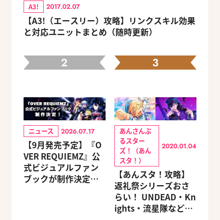
A3!
2017.02.07
【A3!（エースリー）攻略】リンクスキル効果
と対応ユニットまとめ（随時更新）
2
3
ニュース
あんさんぶ
2026.07.17
るスター
【9月発売予定】『O
2020.01.04
ズ！（あん
VER REQUIEMZ』公
スタ！）
式ビジュアルファン
【あんスタ！攻略】
ブックが制作決定！
返礼祭シリーズおさ
キャラクターを選べ
らい！ UNDEAD・Kn
る豪華グッズ付き限
ights・流星隊など、
定セットも同時発売
先輩たちの進路もチ