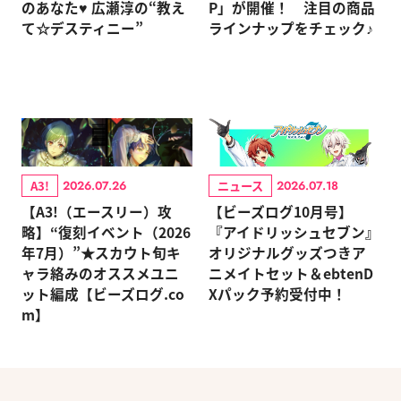
のあなた♥ 広瀬淳の“教え
P」が開催！ 注目の商品
て☆デスティニー”
ラインナップをチェック♪
A3!
ニュース
2026.07.26
2026.07.18
【A3!（エースリー）攻
【ビーズログ10月号】
略】“復刻イベント（2026
『アイドリッシュセブン』
年7月）”★スカウト旬キ
オリジナルグッズつきア
ャラ絡みのオススメユニ
ニメイトセット＆ebtenD
ット編成【ビーズログ.co
Xパック予約受付中！
m】