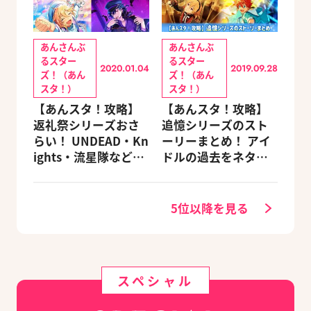
あんさんぶ
あんさんぶ
るスター
るスター
2020.01.04
2019.09.28
ズ！（あん
ズ！（あん
スタ！）
スタ！）
【あんスタ！攻略】
【あんスタ！攻略】
返礼祭シリーズおさ
追憶シリーズのスト
らい！ UNDEAD・Kn
ーリーまとめ！ アイ
ights・流星隊など、
ドルの過去をネタバ
先輩たちの進路もチ
レ込みで振り返りま
ェック
す
5位以降を見る
スペシャル