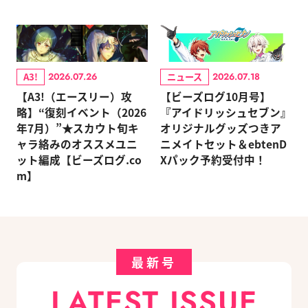
A3!
ニュース
2026.07.26
2026.07.18
【A3!（エースリー）攻
【ビーズログ10月号】
略】“復刻イベント（2026
『アイドリッシュセブン』
年7月）”★スカウト旬キ
オリジナルグッズつきア
ャラ絡みのオススメユニ
ニメイトセット＆ebtenD
ット編成【ビーズログ.co
Xパック予約受付中！
m】
最新号
LATEST ISSUE