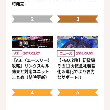
時発売
2
3
A3!
ニュース
2017.02.07
2016.09.03
【A3!（エースリー）
【FGO攻略】初級編
攻略】リンクスキル
その12★概念礼装強
効果と対応ユニット
化＆進化でより強力
まとめ（随時更新）
なサポート!!
4
5