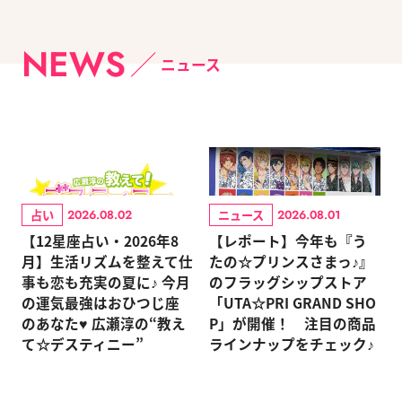
NEWS
ニュース
占い
ニュース
2026.08.02
2026.08.01
【12星座占い・2026年8
【レポート】今年も『う
月】生活リズムを整えて仕
たの☆プリンスさまっ♪』
事も恋も充実の夏に♪ 今月
のフラッグシップストア
の運気最強はおひつじ座
「UTA☆PRI GRAND SHO
のあなた♥ 広瀬淳の“教え
P」が開催！ 注目の商品
て☆デスティニー”
ラインナップをチェック♪