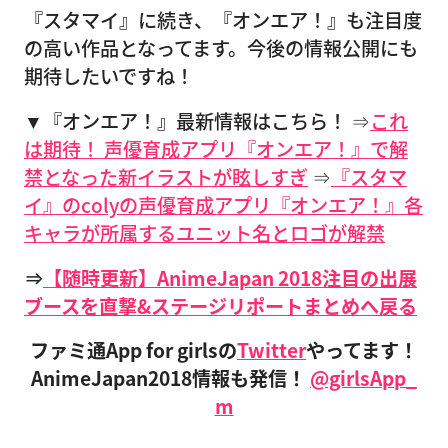
『スタマイ』に続き、『オンエア！』も注目度
の高い作品となってます。今後の情報公開にも
期待したいですね！
▼『オンエア！』最新情報はこちら！ ⇒
これ
は期待！ 声優育成アプリ『オンエア！』で解
禁となった新イラストが眩しすぎ
⇒
『スタマ
イ』のcolyの声優育成アプリ『オンエア！』各
キャラが所属するユニット名とロゴが解禁
⇒
【随時更新】AnimeJapan 2018注目の出展
ブースを直撃&ステージリポートまとめへ戻る
ファミ通App for girlsの
Twitter
やってます！
AnimeJapan2018情報も発信！
@girlsApp_
m