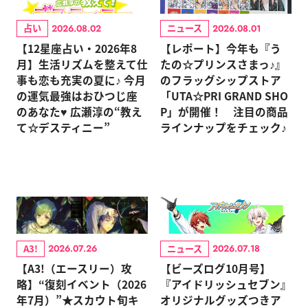
占い
ニュース
2026.08.02
2026.08.01
【12星座占い・2026年8
【レポート】今年も『う
月】生活リズムを整えて仕
たの☆プリンスさまっ♪』
事も恋も充実の夏に♪ 今月
のフラッグシップストア
の運気最強はおひつじ座
「UTA☆PRI GRAND SHO
のあなた♥ 広瀬淳の“教え
P」が開催！ 注目の商品
て☆デスティニー”
ラインナップをチェック♪
A3!
ニュース
2026.07.26
2026.07.18
【A3!（エースリー）攻
【ビーズログ10月号】
略】“復刻イベント（2026
『アイドリッシュセブン』
年7月）”★スカウト旬キ
オリジナルグッズつきア