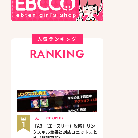
人気ランキング
RANKING
A3!
2017.02.07
1
【A3!（エースリー）攻略】リン
クスキル効果と対応ユニットまと
め（随時更新）