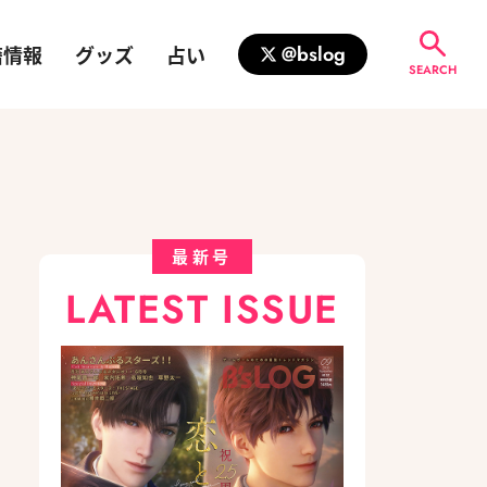
籍情報
グッズ
占い
@bslog
SEARCH
最新号
LATEST ISSUE