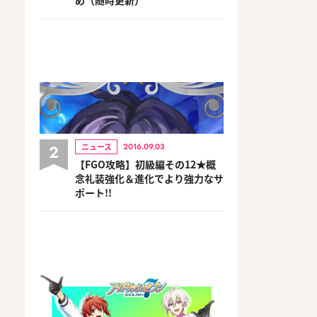
2
ニュース
2016.09.03
【FGO攻略】初級編その12★概
念礼装強化＆進化でより強力なサ
ポート!!