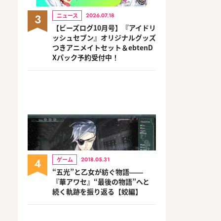
3
ニュース
2026.07.18
【ビーズログ10月号】『アイドリ
ッシュセブン』オリジナルグッズ
つきアニメイトセット＆ebtenD
Xパック予約受付中！
4
ゲーム
2018.05.31
“五光”と乙女が紡ぐ物語――
『華アワセ』“最後の物語”へと
続く軌跡を振り返る【蛟編】